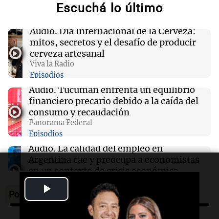
Escuchá lo último
15:37
Mundo
Impactante video del tiroteo en un
Audio.
Día Internacional de la Cerveza:
restaurante de Idaho revela detalles del
mitos, secretos y el desafío de producir
ataque y sus héroes
cerveza artesanal
Viva la Radio
Episodios
15:36
Mundo
El Senado de EE.UU. aprueba sanciones a
Audio.
Tucumán enfrenta un equilibrio
Rusia, impulsadas por el legado de Lindsey
financiero precario debido a la caída del
Graham
consumo y recaudación
Panorama Federal
Episodios
15:29
Desde el podio
Ford reveló el nombre y el precio de su nueva
Audio.
La calidad del empleo en
pickup eléctrica
Argentina cae y preocupa a economistas
en un contexto de crisis económica
Panorama Federal
Play
Episodios
Podcast
Audio.
Audiencia por tragedia vial en
Video
Altas Cumbres: peritos analizan