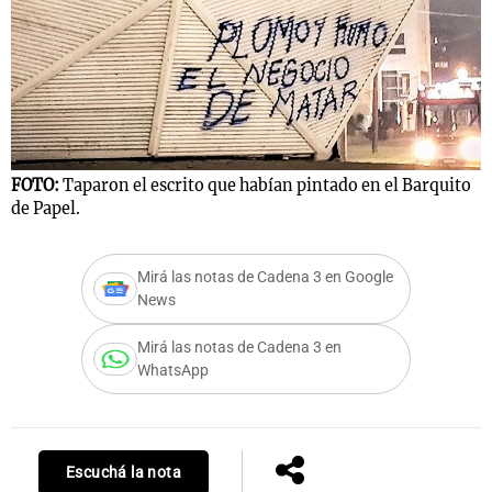
Notas
F
s
Notas
d
La Sole en
ial
Mundial 2026
Cadena 3
FOTO:
Taparon el escrito que habían pintado en el Barquito
de Papel.
Mirá las notas de Cadena 3 en Google
News
Mirá las notas de Cadena 3 en
WhatsApp
Escuchá la nota