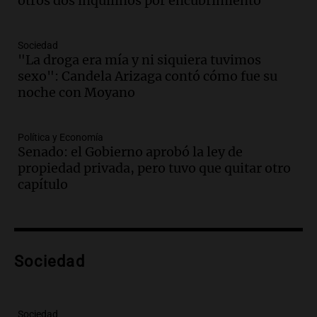
otros dos inquilinos por encubrimiento
Audio.
La inflación en Buenos Aires
alcanza el 2,9% en julio, generando
incertidumbre sobre el IPC nacional
Sociedad
Panorama Federal
"La droga era mía y ni siquiera tuvimos
Episodios
sexo": Candela Arizaga contó cómo fue su
Audio.
Descuentos de hasta 700.000
noche con Moyano
pesos en salarios docentes en Jujuy
generan fuertes críticas
Política y Economía
Panorama Federal
Senado: el Gobierno aprobó la ley de
Episodios
propiedad privada, pero tuvo que quitar otro
Audio.
Docentes de Jujuy denuncian
capítulo
descuentos de hasta 700.000 pesos en
sus salarios y genera alarma
Panorama Federal
Episodios
Audio.
Siniestro vial en Salta: una mujer
Sociedad
fallece tras perder el control de su
vehículo
Panorama Federal
Sociedad