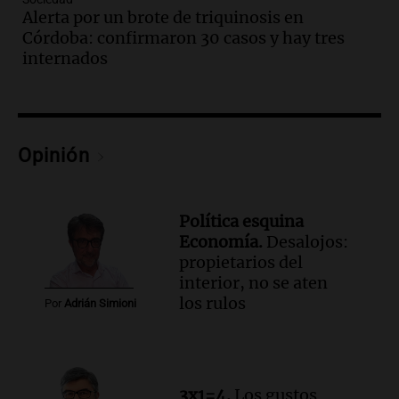
Alerta por un brote de triquinosis en
Panorama Federal
Córdoba: confirmaron 30 casos y hay tres
Episodios
Audio.
Encuentran cuerpo en el Riacho
internados
Santa Fe: se trataría de un hombre
desaparecido mientras practicaba
kitesurf
Panorama Federal
Opinión
Episodios
Audio.
Solans Hoteles es patrocinante
porque el concurso “abre un espacio a la
creatividad”
Política esquina
Edición 2026
Economía.
Desalojos:
Episodios
propietarios del
interior, no se aten
Audio.
Femicidio por fuego en el auto:
los rulos
Por
Adrián Simioni
qué dijo la defensa del esposo acusado
Radioinforme 3
Episodios
Audio.
Exconvicto con doble empleo
3x1=4.
Los gustos