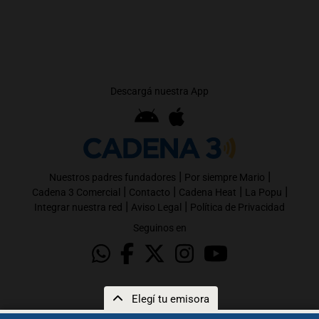
Descargá nuestra App
|
|
Nuestros padres fundadores
Por siempre Mario
|
|
|
|
Cadena 3 Comercial
Contacto
Cadena Heat
La Popu
|
|
Integrar nuestra red
Aviso Legal
Política de Privacidad
Seguinos en
Elegí tu emisora