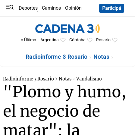
Deportes
Caminos
Opinión
Participá
Programas
Últimas coberturas
Últimas 24 h
En YouTube
Clima
Horóscopo
Lo Último
Argentina
Córdoba
Rosario
Radioinforme 3 Rosario
Notas
Radioinforme 3 Rosario
Notas
Vandalismo
"Plomo y humo,
el negocio de
matar": la