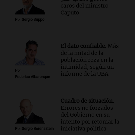
estatal: la SENAF asegura que se enteró
caros del ministro
por los medios
Caputo
Radioinforme 3
Por
Sergio Suppo
Episodios
Audio.
Los gustos caros del ministro
Caputo | Por Sergio Suppo
El dato confiable.
Más
3x1:4
de la mitad de la
Episodios
población reza en la
intimidad, según un
Por
informe de la UBA
Federico Albarenque
Cuadro de situación.
Errores no forzados
del Gobierno en su
intento por retomar la
iniciativa política
Por
Sergio Berensztein