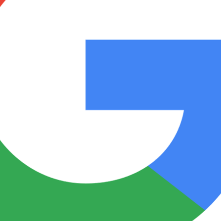
Notas
Notas
No
e en Cadena 3
El huracán de Arequito
Cadena 3 en