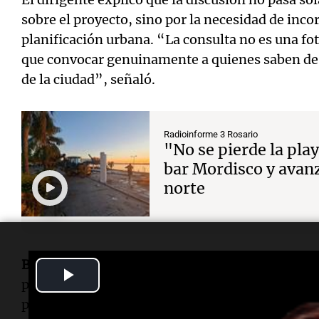
sobre el proyecto, sino por la necesidad de inco
planificación urbana. “La consulta no es una fot
que convocar genuinamente a quienes saben de u
de la ciudad”, señaló.
Radioinforme 3 Rosario
"No se pierde la pla
bar Mordisco y avanz
norte
Blanco
recordó además que
Rosario
tiene antece
Play
plazo vinculados a la recuperación de la costa. 
Video
planes estratégicos impulsados durante las ges