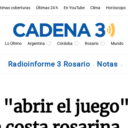
ltimas coberturas
Últimas 24 h
En YouTube
Clima
Horóscopo
Lo Último
Argentina
Córdoba
Rosario
Mundo
Radioinforme 3 Rosario
Notas
"abrir el juego"
a costa rosarina