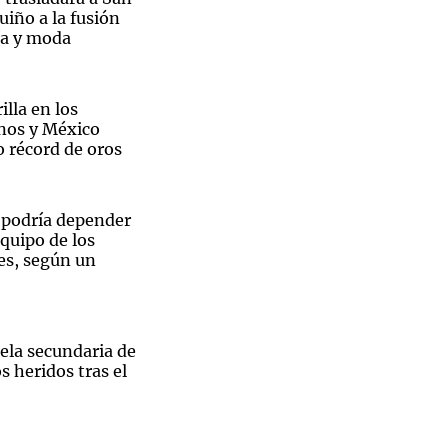
uiño a la fusión
ía y moda
illa en los
nos y México
 récord de oros
n podría depender
equipo de los
es, según un
ela secundaria de
s heridos tras el
Sin traje