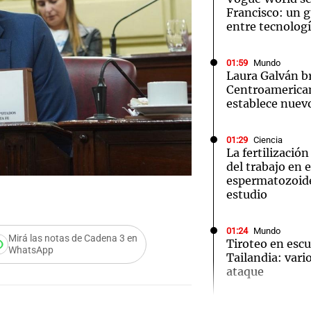
Francisco: un g
entre tecnolog
01:59
Mundo
Laura Galván br
Centroamerica
establece nuevo
01:29
Ciencia
La fertilizació
del trabajo en 
espermatozoid
estudio
01:24
Mundo
Mirá las notas de Cadena 3 en
Tiroteo en escu
WhatsApp
Tailandia: vario
ataque
Audio.
01:09
Mundo