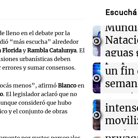
de neo
La transformac
modernización 
Escuchá 
compit
efectos en los 
Mundi
Audio.
e lleno en el debate por la
00:32
Clima
Nataci
Clima en Salta:
idió “más escucha” alrededor
Mendo
tiempo este vie
aguas 
 Florida
y
Rambla Catalunya
. El
prepar
cisiones urbanísticas deben
00:32
Mundo
frente 
Simone Biles da
Audio.
ar errores y sumar consensos.
un fin
regresiva para 
Moren
Panamericanos
Galleg
seman
uivocás menos”, afirmó
Blanco
en
Turno Noch
enfren
y prot
io
. El legislador aclaró que no
Episodios
00:27
Clima
Audio.
Clima en Tucu
aunque consideró que hubo
intens
ley de 
el tiempo este 
el Sen
ico y el conjunto de obras
movili
Panorama F
propi
Episodios
Audio.
contra
olamente por gustos personales