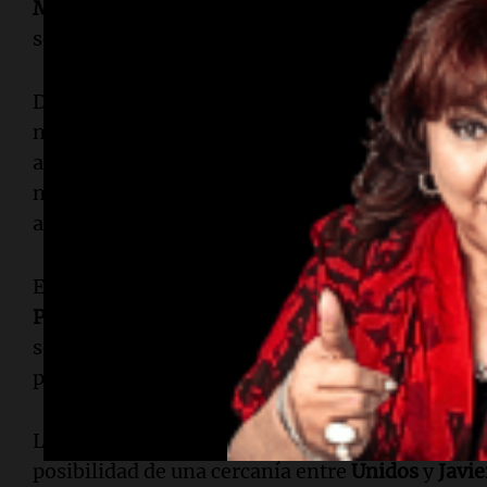
Miguel Lifschitz
. “La recuperación de la costa 
se le ocurrió abrazar el río; fue fruto de acuerd
Durante la entrevista, el diputado también advir
norte no pasaron por el
Concejo Municipal
ni po
a que parte del financiamiento llegará desde la
necesidad de sumar ámbitos de participación y v
avanzar con proyectos de gran escala.
El socialista evitó hablar de “error” del gobie
Pablo Javkin
, aunque sí marcó diferencias meto
sentar a todos los actores en una mesa y tomar a
política a la gestión; al contrario, le da más fue
La charla también derivó en el escenario políti
posibilidad de una cercanía entre
Unidos
y
Javie