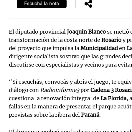
Escuchá la nota
El diputado provincial
Joaquín Blanco
se metió d
transformación de la costa norte de
Rosario
y p
del proyecto que impulsa la
Municipalidad
en
La
dirigente socialista sostuvo que las grandes de
discutirse con especialistas y vecinos para evit
“Si escuchás, convocás y abrís el juego, te eq
diálogo con
Radioinforme3
por
Cadena 3 Rosar
cuestiona la renovación integral de
La Florida
, 
fallas en la manera de presentar el parque acuát
previstas sobre la ribera del
Paraná
.
El dirigente explicó que la discusión no pasa s