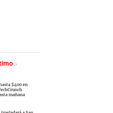
ltimo
hasta $400 en
 TechCrunch
hasta mañana
 trasladará a San