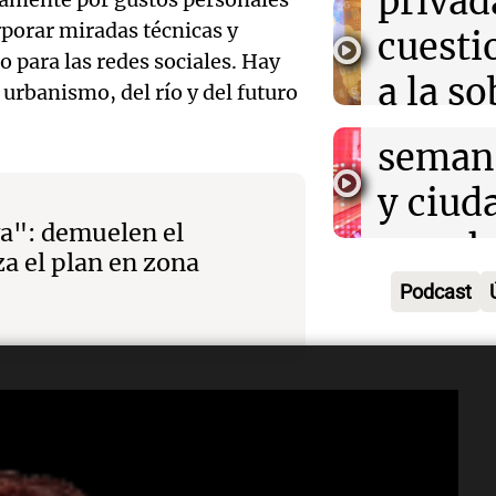
privad
Mendo
kirch
rporar miradas técnicas y
cuest
prepar
o para las redes sociales. Hay
Panorama F
a la s
Episodios
rbanismo, del río y del futuro
un fin
digital
seman
Audio.
Argent
y ciud
"Mono
Panorama F
ya": demuelen el
Audio.
march
Episodios
Kapan
a el plan en zona
Conde
contra
Podcast
adelan
tres a
de tier
show 
prisió
Panorama F
Audio.
Rosari
Episodios
dentes de planificación a largo
suspen
Medic
Viva la Radi
En ese sentido, mencionó los
hombr
Episodios
tiones de
Hermes Binner
y
reprod