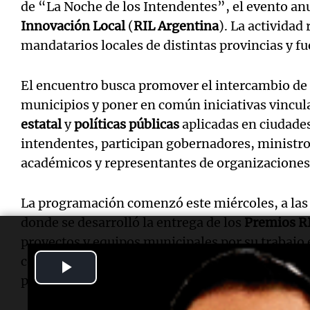
de “La Noche de los Intendentes”, el evento an
Innovación Local
(
RIL Argentina
). La actividad
mandatarios locales de distintas provincias y fu
El encuentro busca promover el intercambio de 
municipios y poner en común iniciativas vincul
estatal
y
políticas públicas
aplicadas en ciudade
intendentes, participan gobernadores, ministro
académicos y representantes de organizaciones 
La programación comenzó este miércoles, a las 
donde se desarrolló la entrega de los
Premios R
proyectos y equipos municipales por su trabajo e
con reconocimientos a ciudades que lograron me
Play
planificación y administración pública.
Video