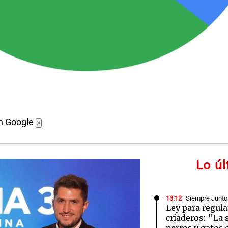
n Google
×
Lo ú
13:12
Siempre Junto
Ley para regula
criaderos: "La