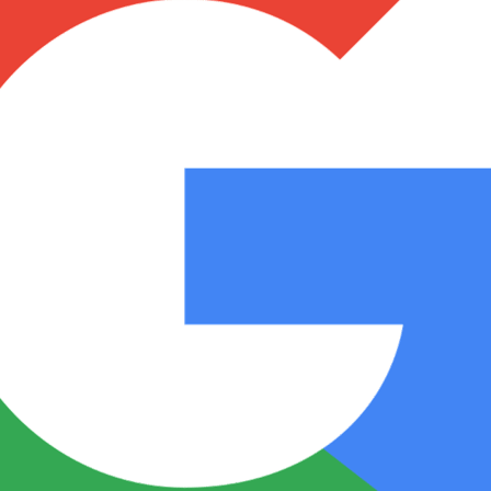
Notas
Notas
No
e en Cadena 3
El huracán de Arequito
Cadena 3 en