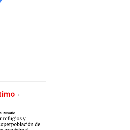
ltimo
s Rosario
r refugios y
 superpoblación de