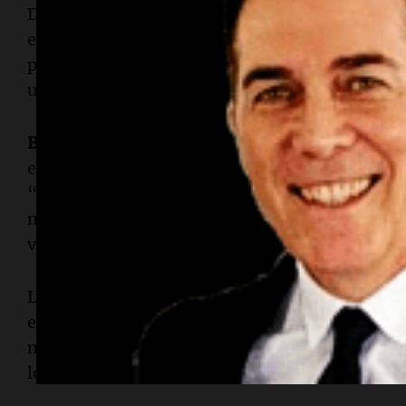
Desde las 20, el
Salón Metropolitano
fue escenar
evento. La convocatoria incluyó a más de un cen
privado y representantes institucionales vincula
urbano.
Bautista Pino
, embajador de
RIL Argentina
, des
espacio refleja una mayor profesionalización de
“Buscamos que se contagie el espíritu de innova
mostrar que hay municipios que están transform
vecinos”, expresó.
La
Red de Innovación Local
trabaja desde hace 
entre intendencias de distintos puntos del país b
municipios son el nivel del Estado con mayor ce
lo tanto, con más capacidad de impacto directo.