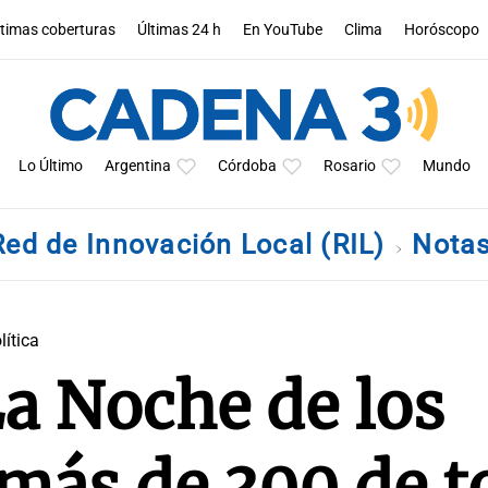
ltimas coberturas
Últimas 24 h
En YouTube
Clima
Horóscopo
Lo Último
Argentina
Córdoba
Rosario
Mundo
Red de Innovación Local (RIL)
Nota
lítica
a Noche de los
más de 300 de t