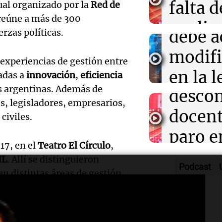
falta d
ual organizado por la
Red de
Ahora país
una de
Episodios
 reúne a más de 300
explic
Audio.
erzas políticas.
debe a
sobre l
Cruz r
modifi
experiencias de gestión entre
tierras
salari
en la l
adas a
innovación
,
eficiencia
Noticias
s argentinas. Además de
Audio.
descon
tierra
Episodios
s, legisladores, empresarios,
Deten
docent
falta d
civiles.
clave e
paro e
Noticias
Audio.
17, en el
Teatro El Círculo
,
Episodios
causa 
fechas
IL
. Allí se distinguieron
meteor
Podcast
fentani
n distintas áreas de gestión,
2023
en Arg
joras en servicios,
justic
Panorama F
lluvias
Episodios
Audio.
tras m