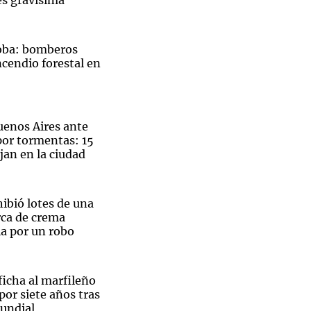
es gravísima"
oba: bomberos
cendio forestal en
uenos Aires ante
por tormentas: 15
ajan en la ciudad
bió lotes de una
ca de crema
ia por un robo
mover el intercambio de experiencias de gestión.
ficha al marfileño
or siete años tras
undial