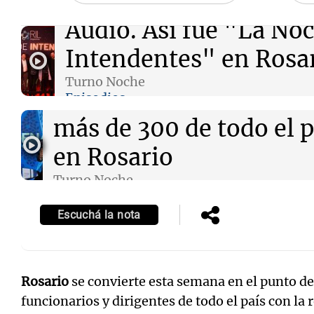
Audio.
Así fue "La Noc
Intendentes" en Rosa
Turno Noche
Audio.
"La Noche de lo
Episodios
más de 300 de todo el p
en Rosario
Turno Noche
Episodios
Escuchá la nota
Rosario
se convierte esta semana en el punto d
funcionarios y dirigentes de todo el país con la 