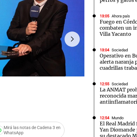
perros y gatos 
13:05
Ahora país
Fuego en Córd
combaten un in
Villa Yacanto
13:04
Sociedad
Operativo en B
alerta naranja 
cuadrillas trab
12:55
Sociedad
La ANMAT prohi
reconocida mar
antiinflamator
FOTO:
El evento busca pro
12:54
Mundo
El Real Madrid 
Mirá las notas de Cadena 3 en
Yan Diomande p
WhatsApp
su destacado M