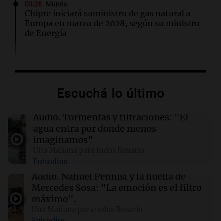
03:26
Mundo
Chipre iniciará suministro de gas natural a
Europa en marzo de 2028, según su ministro
de Energía
02:13
Mundo
Más de 1.300 vuelos cancelados en Shanghái
ante la llegada del tifón Dolphin
Escuchá lo último
02:03
Tecnología
Audio.
Tormentas y filtraciones: "El
Airbnb acelera el lanzamiento de funciones
agua entra por donde menos
gracias a la inteligencia artificial en su
imaginamos"
búsqueda
Una Mañana para todos Rosario
Episodios
01:49
Mundo
Audio.
Nahuel Pennisi y la huella de
El Pentágono solicita a la industria de defensa
Mercedes Sosa: "La emoción es el filtro
un aumento en la producción de armas
máximo".
Una Mañana para todos Rosario
Episodios