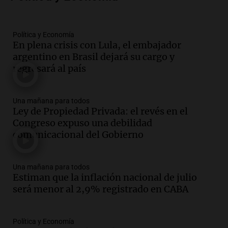
800 kilos de basura por jornada
Una mañana para todos
Episodios
Política y Economía
En plena crisis con Lula, el embajador
Audio.
La historia de la servilleta que
argentino en Brasil dejará su cargo y
firmó Jorge Messi para el primer
regresará al país
contrato de Leo con Barcelona
Una mañana para todos
Episodios
Una mañana para todos
Ley de Propiedad Privada: el revés en el
Audio.
Joan Gaspart: "Sin Jorge, no sé si
Congreso expuso una debilidad
Messi hubiera llegado adonde llegó"
comunicacional del Gobierno
Una mañana para todos
Episodios
Una mañana para todos
Audio.
El orgullo y el sueño argentino de
Estiman que la inflación nacional de julio
Jorge Messi en una entrevista con Rony
será menor al 2,9% registrado en CABA
Vargas en 2007
Una mañana para todos
Episodios
Política y Economía