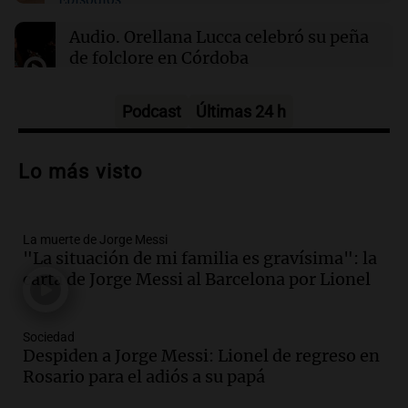
01:31
Ciencia
Reducir alimentos dulces no disminuye
Audio.
Orellana Lucca celebró su peña
antojos ni mejora la salud, según estudio
de folclore en Córdoba
Tarde y Media
Episodios
Podcast
Últimas 24 h
Audio.
Trágico accidente en Mendoza:
un muerto y varios heridos tras caída de
Lo más visto
vehículos desde un puente
Panorama Federal
Episodios
La muerte de Jorge Messi
Audio.
Tragedia en Mendoza: un muerto
"La situación de mi familia es gravísima": la
y cinco heridos tras caer dos autos desde
carta de Jorge Messi al Barcelona por Lionel
un puente
Una mañana para todos
Episodios
Sociedad
Audio.
Messi llegará esta noche a
Despiden a Jorge Messi: Lionel de regreso en
Rosario para acompañar a su familia
Rosario para el adiós a su papá
tras la muerte de su papá