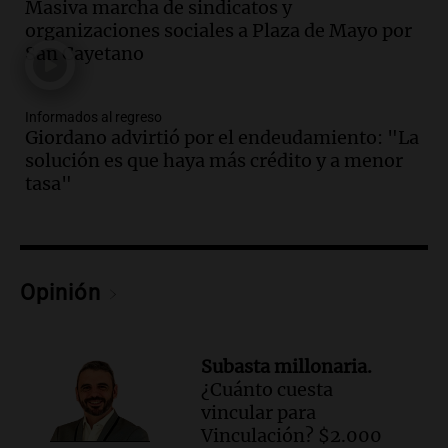
Audio.
El abuelo de Agostina Vega, tras
Masiva marcha de sindicatos y
las nuevas detenciones: "En esa casa
organizaciones sociales a Plaza de Mayo por
todos tenían algo que ver"
San Cayetano
Una mañana para todos
Episodios
Informados al regreso
Audio.
Una nutricionista derribó el mito
Giordano advirtió por el endeudamiento: "La
del desayuno ideal: qué alimentos
solución es que haya más crédito y a menor
conviene priorizar
tasa"
Una mañana para todos
Episodios
Audio.
Murió Jorge Messi
Opinión
Una mañana para todos
Episodios
Audio.
Mateo, a los 25 años, lucha
Subasta millonaria.
contra el tiempo: necesita un trasplante
¿Cuánto cuesta
para poder seguir viviend
vincular para
Una mañana para todos
Vinculación? $2.000