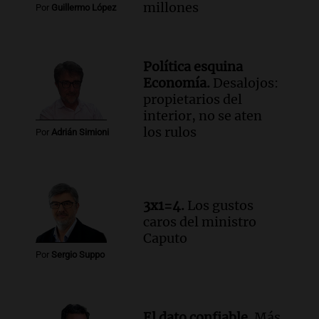
Episodios
millones
Por
Guillermo López
Audio.
Estiman que la inflación nacional
de julio será menor al 2,9% registrado
en CABA
Política esquina
Una mañana para todos
Economía.
Desalojos:
Episodios
propietarios del
Audio.
Altas Cumbres: rescataron a una
interior, no se aten
cabra que llevaba ocho días atrapada en
los rulos
Por
Adrián Simioni
un precipicio
Una mañana para todos
Episodios
Audio.
Chile planteó mejorar la
3x1=4.
Los gustos
conectividad fronteriza, aérea y digital
caros del ministro
con Jujuy
Caputo
Panorama Federal
Por
Sergio Suppo
Episodios
El dato confiable.
Más