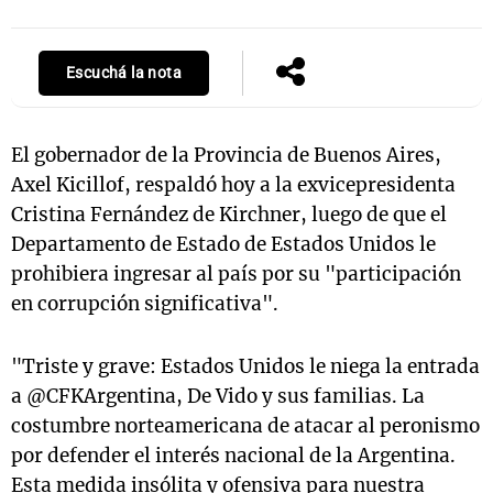
Escuchá la nota
Notas
s
Notas
La Sole en
El gobernador de la Provincia de Buenos Aires,
ial
Mundial 2026
Cadena 3
Axel Kicillof, respaldó hoy a la exvicepresidenta
Cristina Fernández de Kirchner, luego de que el
Departamento de Estado de Estados Unidos le
prohibiera ingresar al país por su "participación
en corrupción significativa".
"Triste y grave: Estados Unidos le niega la entrada
a @CFKArgentina, De Vido y sus familias. La
costumbre norteamericana de atacar al peronismo
por defender el interés nacional de la Argentina.
Esta medida insólita y ofensiva para nuestra