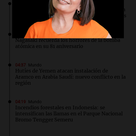
06:03
Tecnología
SpaceX optará por plantas de gas natural para
su nueva fábrica de semiconductores en Texas
04:49
Mundo
Nagasaki recuerda los horrores de la bomba
atómica en su 81 aniversario
04:37
Mundo
Hutíes de Yemen atacan instalación de
Aramco en Arabia Saudí: nuevo conflicto en la
región
04:19
Mundo
Incendios forestales en Indonesia: se
intensifican las llamas en el Parque Nacional
Bromo Tengger Semeru