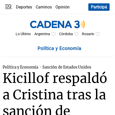
Deportes
Caminos
Opinión
Participá
Programas
Últimas coberturas
Últimas 24 h
En YouTube
Clima
Horóscopo
Lo Último
Argentina
Córdoba
Rosario
Política y Economía
Política y Economía
Sanción de Estados Unidos
Kicillof respaldó
a Cristina tras la
sanción de