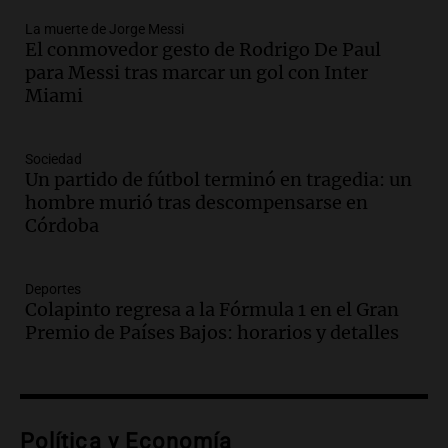
Una mañana para todos
La muerte de Jorge Messi
Episodios
El conmovedor gesto de Rodrigo De Paul
Audio.
Ley de Propiedad Privada: el revés
para Messi tras marcar un gol con Inter
en el Congreso expuso una debilidad
Miami
comunicacional del Gobierno
Una mañana para todos
Episodios
Sociedad
Un partido de fútbol terminó en tragedia: un
Audio.
Casabindo se prepara para una
hombre murió tras descompensarse en
celebración única: 30.000 turistas y el
Córdoba
tradicional Toreo de la Vincha
Una mañana para todos
Episodios
Deportes
Audio.
Borges, abogada de Pourrain:
Colapinto regresa a la Fórmula 1 en el Gran
"Tres hombres se lo llevaron para
Premio de Países Bajos: horarios y detalles
hacerle preguntas y nunca regresó"
Una mañana para todos
Episodios
Audio.
Voluntarios limpiaron 9.000
Política y Economía
metros del río Suquía y retiraron hasta