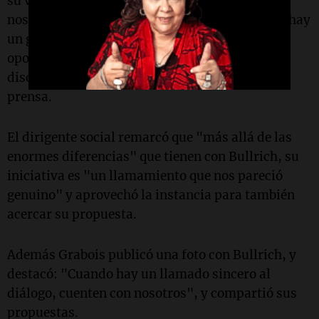
su vida buscando un punto de coincidencia que
nos una entre argentinos. Creemos que cuando hay
un gesto de humanidad como este es una
oportunidad, un milagro, que nos permite
discutir", dijo Grabois en declaraciones a la
prensa.
El dirigente social remarcó que "más allá de las
enormes diferencias" que tienen con Bullrich, su
iniciativa es "un llamamiento que nos pareció
genuino" y aprovechó la instancia para también
acercar su propuesta.
Además Grabois publicó una foto con Bullrich, y
destacó: "Cuando hay un llamado sincero al
diálogo, cuenten con nosotros", y compartió sus
propuestas.