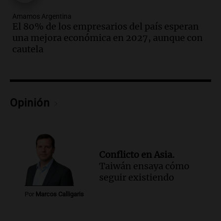
restablecer el servicio de electricidad
Amamos Argentina
tras fuertes vientos
El 80% de los empresarios del país esperan
Panorama Federal
una mejora económica en 2027, aunque con
Episodios
cautela
Audio.
Según una encuesta, el 80% de
los empresarios del país cree que la
economía mejorará el próximo año
Amamos Argentina
Opinión
Episodios
Audio.
Carolina Losada: "Faltó que el
oficialismo la explique mejor" sobre la
ley de propiedad privada
Informados al regreso
Conflicto en Asia.
Episodios
Taiwán ensaya cómo
Audio.
Debate en el Senado y protesta
seguir existiendo
en Rosario contra la ley de Propiedad
Por
Marcos Calligaris
Privada.
Viva la Radio Rosario
Episodios