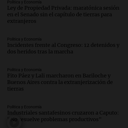
sea, va a ser lindo”
Política y Economía
Ley de Propiedad Privada: maratónica sesión
La Cadena del Gol
en el Senado sin el capítulo de tierras para
Episodios
extranjeros
Audio.
Débora Blanca, psicóloga experta
en ludopatía: “Tener el casino en la
mano es muy peligroso”
Política y Economía
La Argentina, hoy
Incidentes frente al Congreso: 12 detenidos y
Episodios
dos heridos tras la marcha
Audio.
Docentes italianos visitaron la
ciudad de Córdoba para interiorizarse
Política y Economía
sobre los parques educativos
Fito Páez y Lali marcharon en Bariloche y
Amamos Argentina
Buenos Aires contra la extranjerización de
Episodios
tierras
Audio.
Meteorólogo alertó que El Niño
traerá más lluvias y eventos extremos
durante la primavera
Política y Economía
Informados al regreso
Industriales santafesinos cruzaron a Caputo:
Episodios
"No resuelve problemas productivos"
Audio.
Córdoba sigue trabajando para