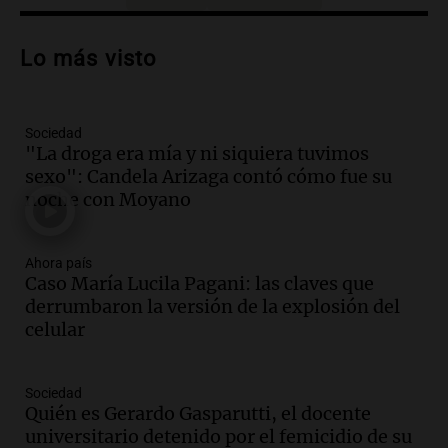
Audio.
Debate en el Senado sobre
propiedad privada y cuestionamientos a
Lo más visto
la soberanía digital en Argentina
Panorama Federal
Episodios
Sociedad
Audio.
Mendoza se prepara para un fin
"La droga era mía y ni siquiera tuvimos
de semana helado y ciudadanos
sexo": Candela Arizaga contó cómo fue su
marchan contra reforma de tierras
noche con Moyano
Panorama Federal
Episodios
Ahora país
Audio.
El "Mono" de Kapanga
Caso María Lucila Pagani: las claves que
adelantó su show en Rosario.
derrumbaron la versión de la explosión del
Viva la Radio Rosario
celular
Episodios
Audio.
Condenan a tres años de prisión
Sociedad
en suspenso a hombre por simular robo
Quién es Gerardo Gasparutti, el docente
de recaudación en San Luis
universitario detenido por el femicidio de su
Panorama Federal