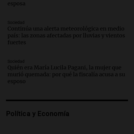
esposa
Episodios
Audio.
Medicina reproductiva, entre la
ayuda por problemas de fertilidad y la
Sociedad
Continúa una alerta meteorológica en medio
ostentación de millonarios
país: las zonas afectadas por lluvias y vientos
Amamos Argentina
fuertes
Episodios
Audio.
El juicio contra Oscar González
avanza con testimonios clave sobre el
Sociedad
accidente en Villa Dolores
Quién era María Lucila Pagani, la mujer que
Panorama Federal
murió quemada: por qué la fiscalía acusa a su
Episodios
esposo
Audio.
El teatro Real da la bienvenida a
la temporada Rock Real con bandas
tributo todos los jueves
Panorama Federal
Política y Economía
Episodios
Audio.
Nicolás Marotta, el cordobés de
Recoleta: “Enfrentar a Boca, sea donde