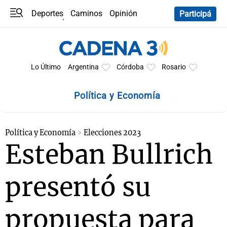
Deportes
Caminos
Opinión
Participá
Programas
Últimas coberturas
Últimas 24 h
En YouTube
Clima
Horóscopo
Lo Último
Argentina
Córdoba
Rosario
Política y Economía
Política y Economía
Elecciones 2023
Esteban Bullrich
presentó su
propuesta para