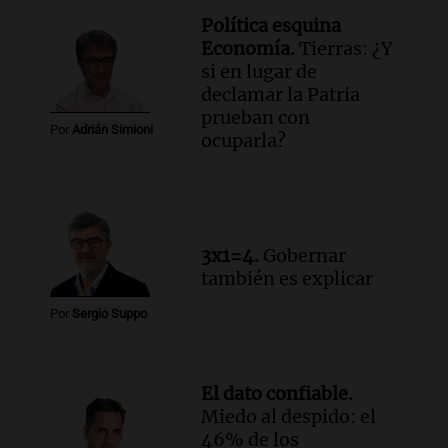
Política esquina
Audio.
Manifestación en Rosario contra
Economía.
Tierras: ¿Y
la ley de Propiedad Privada debatida en
si en lugar de
el Senado.
declamar la Patria
Viva la Radio Rosario
prueban con
Episodios
Por
Adrián Simioni
ocuparla?
Audio.
Luis Juez cuestionó la polémica
por la Ley de Tierras: "Construyeron un
relato mentiroso"
Informados al regreso
Episodios
3x1=4.
Gobernar
también es explicar
Por
Sergio Suppo
El dato confiable.
Miedo al despido: el
46% de los