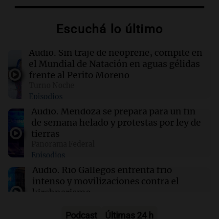
Escuchá lo último
00:32
Clima
Clima en Salta: cómo estará el tiempo este
viernes 7 de agosto
Audio.
Sin traje de neoprene, compite en
el Mundial de Natación en aguas gélidas
frente al Perito Moreno
00:32
Mundo
Turno Noche
Simone Biles da inicio a la cuenta regresiva
Episodios
para los Juegos Panamericanos de Lima 2027
Audio.
Mendoza se prepara para un fin
de semana helado y protestas por ley de
00:27
Clima
tierras
Clima en Tucumán: cómo estará el tiempo
Panorama Federal
este viernes 7 de agosto
Episodios
Audio.
Río Gallegos enfrenta frío
intenso y movilizaciones contra el
kirchnerismo
Panorama Federal
Episodios
Podcast
Últimas 24 h