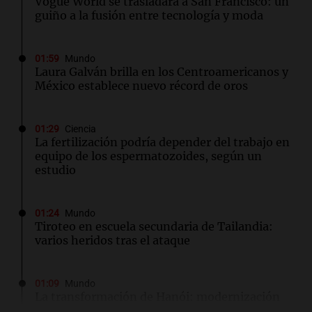
Vogue World se trasladará a San Francisco: un
guiño a la fusión entre tecnología y moda
01:59
Mundo
Laura Galván brilla en los Centroamericanos y
México establece nuevo récord de oros
01:29
Ciencia
La fertilización podría depender del trabajo en
equipo de los espermatozoides, según un
estudio
01:24
Mundo
Tiroteo en escuela secundaria de Tailandia:
varios heridos tras el ataque
01:09
Mundo
La transformación de Hanói: modernización
radical y sus efectos en los habitantes