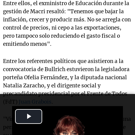
Entre ellos, el exministro de Educación durante la
gestión de Macri resaltó: "Tenemos que bajar la
inflación, crecer y producir más. No se arregla con
control de precios, ni cepo a las exportaciones,
pero tampoco solo reduciendo el gasto fiscal o
emitiendo menos".
Entre los referentes políticos que asistieron a la
convocatoria de Bullrich estuvieron la legisladora
porteña Ofelia Fernández, y la diputada nacional
Natalia Zaracho, y el dirigente social y
precandidato presidencial por el Frente de Todos
(FdT)
Juan Grabois
.
Play
"Vimos una convocatoria sincera, humana, de una
persona que está pasando un momento difícil de
Video