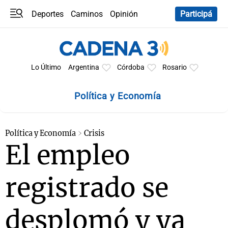
Deportes
Caminos
Opinión
Participá
Programas
Últimas coberturas
Últimas 24 h
En YouTube
Clima
Horóscopo
Lo Último
Argentina
Córdoba
Rosario
Política y Economía
Política y Economía
Crisis
El empleo
registrado se
desplomó y ya