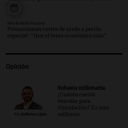
tasa"
Audio.
Murió Jorge Messi
Una mañana para todos
Viva la Radio Rosario
Episodios
Promocionan cortes de cerdo a precio
especial: "Hoy el tema económico cala"
Audio.
Mateo, a los 25 años, lucha
contra el tiempo: necesita un trasplante
para poder seguir viviend
Una mañana para todos
Episodios
Opinión
Audio.
Estiman que la inflación nacional
de julio será menor al 2,9% registrado
en CABA
Subasta millonaria.
Una mañana para todos
¿Cuánto cuesta
Episodios
vincular para
Audio.
Altas Cumbres: rescataron a una
Vinculación? $2.000
cabra que llevaba ocho días atrapada en
millones
Por
Guillermo López
un precipicio
Una mañana para todos