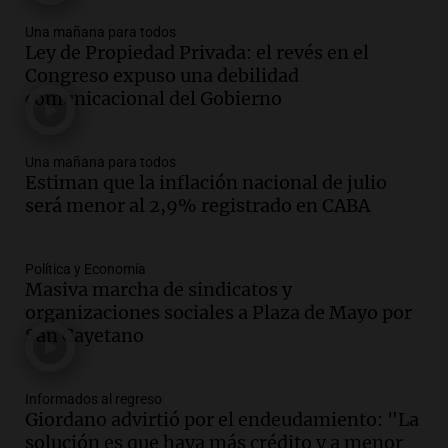
Messi hubiera llegado adonde llegó"
Una mañana para todos
Una mañana para todos
Ley de Propiedad Privada: el revés en el
Episodios
Congreso expuso una debilidad
comunicacional del Gobierno
Audio.
El orgullo y el sueño argentino de
Jorge Messi en una entrevista con Rony
Vargas en 2007
Una mañana para todos
Una mañana para todos
Estiman que la inflación nacional de julio
Episodios
será menor al 2,9% registrado en CABA
Audio.
El abuelo de Agostina Vega, tras
las nuevas detenciones: "En esa casa
todos tenían algo que ver"
Política y Economía
Masiva marcha de sindicatos y
Una mañana para todos
organizaciones sociales a Plaza de Mayo por
Episodios
San Cayetano
Audio.
Una nutricionista derribó el mito
del desayuno ideal: qué alimentos
conviene priorizar
Informados al regreso
Una mañana para todos
Giordano advirtió por el endeudamiento: "La
Episodios
solución es que haya más crédito y a menor