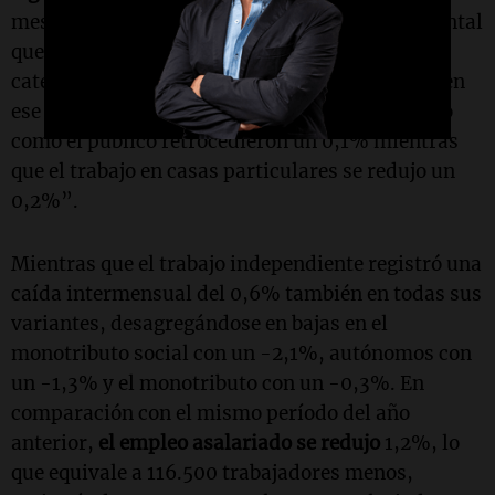
mes anterior, detallando el reporte gubernamental
que "todos los segmentos que integran esta
categoría mostraron una reducción de empleo en
ese período: tanto el empleo asalariado privado
como el público retrocedieron un 0,1% mientras
que el trabajo en casas particulares se redujo un
0,2%”.
Mientras que el trabajo independiente registró una
caída intermensual del 0,6% también en todas sus
variantes, desagregándose en bajas en el
monotributo social con un -2,1%, autónomos con
un -1,3% y el monotributo con un -0,3%. En
comparación con el mismo período del año
anterior,
el empleo asalariado se redujo
1,2%, lo
que equivale a 116.500 trabajadores menos,