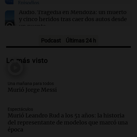
Episodios
durante una operación conjunta contra el
crimen organizado
Audio.
Tragedia en Mendoza: un muerto
y cinco heridos tras caer dos autos desde
un puente
Una mañana para todos
Episodios
Podcast
Últimas 24 h
Audio.
Messi llegará esta noche a
Rosario para acompañar a su familia
Lo más visto
tras la muerte de su papá
Una mañana para todos
Episodios
Una mañana para todos
Audio.
Ley de Propiedad Privada: el revés
Murió Jorge Messi
en el Congreso expuso una debilidad
comunicacional del Gobierno
Una mañana para todos
Espectáculos
Episodios
Murió Leandro Rud a los 51 años: la historia
Audio.
Casabindo se prepara para una
del representante de modelos que marcó una
celebración única: 30.000 turistas y el
época
tradicional Toreo de la Vincha