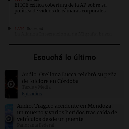
El ICE critica cobertura de la AP sobre su
política de videos de cámaras corporales
17:14
Sociedad
La Alianza Internacional de Migraña busca
priorizar la enfermedad como un tema de
salud pública
Escuchá lo último
17:00
La Cadena del Gol
River se mide ante Tigre en un duelo crucial
Audio.
Orellana Lucca celebró su peña
para el futuro de Coudet
de folclore en Córdoba
Tarde y Media
16:55
Mundo
Episodios
El Senado de EE.UU. aprueba ley para evitar el
cierre del Gobierno federal antes de elecciones
Audio.
Trágico accidente en Mendoza:
un muerto y varios heridos tras caída de
vehículos desde un puente
16:54
Mundo
Panorama Federal
Cuatro narcos bolivianos abatidos en Brasil