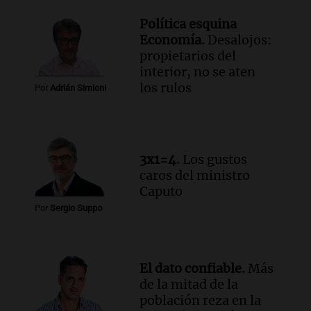
Episodios
Política esquina
Audio.
Chile planteó mejorar la
Economía.
Desalojos:
conectividad fronteriza, aérea y digital
propietarios del
con Jujuy
interior, no se aten
Panorama Federal
los rulos
Por
Adrián Simioni
Episodios
Audio.
Del fitness a la longevidad: por
qué crece el consumo de alimentos con
proteínas
3x1=4.
Los gustos
Una mañana para todos
caros del ministro
Episodios
Caputo
Audio.
Investigan un asalto millonario a
Por
Sergio Suppo
la cooperativa Talamochita en Villa
María
Panorama Federal
Episodios
El dato confiable.
Más
de la mitad de la
población reza en la