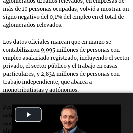
aglomerados urbanos relevados, en empresas de
más de 10 personas ocupadas, volvió a mostrar un
signo negativo del 0,1% del empleo en el total de
aglomerados relevados.
Los datos oficiales marcan que en marzo se
contabilizaron 9,995 millones de personas con
empleo asalariado registrado, incluyendo el sector
privado, el sector público y el trabajo en casas
particulares, y 2,834 millones de personas con
trabajo independiente, que abarca a
monotributistas y autónomos.
Pese a que marzo es un mes de reinicio de las
Play
actividades luego de las vacaciones, el empleo
asalariado registrado mostró una
variación de
Video
signo negativo del 0,1%
en comparación con el