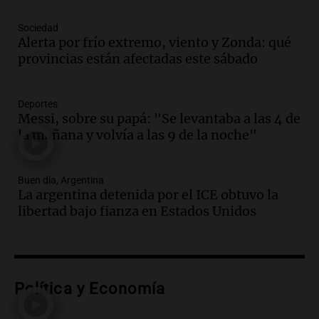
Una mañana para todos
Sociedad
Episodios
Alerta por frío extremo, viento y Zonda: qué
Audio.
Borges, abogada de Pourrain:
provincias están afectadas este sábado
"Tres hombres se lo llevaron para
hacerle preguntas y nunca regresó"
Una mañana para todos
Deportes
Episodios
Messi, sobre su papá: "Se levantaba a las 4 de
la mañana y volvía a las 9 de la noche"
Audio.
Voluntarios limpiaron 9.000
metros del río Suquía y retiraron hasta
800 kilos de basura por jornada
Buen día, Argentina
Una mañana para todos
La argentina detenida por el ICE obtuvo la
Episodios
libertad bajo fianza en Estados Unidos
Audio.
La historia de la servilleta que
firmó Jorge Messi para el primer
contrato de Leo con Barcelona
Una mañana para todos
Episodios
Política y Economía
Audio.
Joan Gaspart: "Sin Jorge, no sé si