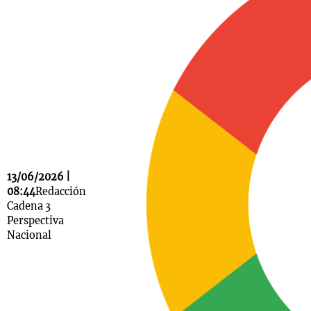
Notas
s
Notas
La Sole en
ial
Mundial 2026
Cadena 3
13/06/2026 |
08:44
Redacción
Cadena 3
Perspectiva
Nacional