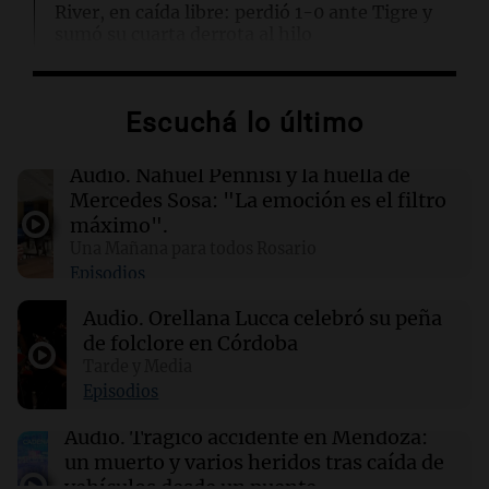
River, en caída libre: perdió 1-0 ante Tigre y
sumó su cuarta derrota al hilo
18:05
Deportes
Escuchá lo último
Los Pumas no logran vencer a Sudáfrica en un
intenso partido en el José Amalfitani
Audio.
Nahuel Pennisi y la huella de
Mercedes Sosa: "La emoción es el filtro
18:03
Tecnología
máximo".
OpenAI adquiere la startup de presentaciones
Una Mañana para todos Rosario
NextSlide para potenciar ChatGPT
Episodios
Audio.
Orellana Lucca celebró su peña
18:03
Tecnología
de folclore en Córdoba
Google redefine cómo nombra a los grupos de
hackers y su impacto en la ciberseguridad
Tarde y Media
Episodios
Audio.
Trágico accidente en Mendoza:
un muerto y varios heridos tras caída de
vehículos desde un puente