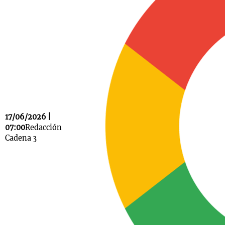
Notas
s
Notas
La Sole en
ial
Mundial 2026
Cadena 3
17/06/2026 |
07:00
Redacción
Cadena 3