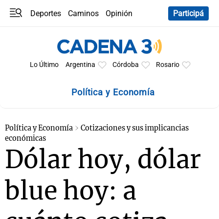
Deportes
Caminos
Opinión
Participá
Programas
Últimas coberturas
Últimas 24 h
En YouTube
Clima
Horóscopo
Lo Último
Argentina
Córdoba
Rosario
Política y Economía
Política y Economía
Cotizaciones y sus implicancias
económicas
Dólar hoy, dólar
blue hoy: a