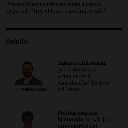
Promocionan cortes de cerdo a precio
Episodios
especial: "Hoy el tema económico cala"
Audio.
Murió Jorge Messi
Una mañana para todos
Episodios
Opinión
Audio.
Mateo, a los 25 años, lucha
contra el tiempo: necesita un trasplante
para poder seguir viviend
Subasta millonaria.
Una mañana para todos
¿Cuánto cuesta
Episodios
vincular para
Audio.
Estiman que la inflación nacional
Vinculación? $2.000
de julio será menor al 2,9% registrado
millones
Por
Guillermo López
en CABA
Una mañana para todos
Episodios
Política esquina
Audio.
Altas Cumbres: rescataron a una
Economía.
Desalojos:
cabra que llevaba ocho días atrapada en
propietarios del