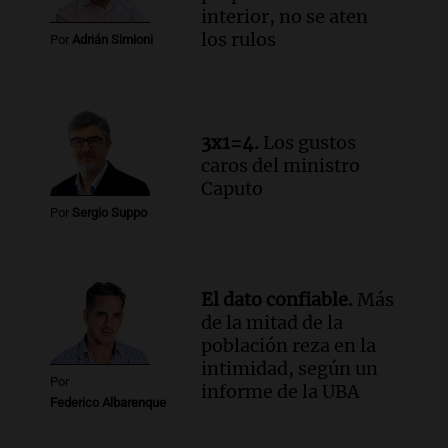
un precipicio
interior, no se aten
Una mañana para todos
los rulos
Por
Adrián Simioni
Episodios
Audio.
Chile planteó mejorar la
conectividad fronteriza, aérea y digital
con Jujuy
3x1=4.
Los gustos
Panorama Federal
caros del ministro
Episodios
Caputo
Audio.
Del fitness a la longevidad: por
Por
Sergio Suppo
qué crece el consumo de alimentos con
proteínas
Una mañana para todos
Episodios
El dato confiable.
Más
de la mitad de la
población reza en la
intimidad, según un
Por
informe de la UBA
Federico Albarenque