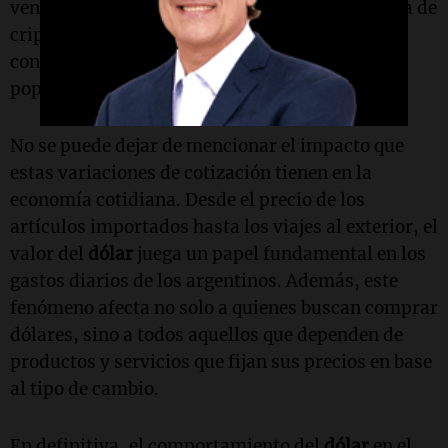
venta. Este último se refiere a la compra y venta de
criptomonedas como el Bitcoin, que se están
convirtiendo en una alternativa cada vez más
popular entre los ahorristas.
No se puede dejar de mencionar el impacto que
estas variaciones de cotización tienen en la
economía cotidiana. Desde el precio de los
artículos importados hasta los viajes al exterior, el
valor del
dólar
juega un papel fundamental en los
gastos diarios de los argentinos. Además, este
fenómeno afecta no solo a quienes buscan comprar
dólares, sino a todos aquellos que dependen de
productos y servicios que fijan sus precios en base
al tipo de cambio.
En definitiva, el comportamiento del
dólar
en el