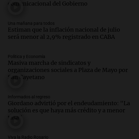
comunicacional del Gobierno
Audio.
Joan Gaspart: "Sin Jorge, no sé si
Messi hubiera llegado adonde llegó"
Una mañana para todos
Una mañana para todos
Estiman que la inflación nacional de julio
Episodios
será menor al 2,9% registrado en CABA
Audio.
El orgullo y el sueño argentino de
Jorge Messi en una entrevista con Rony
Vargas en 2007
Política y Economía
Masiva marcha de sindicatos y
Una mañana para todos
organizaciones sociales a Plaza de Mayo por
Episodios
San Cayetano
Audio.
El abuelo de Agostina Vega, tras
las nuevas detenciones: "En esa casa
todos tenían algo que ver"
Informados al regreso
Una mañana para todos
Giordano advirtió por el endeudamiento: "La
Episodios
solución es que haya más crédito y a menor
Audio.
Una nutricionista derribó el mito
tasa"
del desayuno ideal: qué alimentos
conviene priorizar
Viva la Radio Rosario
Una mañana para todos