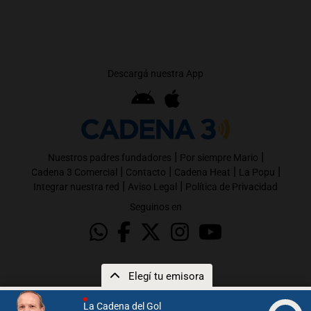
Descargá nuestra App
|
|
Nuestros padres fundadores
Por siempre Mario
|
|
|
|
Cadena 3 Comercial
Contacto
Cadena Heat
La Popu
|
|
Integrar nuestra red
Aviso Legal
Política de Privacidad
Seguinos en
Elegí tu emisora
La Cadena del Gol