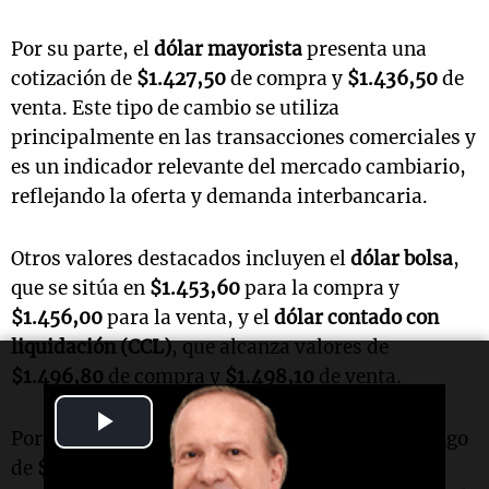
Por su parte, el
dólar mayorista
presenta una
cotización de
$1.427,50
de compra y
$1.436,50
de
venta. Este tipo de cambio se utiliza
principalmente en las transacciones comerciales y
es un indicador relevante del mercado cambiario,
reflejando la oferta y demanda interbancaria.
Otros valores destacados incluyen el
dólar bolsa
,
que se sitúa en
$1.453,60
para la compra y
$1.456,00
para la venta, y el
dólar contado con
liquidación (CCL)
, que alcanza valores de
$1.496,80
de compra y
$1.498,10
de venta.
Play
Por último, el
dólar cripto
se muestra en un rango
Video
de
$1.501,10
para la compra y
$1.501,20
para la