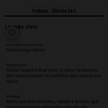
Panorama Federal
Episodios
Podcast
Últimas 24 h
Audio.
Tragedia en Mendoza: un muerto
y cinco heridos tras caer dos autos desde
Lo más visto
un puente
Una mañana para todos
Episodios
Una mañana para todos
Audio.
Messi llegará esta noche a
Murió Jorge Messi
Rosario para acompañar a su familia
tras la muerte de su papá
Una mañana para todos
Espectáculos
Episodios
Murió Leandro Rud a los 51 años: la historia
Audio.
Ley de Propiedad Privada: el revés
del representante de modelos que marcó una
en el Congreso expuso una debilidad
época
comunicacional del Gobierno
Una mañana para todos
Sociedad
Episodios
Alerta por frío extremo, viento y Zonda: qué
Audio.
Casabindo se prepara para una
provincias están afectadas este sábado