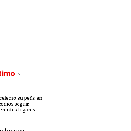
ltimo
celebró su peña en
remos seguir
ferentes lugares"
rolaron un