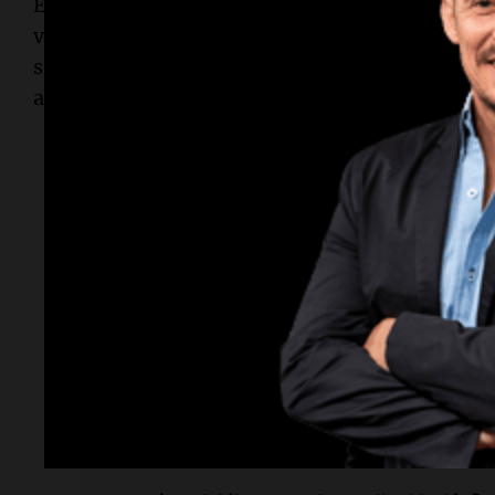
En la actualidad, es crucial para los argentinos e
variaciones para tomar decisiones informadas r
sugiere monitorear las fluctuaciones del merca
alterar el costo de vida, las operaciones comerci
Lectura rápida
¿Cuál es la cotización del dólar oficial hoy?
El dólar oficial cotiza a
1.450 pesos
para la 
la compra.
¿A cuánto está el dólar blue?
El dólar blue se encuentra a
1.460 pesos
par
para la compra.