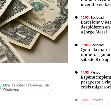
incendio en ba
15:00
Sociedad
Barcelona y Re
despidieron en 
a Jorge Messi
15:00
Sociedad
Quiniela matut
números ganad
sábado 8 de ag
14:55
Mundo
España impleme
pasaporte a viaj
Mirá las notas de Cadena 3 en
crisis migrator
WhatsApp
14:45
Deportes
Racing se mide
Juniors tras caí