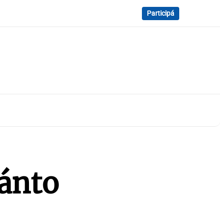
Participá
uánto