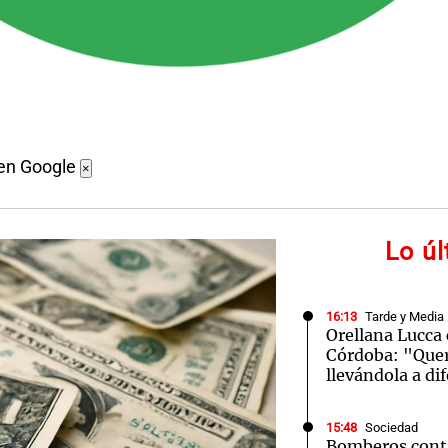
 en Google
×
Lo ú
16:13
Tarde y Media
Orellana Lucca 
Córdoba: "Que
llevándola a di
15:48
Sociedad
Bomberos cont