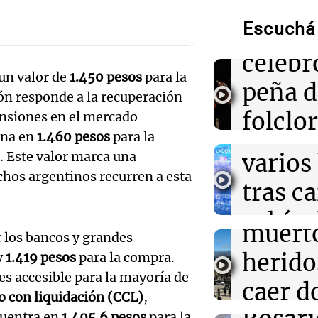
Audio.
Torneo Clausu
Escuchá 
Orella
Audio.
14:36
Mundo
celebr
Controles fron
accide
para viajeros it
 un valor de
1.450 pesos
para la
peña d
sanciones de It
ión responde a la recuperación
Mendo
folclo
ensiones en el mercado
muert
14:23
Una mañana pa
iona en
1.460 pesos
para la
Voluntarios li
Audio.
Córdo
metros del río 
. Este valor marca una
varios
hasta 800 kilos
Traged
Tarde y Med
uchos argentinos recurren a esta
jornada
tras c
Episodios
Mendo
vehícu
14:22
Una mañana pa
Audio.
muerto
Matías Pourrai
r los bancos y grandes
desde 
"Tres hombres s
llegará
herido
y
1.419 pesos
para la compra.
hacerle pregun
puent
regresó"
es accesible para la mayoría de
noche 
caer d
Audio.
o con liquidación (CCL)
,
Panorama F
cuentra en
1.495.6 pesos
para la