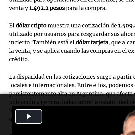
venta y
1.492.2 pesos
para la compra.
El
dólar cripto
muestra una cotización de
1.509.
utilizado por usuarios para resguardar sus aho
incierto. También está el
dólar tarjeta
, que alca
la venta, y se aplica cuando las compras en el ex
crédito.
La disparidad en las cotizaciones surge a parti
locales e internacionales. Entre ellos, podemos c
persistentemente alta en Argentina, que afecta e
población y genera dudas sobre la estabilidad d
incertidumbre política y económica impacta en l
Play
que lleva a un mayor interés por el
dólar blue
.
Video