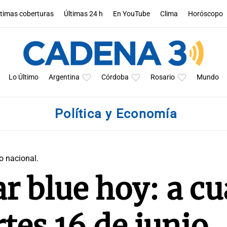
ltimas coberturas
Últimas 24 h
En YouTube
Clima
Horóscopo
Lo Último
Argentina
Córdoba
Rosario
Mundo
Política y Economía
o nacional.
ar blue hoy: a c
tes 16 de junio