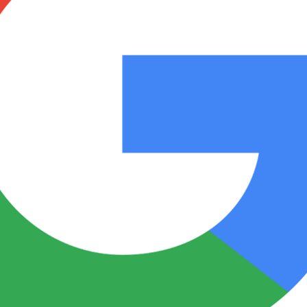
Notas
Notas
No
e en Cadena 3
El huracán de Arequito
Cadena 3 en