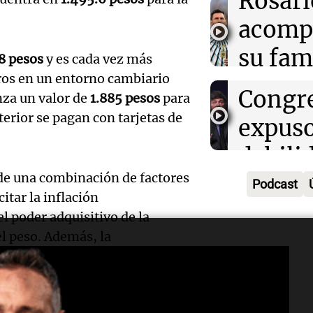
Rosari
desde 
Episodios
Propi
acomp
puent
Privad
Audio.
su fami
Una mañana
8 pesos
y es cada vez más
revés 
Episodios
Casabi
rros en un entorno cambiario
la mue
Congr
nza un valor de
1.885 pesos
para
prepar
papá
terior se pagan con tarjetas de
expus
una
Una mañana
Audio.
debili
Episodios
celebr
aboga
r de una combinación de factores
comun
Podcast
única:
itar la inflación
Pourra
del Go
l poder adquisitivo de la
turista
Audio.
"Tres
Una mañana
el peso. Además, la
tradic
Episodios
a confianza del inversor, lo
Volunt
se lo l
Toreo 
limpia
para h
Vinch