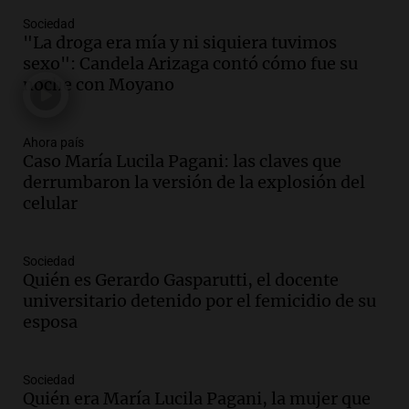
Episodios
Sociedad
Audio.
Mendoza se prepara para un fin
"La droga era mía y ni siquiera tuvimos
de semana helado y ciudadanos
sexo": Candela Arizaga contó cómo fue su
marchan contra reforma de tierras
noche con Moyano
Panorama Federal
Episodios
Ahora país
Audio.
El "Mono" de Kapanga
Caso María Lucila Pagani: las claves que
adelantó su show en Rosario.
derrumbaron la versión de la explosión del
Viva la Radio Rosario
celular
Episodios
Audio.
Condenan a tres años de prisión
Sociedad
en suspenso a hombre por simular robo
Quién es Gerardo Gasparutti, el docente
de recaudación en San Luis
universitario detenido por el femicidio de su
Panorama Federal
esposa
Episodios
Audio.
Medicina reproductiva, entre la
ayuda por problemas de fertilidad y la
Sociedad
Quién era María Lucila Pagani, la mujer que
ostentación de millonarios