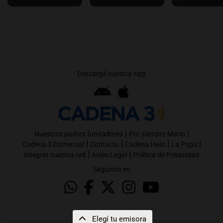
Descargá nuestra App
|
|
Nuestros padres fundadores
Por siempre Mario
|
|
|
|
Cadena 3 Comercial
Contacto
Cadena Heat
La Popu
|
|
Integrar nuestra red
Aviso Legal
Política de Privacidad
Seguinos en
Elegí tu emisora