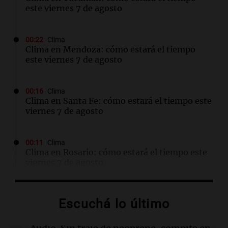
este viernes 7 de agosto
00:22
Clima
Clima en Mendoza: cómo estará el tiempo
este viernes 7 de agosto
00:16
Clima
Clima en Santa Fe: cómo estará el tiempo este
viernes 7 de agosto
00:11
Clima
Clima en Rosario: cómo estará el tiempo este
viernes 7 de agosto
00:11
Mundo
Escuchá lo último
Incendio en Cuernavaca por fuga de gas en
camión cisterna deja 21 heridos