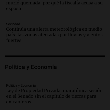
murió quemada: por qué la fiscalía acusa a su
Amamos Argentina
esposo
Episodios
Audio.
El juicio contra Oscar González
avanza con testimonios clave sobre el
Sociedad
accidente en Villa Dolores
Continúa una alerta meteorológica en medio
Panorama Federal
país: las zonas afectadas por lluvias y vientos
Episodios
fuertes
Audio.
El teatro Real da la bienvenida a
la temporada Rock Real con bandas
tributo todos los jueves
Panorama Federal
Política y Economía
Episodios
Audio.
Nicolás Marotta, el cordobés de
Recoleta: “Enfrentar a Boca, sea donde
sea, va a ser lindo”
Política y Economía
Ley de Propiedad Privada: maratónica sesión
La Cadena del Gol
en el Senado sin el capítulo de tierras para
Episodios
extranjeros
Audio.
Débora Blanca, psicóloga experta
en ludopatía: “Tener el casino en la