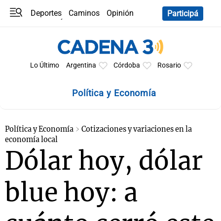
Deportes
Caminos
Opinión
Participá
Programas
Últimas coberturas
Últimas 24 h
En YouTube
Clima
Horóscopo
Lo Último
Argentina
Córdoba
Rosario
Política y Economía
Política y Economía
Cotizaciones y variaciones en la
economía local
Dólar hoy, dólar
blue hoy: a