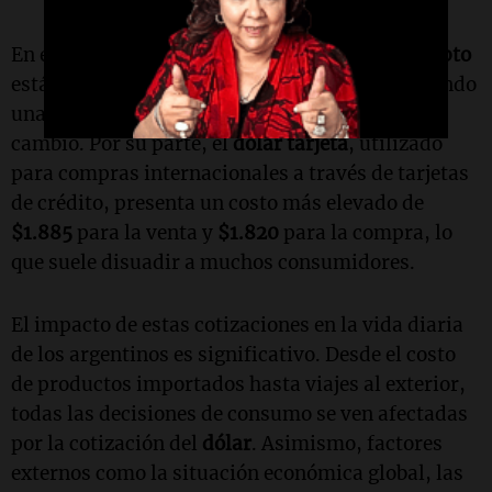
En el ámbito de las criptomonedas, el
dólar cripto
está valuado en
$1.498.3
para la venta, mostrando
una leve diferencia respecto a los otros tipos de
cambio. Por su parte, el
dólar tarjeta
, utilizado
para compras internacionales a través de tarjetas
de crédito, presenta un costo más elevado de
$1.885
para la venta y
$1.820
para la compra, lo
que suele disuadir a muchos consumidores.
El impacto de estas cotizaciones en la vida diaria
de los argentinos es significativo. Desde el costo
de productos importados hasta viajes al exterior,
todas las decisiones de consumo se ven afectadas
por la cotización del
dólar
. Asimismo, factores
externos como la situación económica global, las