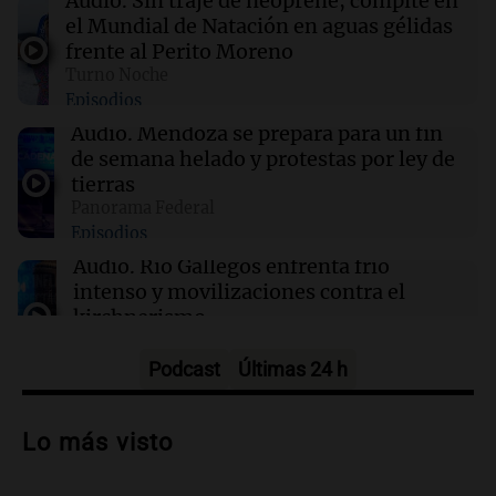
Audio.
Sin traje de neoprene, compite en
el Mundial de Natación en aguas gélidas
00:05
Política y Economía
frente al Perito Moreno
Ley de Propiedad Privada: maratónica sesión
Turno Noche
en el Senado sin el capítulo de tierras para
Episodios
extranjeros
Audio.
Mendoza se prepara para un fin
de semana helado y protestas por ley de
00:05
Clima
tierras
Clima en CABA: cómo estará el tiempo este
Panorama Federal
viernes 7 de agosto
Episodios
Audio.
Río Gallegos enfrenta frío
intenso y movilizaciones contra el
kirchnerismo
Panorama Federal
Episodios
Podcast
Últimas 24 h
Audio.
Debate en el Senado sobre
propiedad privada y cuestionamientos a
Lo más visto
la soberanía digital en Argentina
Panorama Federal