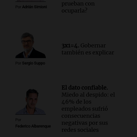
prueban con
Episodios
Por
Adrián Simioni
ocuparla?
Audio.
Luis Juez cuestionó la polémica
por la Ley de Tierras: "Construyeron un
relato mentiroso"
Informados al regreso
Episodios
3x1=4.
Gobernar
también es explicar
Por
Sergio Suppo
El dato confiable.
Miedo al despido: el
46% de los
empleados sufrió
consecuencias
Por
negativas por sus
Federico Albarenque
redes sociales