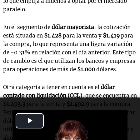
lo que empuja a muchos a optar por el mercado
paralelo.
En el segmento de
dólar mayorista
, la cotización
está situada en
$1.428
para la venta y
$1.419
para
la compra, lo que representa una ligera variación
de -0.31% en relación con el día anterior. Este tipo
de cambio es el que utilizan los bancos y empresas
para operaciones de más de
$1.000
dólares.
Otra categoría a tener en cuenta es el
dólar
contado con liquidación (CCL)
, que se encuentra en
$1.493.3
para la venta y
$1.492.9
para la compra.
Este mecanismo permite a los inversores comprar
Play
dólares y transferirlos al exterior, un recurso
utilizado frecuentemente por grandes empresas y
Video
ahorristas.