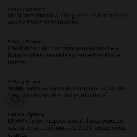
mano es muy peligroso”
Política y Economía
La Argentina, hoy
Incidentes frente al Congreso: 12 detenidos y
Episodios
dos heridos tras la marcha
Audio.
Docentes italianos visitaron la
ciudad de Córdoba para interiorizarse
Política y Economía
sobre los parques educativos
Fito Páez y Lali marcharon en Bariloche y
Amamos Argentina
Buenos Aires contra la extranjerización de
Episodios
tierras
Audio.
Meteorólogo alertó que El Niño
traerá más lluvias y eventos extremos
durante la primavera
Política y Economía
Informados al regreso
Industriales santafesinos cruzaron a Caputo:
Episodios
"No resuelve problemas productivos"
Audio.
Córdoba sigue trabajando para
restablecer el servicio de electricidad
Amamos Argentina
tras fuertes vientos
El 80% de los empresarios del país esperan
Panorama Federal
una mejora económica en 2027, aunque con
Episodios
cautela