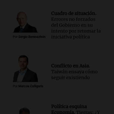
Audio.
El Gobierno Provincial licita la
reconstrucción de 373 lozas en la
Cuadro de situación.
autopista de las Serranías Puntanas
Errores no forzados
Panorama Federal
del Gobierno en su
Episodios
intento por retomar la
Audio.
Fuertes vientos causan estragos
iniciativa política
Por
Sergio Berensztein
en Córdoba: casi 1.500 llamados por
incidentes
Noticias
Episodios
Audio.
Tensiones políticas y económicas
Conflicto en Asia.
mientras el gobierno lucha por avanzar
Taiwán ensaya cómo
en el Senado
seguir existiendo
Noticias
Episodios
Por
Marcos Calligaris
Audio.
Emergencia hídrica en Santa Fe:
"Permite disponer de recursos ante lo
que se avecina"
Política esquina
Noticias Rosario
Economía.
Tierras: ¿Y