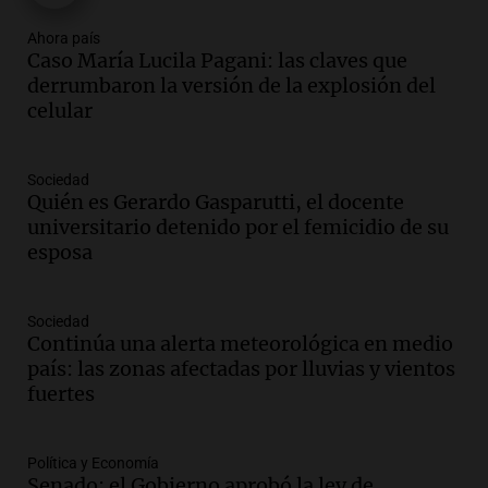
Episodios
Audio.
Comunidades originarias
Ahora país
rechazan ley de inviolabilidad de la
Caso María Lucila Pagani: las claves que
propiedad privada en Salta
derrumbaron la versión de la explosión del
Panorama Federal
celular
Episodios
Audio.
Miles de fieles participan en la
Sociedad
vigilia por San Cayetano en Buenos Aires
Quién es Gerardo Gasparutti, el docente
por el Día del Santo
universitario detenido por el femicidio de su
Noticias
esposa
Episodios
Audio.
Asaltan a fieles al salir de una
iglesia en Villa Madero, un policía hirió
Sociedad
Continúa una alerta meteorológica en medio
a un ladrón
país: las zonas afectadas por lluvias y vientos
Panorama Federal
fuertes
Episodios
Audio.
Ingresó el aire frío y seco a
Córdoba: sol, pero con mínimas bajo
Política y Economía
cero
Senado: el Gobierno aprobó la ley de