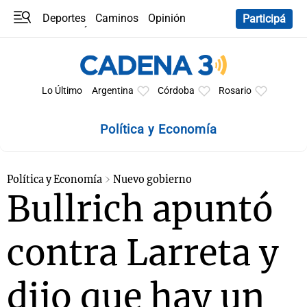
Deportes
Caminos
Opinión
Participá
Programas
Últimas coberturas
Últimas 24 h
En YouTube
Clima
Horóscopo
Lo Último
Argentina
Córdoba
Rosario
Política y Economía
Política y Economía
Nuevo gobierno
Bullrich apuntó
contra Larreta y
dijo que hay un