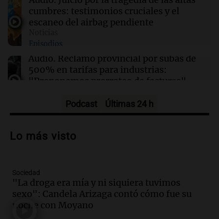
Emergencia hídrica en Santa Fe: "Permite
cumbres: testimonios cruciales y el
disponer de recursos ante lo que se avecina"
escaneo del airbag pendiente
Noticias
Episodios
07:12
Mundo
Trump podría tener que ceder para lograr
Audio.
Reclamo provincial por subas de
acuerdo con Irán sobre el estrecho de Ormuz
500% en tarifas para industrias:
"Proponemos prorrateo de facturas"
Radioinforme 3 Rosario
Episodios
Podcast
Últimas 24 h
Audio.
Expectativas económicas en
Argentina: inflación y dólar a la vista en
Lo más visto
el próximo semestre
Noticias
Episodios
Sociedad
Audio.
Claudio Tapia expresa apoyo a la
"La droga era mía y ni siquiera tuvimos
continuidad de Leonel Scaloni como
sexo": Candela Arizaga contó cómo fue su
técnico de la selección argentina
noche con Moyano
Noticias