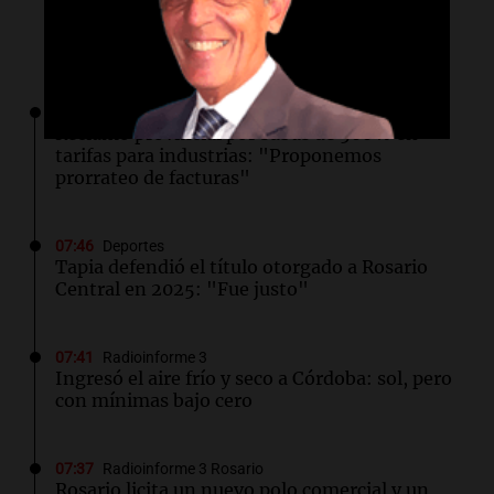
Lo último
07:52
Radioinforme 3 Rosario
Reclamo provincial por subas de 500% en
tarifas para industrias: "Proponemos
prorrateo de facturas"
07:46
Deportes
Tapia defendió el título otorgado a Rosario
Central en 2025: "Fue justo"
07:41
Radioinforme 3
Ingresó el aire frío y seco a Córdoba: sol, pero
con mínimas bajo cero
07:37
Radioinforme 3 Rosario
Rosario licita un nuevo polo comercial y un