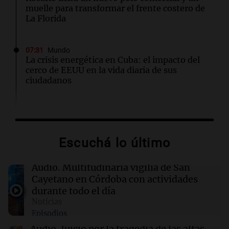
muelle para transformar el frente costero de
La Florida
07:31
Mundo
La crisis energética en Cuba: el impacto del
cerco de EEUU en la vida diaria de sus
ciudadanos
07:30
Mundo
Meta deberá indemnizar con US$567
millones por daños a la salud mental de
Escuchá lo último
menores usuarios
Audio.
Multitudinaria vigilia de San
07:18
Sociedad
Cayetano en Córdoba con actividades
Conductor alcoholizado atropella a
durante todo el día
motociclista y provoca choque en Villa Crespo
Noticias
Episodios
07:13
Radioinforme 3 Rosario
Audio.
Juicio por la tragedia de las altas