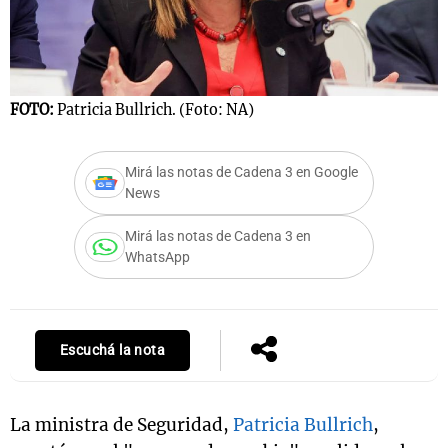
Notas
s
Notas
FOTO:
Patricia Bullrich. (Foto: NA)
La Sole en
ial
Mundial 2026
Cadena 3
Mirá las notas de Cadena 3 en Google
News
Mirá las notas de Cadena 3 en
WhatsApp
Escuchá la nota
La ministra de Seguridad,
Patricia Bullrich
,