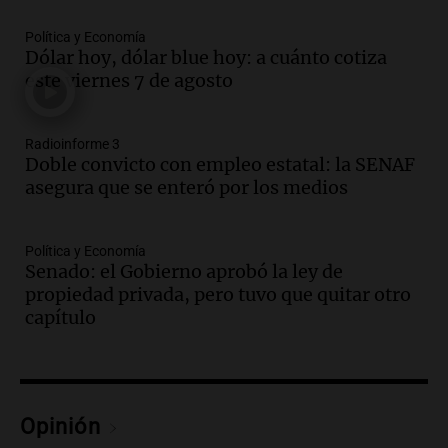
el frente costero de La Florida
Política y Economía
Noticias Rosario
Dólar hoy, dólar blue hoy: a cuánto cotiza
Episodios
este viernes 7 de agosto
Audio.
Errores no forzados del Gobierno
en su intento por retomar la iniciativa
política
Radioinforme 3
Doble convicto con empleo estatal: la SENAF
Cuadro de situación
asegura que se enteró por los medios
Episodios
Audio.
Detienen a Gerardo Gasparuti por
homicidio tras muerte de su esposa en
Política y Economía
accidente automovilístico
Senado: el Gobierno aprobó la ley de
Noticias
propiedad privada, pero tuvo que quitar otro
Episodios
capítulo
Audio.
Condenan a tres años de prisión
en suspenso a hombre que simuló robo
de millones en San Luis
Panorama Federal
Opinión
Episodios