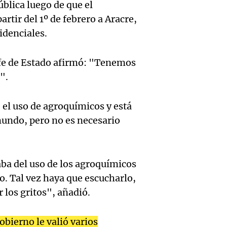
Promo
Informados 
ública luego de que el
propie
Episodios
rtir del 1º de febrero a Aracre,
cortes
inquil
idenciales.
ante l
Argent
Audio.
de co
efe de Estado afirmó: "Tenemos
Panorama F
".
movili
carne 
Episodios
Audio.
por Sa
por pr
el uso de agroquímicos y está
regist
mundo, pero no es necesario
Cayet
Viva la Radi
inusua
Episodios
Audio.
Rosari
en Zap
Contro
ba del uso de los agroquímicos
Viva la Radi
Neuqu
Episodios
. Tal vez haya que escucharlo,
en el
 los gritos", añadió.
más de
peron
camio
obierno le valió varios