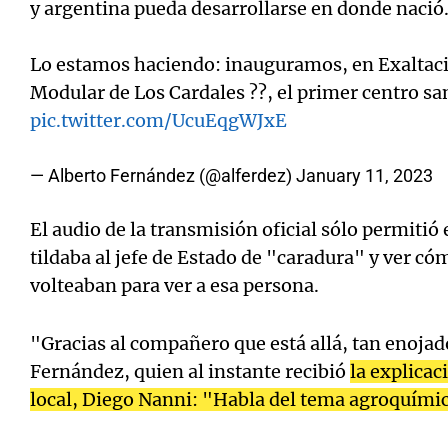
y argentina pueda desarrollarse en donde nació
Lo estamos haciendo: inauguramos, en Exaltació
Modular de Los Cardales ??, el primer centro san
pic.twitter.com/UcuEqgWJxE
— Alberto Fernández (@alferdez)
January 11, 2023
El audio de la transmisión oficial sólo permitió
tildaba al jefe de Estado de "caradura" y ver có
volteaban para ver a esa persona.
"Gracias al compañero que está allá, tan enojad
Fernández, quien al instante recibió
la explicac
local, Diego Nanni: "Habla del tema agroquími