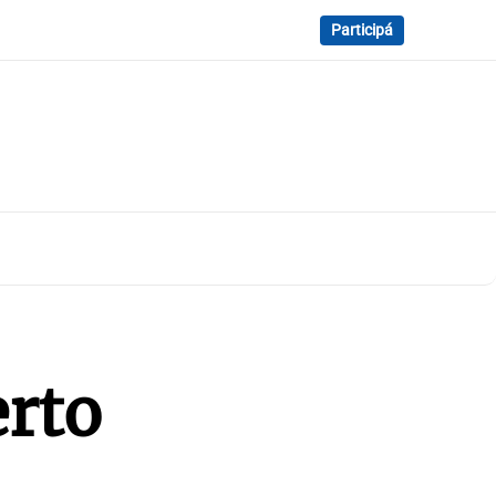
Participá
erto