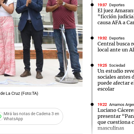
19:37
Deportes
El juez Amaran
"ficción judicia
causa AFA a C
19:32
Deportes
Notas
Notas
No
Central busca 
local ante un A
e en Cadena 3
El huracán de Arequito
Cadena 3 en
19:25
Sociedad
Un estudio reve
sociales antes 
puede afectar 
escolar
 de La Cruz (Foto:TA)
19:22
Amamos Argen
Luciano Cáceres
Mirá las notas de Cadena 3 en
presentar “Par
WhatsApp
que cuestiona 
masculinas