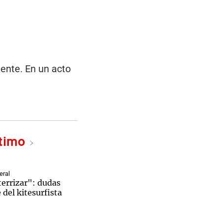
ente. En un acto
ltimo
eral
terrizar": dudas
 del kitesurfista