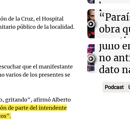
.
presen
broma
Audio.
“Paraí
Rosari
n de la Cruz, el Hospital
Inflac
obra q
itario público de la localidad.
Viva la Radi
qué el
Episodios
cuesti
julio 
Audio.
certez
no ant
advirti
mascu
 escuchar que el manifestante
dato n
endeu
Amamos Arg
mo varios de los presentes se
Audio.
según
Episodios
"La so
Podcast
sanción
econo
que h
o, gritando", afirmó Alberto
de
Informados 
ión de parte del intendente
crédito
Episodios
inviol
cos".
Audio.
menor
un ava