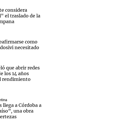
te considera
l" el traslado de la
ampana
Notas
tas
Notas
reafirmarse como
Venezuela de
ldosivi necesitado
 Groenlandia
Comprometidos
Madur
ló que abrir redes
de los 14 años
el rendimiento
tina
 llega a Córdoba a
aíso”, una obra
certezas