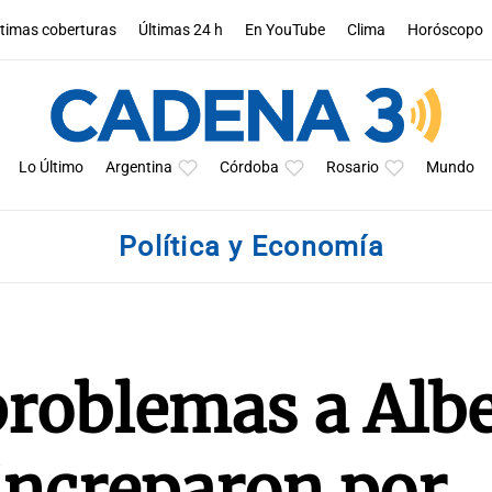
ltimas coberturas
Últimas 24 h
En YouTube
Clima
Horóscopo
Lo Último
Argentina
Córdoba
Rosario
Mundo
Política y Economía
 problemas a Alb
increparon por