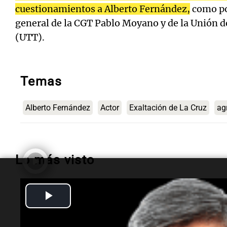
cuestionamientos a Alberto Fernández,
como po
general de la CGT Pablo Moyano y de la Unión de
(UTT).
Temas
Alberto Fernández
Actor
Exaltación de La Cruz
ag
Lo más visto
Play
Radioinforme 3
Terrible choque en
Video