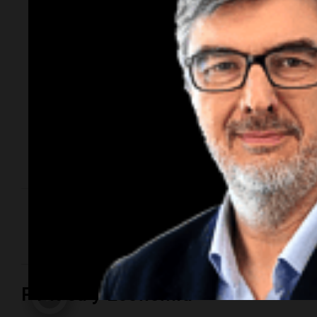
Córdoba: murió una
bombera cerca del
Mercado de Abasto
Fue en la ruta 19. El impacto involucró a un Renault
Clio y a un Peugeot 307. La conductora de este
último se encuentra fuera de peligro. En tanto, un
automovilista resultó con lesiones tras un vuelco en
Circunvalación.
Quién era la bombera que murió en
el trágico choque de la ruta 19
Política y Economía