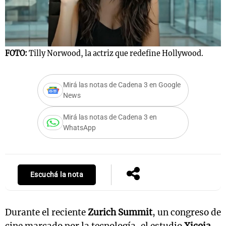
Notas
FOTO:
Tilly Norwood, la actriz que redefine Hollywood.
s
Notas
La Sole en
ial
Mundial 2026
Cadena 3
Mirá las notas de Cadena 3 en Google
News
Mirá las notas de Cadena 3 en
WhatsApp
Escuchá la nota
Durante el reciente
Zurich Summit
, un congreso de
cine marcado por la tecnología, el estudio
Xicoia