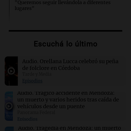
"Queremos seguir llevándola a diferentes
lugares"
16:07
Mundo
Más de 178.000 inmigrantes abandonan
Sudáfrica por violencia y deportaciones
Escuchá lo último
15:48
Sociedad
Audio.
Orellana Lucca celebró su peña
Bomberos controlaron un incendio en barrio
Renacimiento
de folclore en Córdoba
Tarde y Media
Episodios
15:00
Sociedad
Barcelona y Real Madrid despidieron en sus
Audio.
Trágico accidente en Mendoza:
redes sociales a Jorge Messi
un muerto y varios heridos tras caída de
vehículos desde un puente
Panorama Federal
15:00
Sociedad
Episodios
Quiniela matutina: conocé los números
ganadores de hoy sábado 8 de agosto.
Audio.
Tragedia en Mendoza: un muerto