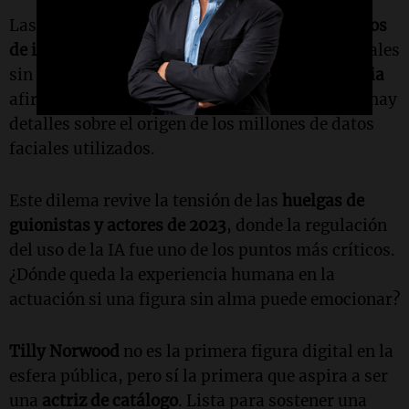
Las preguntas clave giran en torno a los
derechos
de imagen
: ¿fueron usados rostros humanos reales
sin permiso para entrenar a Tilly? Aunque
Xicoia
afirma haber generado todo de forma ética, no hay
detalles sobre el origen de los millones de datos
faciales utilizados.
Este dilema revive la tensión de las
huelgas de
guionistas y actores de 2023
, donde la regulación
del uso de la IA fue uno de los puntos más críticos.
¿Dónde queda la experiencia humana en la
actuación si una figura sin alma puede emocionar?
Tilly Norwood
no es la primera figura digital en la
esfera pública, pero sí la primera que aspira a ser
una
actriz de catálogo
. Lista para sostener una