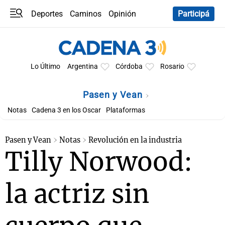
Deportes
Caminos
Opinión
Participá
Programas
Últimas coberturas
Últimas 24 h
En YouTube
Clima
Horóscopo
Lo Último
Argentina
Córdoba
Rosario
Pasen y Vean
Notas
Cadena 3 en los Oscar
Plataformas
Pasen y Vean
Notas
Revolución en la industria
Tilly Norwood:
la actriz sin