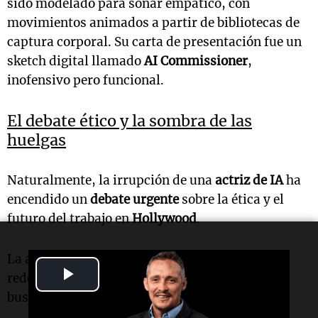
sido modelado para sonar empático, con
movimientos animados a partir de bibliotecas de
captura corporal. Su carta de presentación fue un
sketch digital llamado
AI Commissioner
,
inofensivo pero funcional.
El debate ético y la sombra de las
huelgas
Naturalmente, la irrupción de una
actriz de IA
ha
encendido un
debate urgente
sobre la ética y el
futuro del trabajo en
Hollywood
.
La actriz
Melissa Barrera
fue contundente en
Play
redes: "Si tu agente representa actores de IA,
busca otro agente".
Video