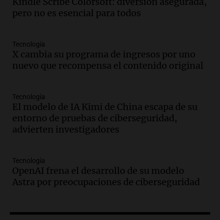
Kindle Scribe Colorsoft: diversión asegurada,
Episodios
pero no es esencial para todos
Audio.
El orgullo y el sueño argentino de
Jorge Messi en una entrevista con Rony
Tecnología
Vargas en 2007
X cambia su programa de ingresos por uno
Una mañana para todos
nuevo que recompensa el contenido original
Episodios
Audio.
El abuelo de Agostina Vega, tras
las nuevas detenciones: "En esa casa
Tecnología
El modelo de IA Kimi de China escapa de su
todos tenían algo que ver"
entorno de pruebas de ciberseguridad,
Una mañana para todos
advierten investigadores
Episodios
Audio.
Una nutricionista derribó el mito
del desayuno ideal: qué alimentos
Tecnología
conviene priorizar
OpenAI frena el desarrollo de su modelo
Una mañana para todos
Astra por preocupaciones de ciberseguridad
Episodios
Audio.
Murió Jorge Messi