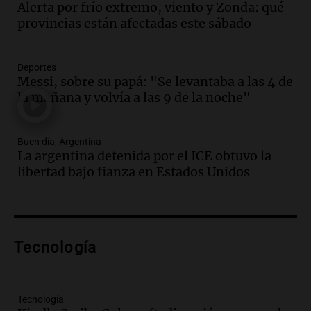
Alerta por frío extremo, viento y Zonda: qué
Audio.
Borges, abogada de Pourrain:
provincias están afectadas este sábado
"Tres hombres se lo llevaron para
hacerle preguntas y nunca regresó"
Una mañana para todos
Deportes
Episodios
Messi, sobre su papá: "Se levantaba a las 4 de
la mañana y volvía a las 9 de la noche"
Audio.
Voluntarios limpiaron 9.000
metros del río Suquía y retiraron hasta
800 kilos de basura por jornada
Buen día, Argentina
Una mañana para todos
La argentina detenida por el ICE obtuvo la
Episodios
libertad bajo fianza en Estados Unidos
Audio.
La historia de la servilleta que
firmó Jorge Messi para el primer
contrato de Leo con Barcelona
Una mañana para todos
Episodios
Tecnología
Audio.
Joan Gaspart: "Sin Jorge, no sé si
Messi hubiera llegado adonde llegó"
Tecnología
Una mañana para todos