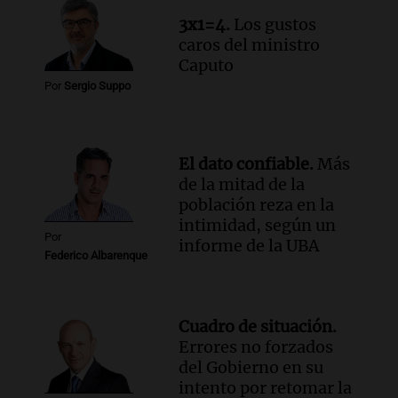
conectividad fronteriza, aérea y digital
3x1=4.
Los gustos
con Jujuy
caros del ministro
Panorama Federal
Caputo
Episodios
Por
Sergio Suppo
Audio.
Del fitness a la longevidad: por
qué crece el consumo de alimentos con
proteínas
El dato confiable.
Más
Una mañana para todos
de la mitad de la
Episodios
población reza en la
Audio.
Investigan un asalto millonario a
intimidad, según un
la cooperativa Talamochita en Villa
Por
informe de la UBA
María
Federico Albarenque
Panorama Federal
Episodios
Cuadro de situación.
Errores no forzados
del Gobierno en su
intento por retomar la