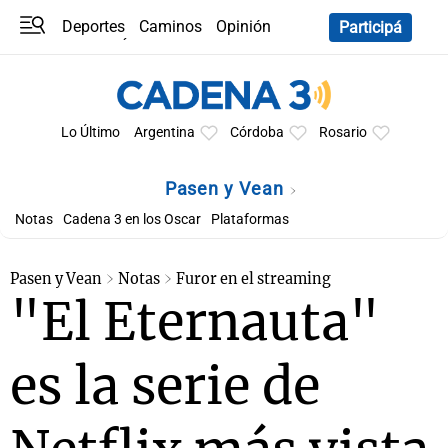
Deportes
Caminos
Opinión
Participá
Programas
Últimas coberturas
Últimas 24 h
En YouTube
Clima
Horóscopo
Lo Último
Argentina
Córdoba
Rosario
Pasen y Vean
Notas
Cadena 3 en los Oscar
Plataformas
Pasen y Vean
Notas
Furor en el streaming
"El Eternauta"
es la serie de