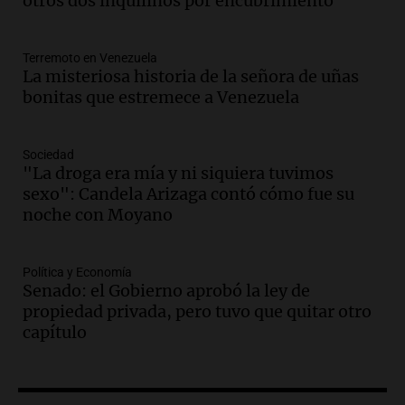
otros dos inquilinos por encubrimiento
Club por los criaderos de perros
Noticias Rosario
Terremoto en Venezuela
Episodios
La misteriosa historia de la señora de uñas
Audio.
Trump acusa a México de
bonitas que estremece a Venezuela
perjudicar la economía estadounidense
y defiende sus aranceles
Panorama Federal
Sociedad
Episodios
"La droga era mía y ni siquiera tuvimos
sexo": Candela Arizaga contó cómo fue su
Audio.
México y Perú reanudan
noche con Moyano
relaciones diplomáticas tras nueve
meses de ruptura por asilo político
Panorama Federal
Política y Economía
Episodios
Senado: el Gobierno aprobó la ley de
Audio.
Kicillof critica represión en
propiedad privada, pero tuvo que quitar otro
marcha y otras noticias nacionales de
capítulo
este miércoles
Noticias
Episodios