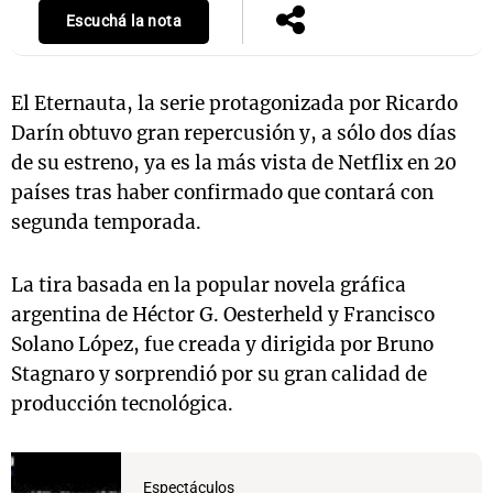
Escuchá la nota
Notas
El Eternauta, la serie protagonizada por Ricardo
s
Notas
Darín obtuvo gran repercusión y, a sólo dos días
La Sole en
de su estreno, ya es la más vista de Netflix en 20
ial
Mundial 2026
Cadena 3
países tras haber confirmado que contará con
segunda temporada.
La tira basada en la popular novela gráfica
argentina de Héctor G. Oesterheld y Francisco
Solano López, fue creada y dirigida por Bruno
Stagnaro y sorprendió por su gran calidad de
producción tecnológica.
Espectáculos