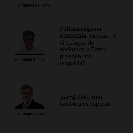
Por
Marcos Calligaris
Panorama Federal
Episodios
Audio.
Una mujer muere tras un vuelco
en la Circunvalación Este-Oeste de
Política esquina
Salta
Economía.
Tierras: ¿Y
Panorama Federal
si en lugar de
Episodios
declamar la Patria
prueban con
Audio.
El Polo Obrero marcha en
Por
Adrián Simioni
ocuparla?
Córdoba pidiendo trabajo genuino y
mejoras en programas sociales
Panorama Federal
Episodios
Audio.
La marcha de gremios y
3x1=4.
Gobernar
organizaciones sociales por San
también es explicar
Cayetano avanza hacia el Monumento
Noticias Rosario
Por
Sergio Suppo
Episodios