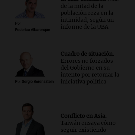
Episodios
de la mitad de la
Audio.
Uspallata enfrenta un temporal
población reza en la
de nieve que deja varados a 1500
intimidad, según un
Por
camiones por más de 24 días
informe de la UBA
Federico Albarenque
Noticias
Episodios
Audio.
Exigen justicia por Débora:
Cuadro de situación.
"Lamentablemente nadie va a
Errores no forzados
devolvérnosla"
del Gobierno en su
Siempre Juntos Rosario
intento por retomar la
Episodios
iniciativa política
Por
Sergio Berensztein
Audio.
Se divorciaron y la Justicia
ordenó que ella le pague una renta por
vivir en la casa familiar
Desayuno de Juntos
Episodios
Conflicto en Asia.
Audio.
Una mujer fallece tras vuelco de
Taiwán ensaya cómo
vehículo en la Circunvalación Este-
seguir existiendo
Oeste en Salta