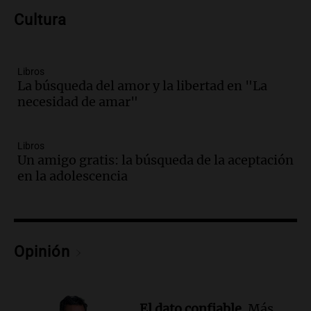
Audio.
Donald Trump acusa a México de
Cultura
perjudicar a Estados Unidos en medio de
tensiones y críticas
Panorama Federal
Episodios
Libros
La búsqueda del amor y la libertad en "La
Audio.
Oncativo presenta su 52ª Fiesta
necesidad de amar"
Nacional del Salame con la novedad de la
variedad “ultra premium”
Juntos
Libros
Episodios
Un amigo gratis: la búsqueda de la aceptación
Audio.
El reclamo del sector industrial
en la adolescencia
tras las críticas de Caputo: "Somos seres
humanos que trabajamos"
Noticias Rosario
Episodios
Opinión
Audio.
Suspenden clases en Bariloche y
alrededores por nevadas y malas
condiciones de circulación
Panorama Federal
El dato confiable.
Más