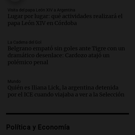
Audio.
Madres en Rosario piden por la
Visita del papa León XIV a Argentina
Lugar por lugar: qué actividades realizará el
ley Joaquín.
papa León XIV en Córdoba
Viva la Radio Rosario
Episodios
Audio.
Juan Pedro Colombo, rematador
La Cadena del Gol
Belgrano empató sin goles ante Tigre con un
de hacienda: “Las tecnologías no
dramático desenlace: Cardozo atajó un
reemplazan el contacto con la gente”
polémico penal
La Argentina, hoy
Episodios
Audio.
Un trabajador herido tras caer a
Mundo
Quién es Iliana Lick, la argentina detenida
un pozo de 17 metros en Nueva Córdoba
por el ICE cuando viajaba a ver a la Selección
Panorama Federal
Episodios
Audio.
Lanzamiento del Tigo 7 CSH: el
nuevo híbrido enchufable de Chery llega
Política y Economía
al mercado argentino