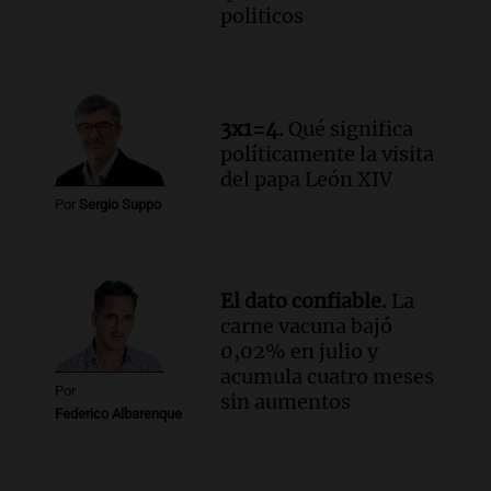
politicos
revive con la visita de León XIV y una
historia nacida en Córdoba
Viva la Radio
Episodios
Audio.
Monseñor Fenoy celebra la visita
3x1=4.
Qué significa
de León XIV a Argentina y reflexiona
políticamente la visita
sobre su impacto espiritual
del papa León XIV
Panorama Federal
Por
Sergio Suppo
Episodios
Audio.
El ministro de Economía de Santa
Fe relativiza el impacto del fallo sobre
El dato confiable.
La
jubilaciones en la provincia
carne vacuna bajó
Panorama Federal
0,02% en julio y
Episodios
acumula cuatro meses
Por
sin aumentos
Federico Albarenque