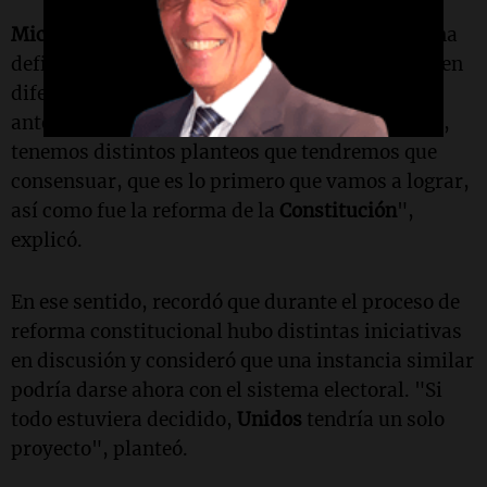
Michlig
señaló que la propuesta no tiene aún una
definición cerrada y que dentro de
Unidos
existen
diferentes miradas que deberán ser unificadas
antes de avanzar. "Nosotros, incluso en
Unidos
,
tenemos distintos planteos que tendremos que
consensuar, que es lo primero que vamos a lograr,
así como fue la reforma de la
Constitución
",
explicó.
En ese sentido, recordó que durante el proceso de
reforma constitucional hubo distintas iniciativas
en discusión y consideró que una instancia similar
podría darse ahora con el sistema electoral. "Si
todo estuviera decidido,
Unidos
tendría un solo
proyecto", planteó.