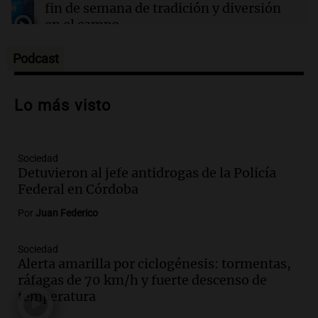
provincias
fin de semana de tradición y diversión
en el campo
Panorama Federal
Episodios
Podcast
Audio.
Preparativos para la feria en La
Bulalle, Córdoba: actividades y horarios
Lo más visto
de apertura
Panorama Federal
Episodios
Sociedad
Audio.
Río Gallegos enfrenta secuelas de
Detuvieron al jefe antidrogas de la Policía
lluvias, senadores manifiestan
Federal en Córdoba
oposición a ley de tierras
Panorama Federal
Por
Juan Federico
Episodios
Audio.
Mendoza celebra la apertura del
Sociedad
Alerta amarilla por ciclogénesis: tormentas,
centro de esquí Penitentes Park tras
ráfagas de 70 km/h y fuerte descenso de
siete años de cierre por falta de nieve
temperatura
Panorama Federal
Episodios