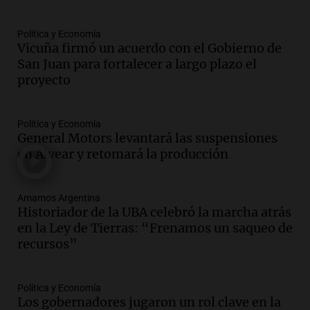
Panorama Federal
Episodios
Política y Economía
Audio.
Perito Moreno recibe la Copa
Vicuña firmó un acuerdo con el Gobierno de
Mundial de Natación de Invierno con
San Juan para fortalecer a largo plazo el
récords y atletas de 20 países
proyecto
Amamos Argentina
Episodios
Audio.
Conductor imputado por
Política y Economía
accidente fatal en San Luis dejó tres
General Motors levantará las suspensiones
jóvenes muertos y un herido grave
en Alvear y retomará la producción
Panorama Federal
Episodios
Amamos Argentina
Audio.
Historiador de la UBA celebró la
Historiador de la UBA celebró la marcha atrás
marcha atrás en la Ley de Tierras:
en la Ley de Tierras: “Frenamos un saqueo de
“Frenamos un saqueo de recursos”
recursos”
Amamos Argentina
Episodios
Audio.
Ahyre estuvo en el Estudio
Política y Economía
Federal Sancor Seguros y adelantó su
Los gobernadores jugaron un rol clave en la