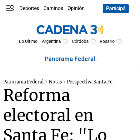
Deportes
Caminos
Opinión
Participá
Programas
Últimas coberturas
Últimas 24 h
En YouTube
Clima
Horóscopo
Lo Último
Argentina
Córdoba
Rosario
Panorama Federal
Panorama Federal
Notas
Perspectiva Santa Fe
Reforma
electoral en
Santa Fe: "Lo