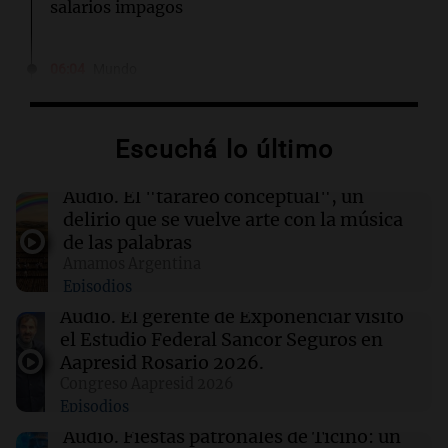
salarios impagos
06:04
Mundo
Acuerdo entre Irán y Omán, bajas israelíes en
Líbano y otros eventos en Oriente Medio
Escuchá lo último
06:03
Tecnología
El DOJ de Trump supervisará los patrocinios
Audio.
El "tarareo conceptual", un
de visas de OpenAI para empleados
delirio que se vuelve arte con la música
extranjeros
de las palabras
Amamos Argentina
Episodios
06:00
Belgrano
Racing se enfrentará a Belgrano en los
Audio.
El gerente de Exponenciar visitó
octavos de final: día, hora y TV del partido
el Estudio Federal Sancor Seguros en
Aapresid Rosario 2026.
Congreso Aapresid 2026
06:00
Sociedad
Episodios
Alerta meteorológica en Argentina: lluvias
intensas y vientos fuertes afectan a varias
Audio.
Fiestas patronales de Ticino: un