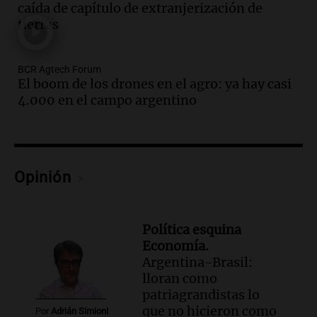
nuevo tema a Cadena 3 Rosario.
caída de capítulo de extranjerización de
tierras
Viva la Radio Rosario
Episodios
Audio.
Cierre del Paso Internacional
BCR Agtech Forum
Cristo Redentor por acumulación de
El boom de los drones en el agro: ya hay casi
nieve se extiende a 22 días
4.000 en el campo argentino
Panorama Federal
Episodios
Audio.
Estudiantes de Italia realizan
prácticas docentes en Córdoba para
Opinión
enriquecer su formación educativa
Panorama Federal
Episodios
Política esquina
Audio.
La Universidad de Milán y su
Economía.
colaboración con la municipalidad para
Argentina-Brasil:
la educación y parques
lloran como
Panorama Federal
patriagrandistas lo
Episodios
que no hicieron como
Por
Adrián Simioni
Audio.
El papamóvil de Juan Pablo II