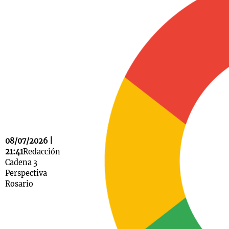
Notas
s
Notas
La Sole en
ial
Mundial 2026
Cadena 3
08/07/2026 |
21:41
Redacción
Cadena 3
Perspectiva
Rosario