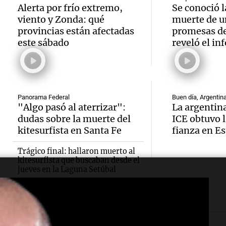
del de
todos 
Alerta por frío extremo,
Se conoció l
ideal:
viento y Zonda: qué
muerte de u
algo q
provincias están afectadas
promesas de
alimen
Una mañana
este sábado
reveló el in
Episodios
Audio.
Audio
convi
a los 2
Jorge
priori
lucha 
Panorama Federal
Buen día, Argentin
Una mañan
Una mañana
"Algo pasó al aterrizar":
La argentina
Episodios
Episodios
Audio.
tiempo
dudas sobre la muerte del
ICE obtuvo l
kitesurfista en Santa Fe
fianza en E
que la
necesi
Trágico final: hallaron muerto al
inflac
traspl
kitesurfista que buscaban desde el
jueves en la Laguna Setúbal
Audio.
nacion
poder 
Cumbr
julio s
vivien
rescat
menor
Una mañana