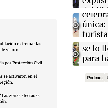
expus
una
Una mañana
para poder segu
Audio.
debili
Episodios
celebr
aboga
comun
única:
Pourra
del Go
turista
Audio.
"Tres
Una mañana
tradic
Episodios
población extremar las
Volunt
se lo l
de viento.
Toreo 
limpia
para h
Vinch
ida por
Protección Civil
.
Audio.
9.000
pregun
Una mañana
histori
del rí
nunca
s se activaron en el
Episodios
Podcast
región.
servil
y reti
regres
firmó 
hasta 
Una mañana
?
Las zonas afectadas
Episodios
tén
.
Messi 
de bas