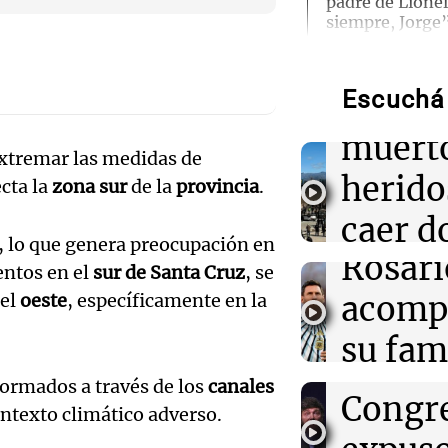
padre de Lione
Audio.
siempre, Jorge
Traged
14:17
Una mañana pa
Casabindo se p
Escuchá 
Mendo
celebración úni
y el tradiciona
Audio.
muerto
extremar las medidas de
llegará
herido
cta la
zona sur
de la
provincia
.
14:17
Deportes
San Lorenzo y 
noche 
caer d
enfrentan en un
Audio.
, lo que genera preocupación en
fútbol argenti
Rosari
desde 
entos en el
sur de Santa Cruz
, se
Propi
 el
oeste
, específicamente en la
14:09
acomp
Una mañana pa
puent
Una nutricionis
Privad
Audio.
del desayuno i
su fami
Una mañana
conviene priori
revés 
Episodios
Casabi
la mue
ormados a través de los
canales
Congr
14:08
Una mañana pa
ontexto climático adverso.
prepar
papá
A sus 25 años,
el tiempo: nece