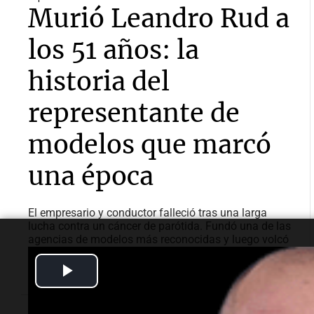
Murió Leandro Rud a
los 51 años: la
historia del
representante de
modelos que marcó
una época
El empresario y conductor falleció tras una larga
lucha contra un cáncer de parótida. Fundó una de las
agencias de modelos más reconocidas y luego volcó
su historia a la televisión.
Play
Video