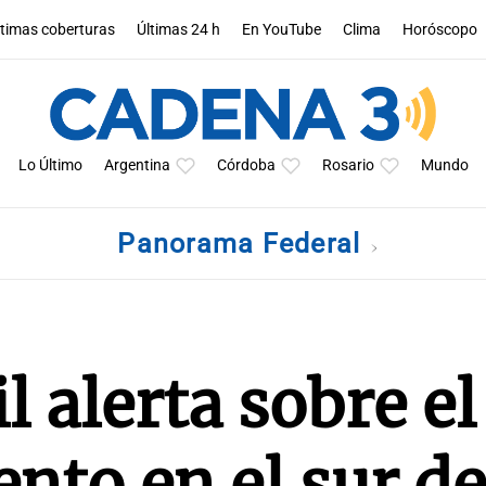
ltimas coberturas
Últimas 24 h
En YouTube
Clima
Horóscopo
Lo Último
Argentina
Córdoba
Rosario
Mundo
Panorama Federal
l alerta sobre el
ento en el sur de