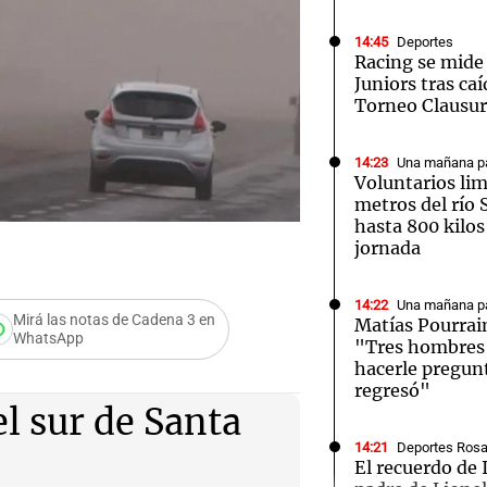
14:45
Deportes
Racing se mide
Juniors tras caí
Torneo Clausu
Notas
Notas
No
14:23
Una mañana pa
Voluntarios li
e en Cadena 3
El huracán de Arequito
Cadena 3 en
metros del río 
hasta 800 kilos
jornada
14:22
Una mañana pa
Mirá las notas de Cadena 3 en
Matías Pourrai
WhatsApp
"Tres hombres s
alerta sobre el
hacerle pregun
regresó"
l sur de Santa
14:21
Deportes Rosa
El recuerdo de 