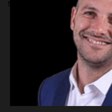
Sociedad
Sociedad
Barcelona y Real
Madrid despidieron
en sus redes sociales
a Jorge Messi
Ambos clubes europeos se expresaron públicamente
tras el fallecimiento del padre de Lionel Messi.