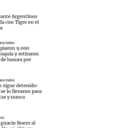
 ante Argentinos
da con Tigre en el
ra
Notas
tas
Notas
ra todos
Venezuela de
mpiaron 9.000
 Groenlandia
Comprometidos
Madur
Suquía y retiraron
 de basura por
ra todos
n sigue detenido:
e lo llevaron para
tas y nunca
rio
Ignacio Boero al