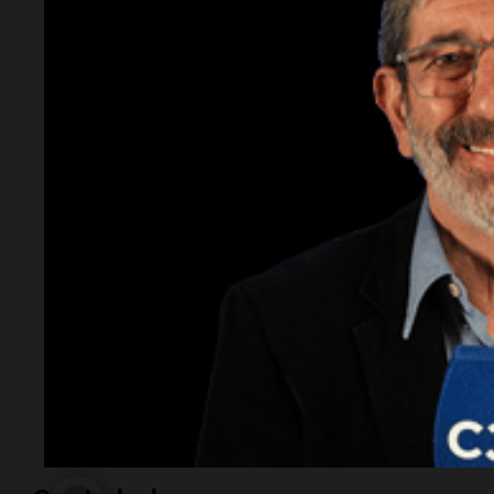
Gasparutti, el
docente
universitario
detenido por el
femicidio de su
esposa
Tiene 43 años y es un profesional de amplia
trayectoria académica e industrial en el sector
alimentario de Córdoba. Ocupaba un cargo directivo
en la Universidad Siglo 21 hasta su detención.