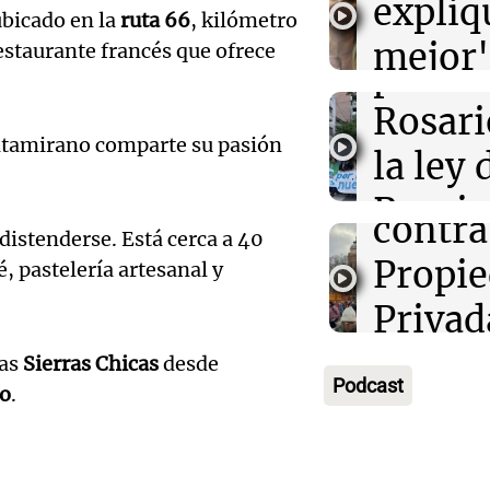
expliq
Luis Juez cuest
bicado en la
ruta 66
, kilómetro
en el 
próxi
por la Ley de Ti
mejor"
estaurante francés que ofrece
"Construyeron 
protes
Amamos Arg
mentiroso"
Audio.
la ley 
Episodios
Rosari
Manife
propi
tamirano comparte su pasión
la ley 
en Ros
privad
Propi
Audio.
contra 
Informados 
distenderse. Está cerca a 40
Privad
Episodios
Juez c
Propi
, pastelería artesanal y
Viva la Radi
la pol
Privad
Episodios
Audio.
por la
debati
las
Sierras Chicas
desde
Podcast
Boulail
ro
.
Tierra
Senad
prepar
"Cons
Viva la Radi
Episodios
Audio.