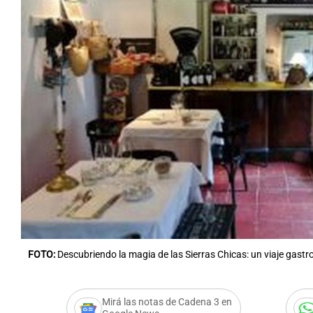
Notas
Notas
Editorial
Mundial 2026
La Sol
FOTO:
Descubriendo la magia de las Sierras Chicas: un viaje gast
Mirá las notas de Cadena 3 en