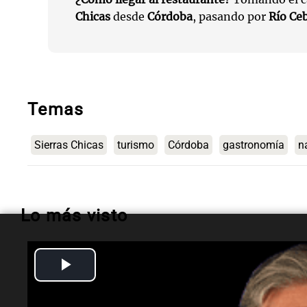
Chicas
desde
Córdoba
, pasando por
Río Ceb
Temas
Sierras Chicas
turismo
Córdoba
gastronomía
n
Lo más visto
Play
Sociedad
Quién es Gerardo
Video