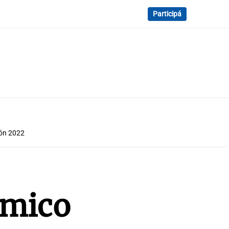
Participá
ión 2022
ómico