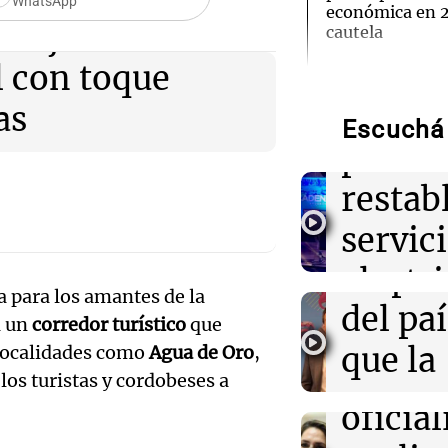
WhatsApp
económica en 
Audio.
viaje
cautela
sigue
l con toque
18:54
Mundo
Trump promulg
trabaj
as
migratorias par
Escuchá 
ciudadanía por
Audio.
para
turismo de par
una en
restab
18:51
Espectáculos
el 80%
servic
Jared Leto se a
Audio.
cinematográfic
empre
electr
de abuso sexua
Caroli
 para los amantes de la
del paí
tras fu
a un
corredor turístico
que
Losada
18:42
Informados al
Carolina Losada
que la
 localidades como
Agua de Oro
,
viento
oficialismo la 
que el
 los turistas y cordobeses a
sobre la ley de
econo
Panorama F
oficia
Episodios
Audio.
mejora
18:40
Informados al