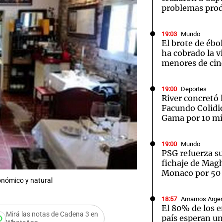
problemas pro
19:03
Mundo
El brote de ébo
ha cobrado la v
menores de cin
Notas
Notas
No
e en Cadena 3
El huracán de Arequito
Cadena 3 en
19:00
Deportes
River concretó 
Facundo Colidi
Gama por 10 mi
19:00
Mundo
PSG refuerza su
fichaje de Mag
Monaco por 50 
ronómico y natural
18:57
Amamos Argen
El 80% de los 
Mirá las notas de Cadena 3 en
país esperan u