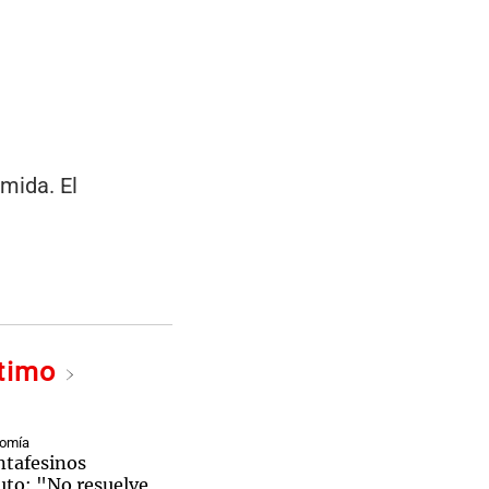
mida. El
ltimo
nomía
ntafesinos
uto: "No resuelve