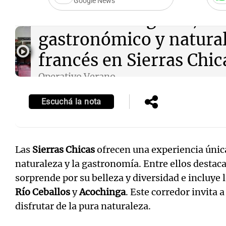
Google News
Audio.
La Torgnole, un 
gastronómico y natura
francés en Sierras Chic
Operativo Verano
Episodios
Escuchá la nota
Las
Sierras Chicas
ofrecen una experiencia única
naturaleza y la gastronomía. Entre ellos destac
sorprende por su belleza y diversidad e incluye
Río Ceballos
y
Acochinga
. Este corredor invita a
disfrutar de la pura naturaleza.