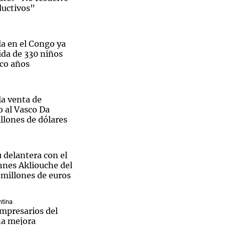
ductivos"
la en el Congo ya
ida de 330 niños
Notas
co años
tas
Notas
Venezuela de
 Groenlandia
Comprometidos
Madur
la venta de
o al Vasco Da
llones de dólares
 delantera con el
hnes Akliouche del
millones de euros
tina
empresarios del
na mejora