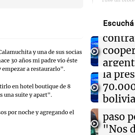
Audio.
"Tuve un brote
nada"
Unido
Escuchá 
15:55
advier
Política esqu
Tierras: ¿Y si 
la Patria prueb
Audio.
contra
Por
Adrián Simioni
viceg
cooper
 Calamuchita y una de sus socias
de Salt
15:53
Mundo
argent
ce 30 años mi padre vio éste
Audio.
Vicepresidente 
y empezar a restaurarlo".
corregir rumbo 
la pre
Huawe
económica y de
amiga 
70.00
Neuqu
irlo en hotel boutique de 8
León 
15:51
Sociedad
 una suite y apart".
bolivi
Panorama F
Candela Arizag
record
relación con 
Episodios
Audio.
provin
tras declarar en
esos por noche y agregando el
paso p
Fe, se
integr
"Nos d
15:50
El Mundo Hoy
Taiwán ensaya
provin
Panorama F