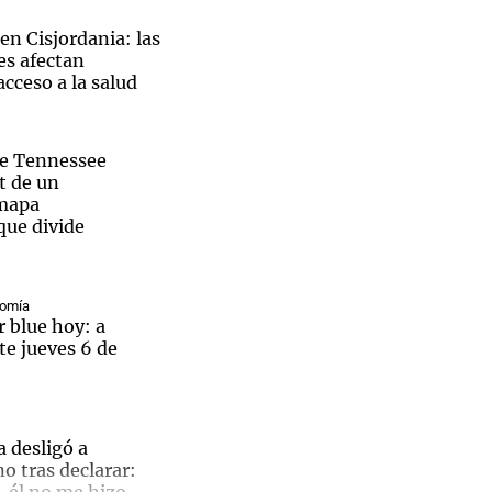
 en Cisjordania: las
íes afectan
cceso a la salud
Notas
tas
Notas
de Tennessee
Venezuela de
t de un
 Groenlandia
Comprometidos
Madur
 mapa
que divide
, un lugar para alojarse del siglo XIX en Calamuchita
nomía
r blue hoy: a
te jueves 6 de
 desligó a
 tras declarar: