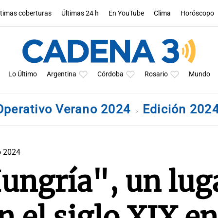
ltimas coberturas
Últimas 24 h
En YouTube
Clima
Horóscopo
Lo Último
Argentina
Córdoba
Rosario
Mundo
Operativo Verano 2024
Edición 202
o 2024
ungría", un lug
n el siglo XIX en