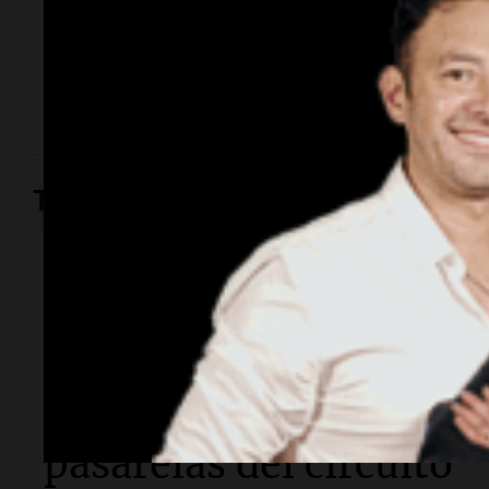
Tiene 43 años y es un profesional de amplia
trayectoria académica e industrial en el sector
alimentario de Córdoba. Ocupaba un cargo directivo
en la Universidad Siglo 21 hasta su detención.
Turismo
Turno Noche
Cataratas del Iguazú:
retiran pisos y
barandas de las
pasarelas del circuito