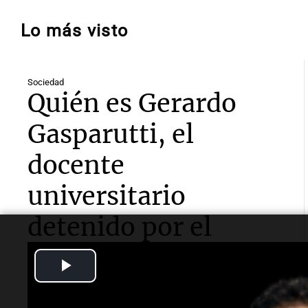
Lo más visto
Sociedad
Quién es Gerardo
Gasparutti, el
docente
universitario
detenido por el
femicidio de su
Play
esposa
Video