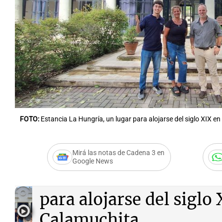
Notas
Notas
Editorial
Mundial 2026
La Sol
FOTO:
Estancia La Hungría, un lugar para alojarse del siglo XIX e
Mirá las notas de Cadena 3 en
Google News
Audio.
Estancia La Hun
para alojarse del siglo
Calamuchita