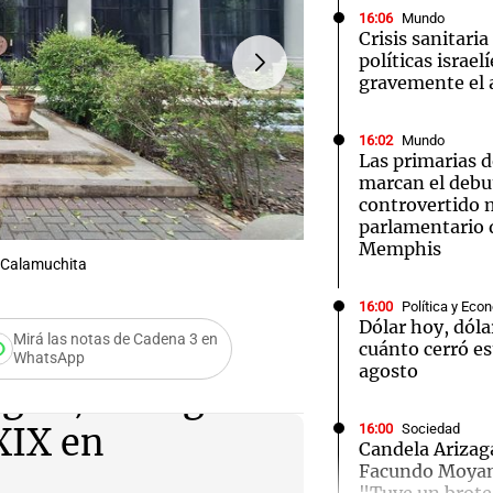
16:06
Mundo
Crisis sanitaria
políticas israel
gravemente el a
16:02
Mundo
Notas
Notas
No
Las primarias 
marcan el debu
e en Cadena 3
El huracán de Arequito
Cadena 3 en
controvertido
parlamentario 
Memphis
n Calamuchita
FOTO:
Estancia La Hungría
16:00
Política y Eco
Dólar hoy, dóla
Mirá las notas de Cadena 3 en
cuánto cerró es
WhatsApp
agosto
gría, un lugar
16:00
Sociedad
 XIX en
Candela Arizaga
Facundo Moyano