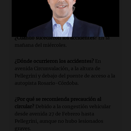
¿Quiénes estuvieron involucrados en los
accidentes?
Dos camiones, una motocicleta
y un Volkswagen Gol rojo.
¿Cuándo sucedieron los accidentes?
En la
mañana del miércoles.
¿Dónde ocurrieron los accidentes?
En
avenida Circunvalación, a la altura de
Pellegrini y debajo del puente de acceso a la
autopista Rosario-Córdoba.
¿Por qué se recomienda precaución al
circular?
Debido a la congestión vehicular
desde avenida 27 de Febrero hasta
Pellegrini, aunque no hubo lesionados
graves.