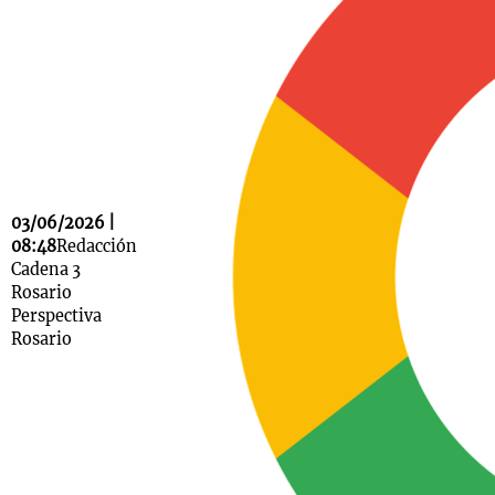
Notas
s
Notas
La Sole en
ial
Mundial 2026
Cadena 3
03/06/2026 |
08:48
Redacción
Cadena 3
Rosario
Perspectiva
Rosario