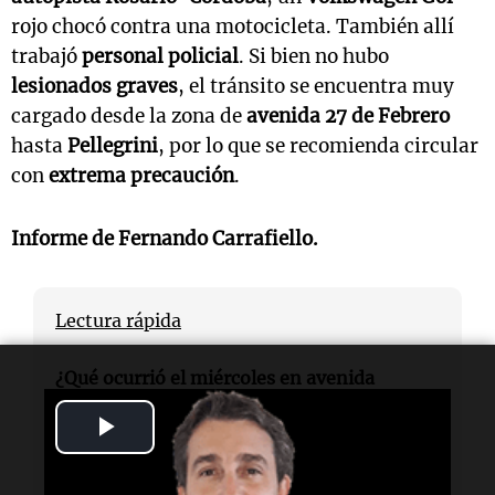
rojo chocó contra una motocicleta. También allí
trabajó
personal policial
. Si bien no hubo
lesionados graves
, el tránsito se encuentra muy
cargado desde la zona de
avenida 27 de Febrero
hasta
Pellegrini
, por lo que se recomienda circular
con
extrema precaución
.
Informe de Fernando Carrafiello.
Lectura rápida
¿Qué ocurrió el miércoles en avenida
Circunvalación?
Se registraron dos
Play
accidentes casi simultáneos que generaron
complicaciones de tránsito.
Video