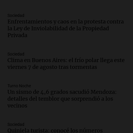
Audio.
Nicolás Marotta, el cordobés de
Recoleta: “Enfrentar a Boca, sea donde
sea, va a ser lindo”
Sociedad
Enfrentamientos y caos en la protesta contra
La Cadena del Gol
la Ley de Inviolabilidad de la Propiedad
Episodios
Privada
Audio.
Débora Blanca, psicóloga experta
en ludopatía: “Tener el casino en la
mano es muy peligroso”
Sociedad
La Argentina, hoy
Clima en Buenos Aires: el frío polar llega este
Episodios
viernes 7 de agosto tras tormentas
Audio.
Docentes italianos visitaron la
ciudad de Córdoba para interiorizarse
Turno Noche
sobre los parques educativos
Un sismo de 4,6 grados sacudió Mendoza:
Amamos Argentina
detalles del temblor que sorprendió a los
Episodios
vecinos
Audio.
Meteorólogo alertó que El Niño
traerá más lluvias y eventos extremos
durante la primavera
Sociedad
Informados al regreso
Quiniela turista: conocé los números