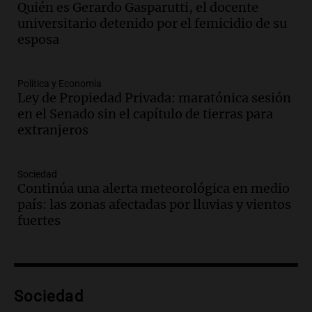
Quién es Gerardo Gasparutti, el docente
de recaudación en San Luis
universitario detenido por el femicidio de su
Panorama Federal
esposa
Episodios
Audio.
Medicina reproductiva, entre la
ayuda por problemas de fertilidad y la
Política y Economía
Ley de Propiedad Privada: maratónica sesión
ostentación de millonarios
en el Senado sin el capítulo de tierras para
Amamos Argentina
extranjeros
Episodios
Audio.
El juicio contra Oscar González
avanza con testimonios clave sobre el
Sociedad
accidente en Villa Dolores
Continúa una alerta meteorológica en medio
Panorama Federal
país: las zonas afectadas por lluvias y vientos
Episodios
fuertes
Audio.
El teatro Real da la bienvenida a
la temporada Rock Real con bandas
tributo todos los jueves
Panorama Federal
Sociedad
Episodios