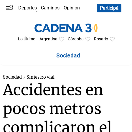
Deportes
Caminos
Opinión
Participá
Programas
Últimas coberturas
Últimas 24 h
En YouTube
Clima
Horóscopo
Lo Último
Argentina
Córdoba
Rosario
Sociedad
Sociedad
Siniestro vial
Accidentes en
pocos metros
complicaron el