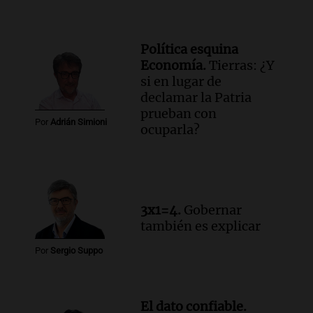
Viva la Radio Rosario
Episodios
Política esquina
Audio.
Manifestación en Rosario contra
Economía.
Tierras: ¿Y
la ley de Propiedad Privada debatida en
si en lugar de
el Senado.
declamar la Patria
Viva la Radio Rosario
prueban con
Episodios
Por
Adrián Simioni
ocuparla?
Audio.
Luis Juez cuestionó la polémica
por la Ley de Tierras: "Construyeron un
relato mentiroso"
Informados al regreso
Episodios
3x1=4.
Gobernar
también es explicar
Por
Sergio Suppo
El dato confiable.