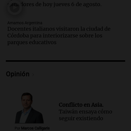
Episodios
ganadores de hoy jueves 6 de agosto.
Audio.
Córdoba sigue trabajando para
restablecer el servicio de electricidad
Amamos Argentina
tras fuertes vientos
Docentes italianos visitaron la ciudad de
Panorama Federal
Córdoba para interiorizarse sobre los
Episodios
parques educativos
Audio.
Según una encuesta, el 80% de
los empresarios del país cree que la
economía mejorará el próximo año
Amamos Argentina
Opinión
Episodios
Audio.
Carolina Losada: "Faltó que el
oficialismo la explique mejor" sobre la
ley de propiedad privada
Informados al regreso
Conflicto en Asia.
Episodios
Taiwán ensaya cómo
Audio.
Debate en el Senado y protesta
seguir existiendo
en Rosario contra la ley de Propiedad
Por
Marcos Calligaris
Privada.