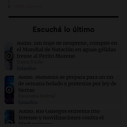
03:00
Deportes
Icardi en la mira del Rayo Vallecano: busca
casa en Madrid con la China Suárez
Escuchá lo último
03:00
Espectáculos
El Rayo Vallecano busca fichar a Icardi y la
Audio.
Sin traje de neoprene, compite en
China Suárez se muda a Madrid
el Mundial de Natación en aguas gélidas
frente al Perito Moreno
Turno Noche
02:04
Tecnología
Episodios
Descuentos de hasta $400 en entradas para
TechCrunch Disrupt 2026 hasta mañana
Audio.
Mendoza se prepara para un fin
de semana helado y protestas por ley de
tierras
02:03
Tecnología
Panorama Federal
Vogue World se trasladará a San Francisco: un
Episodios
guiño a la fusión entre tecnología y moda
Audio.
Río Gallegos enfrenta frío
intenso y movilizaciones contra el
kirchnerismo