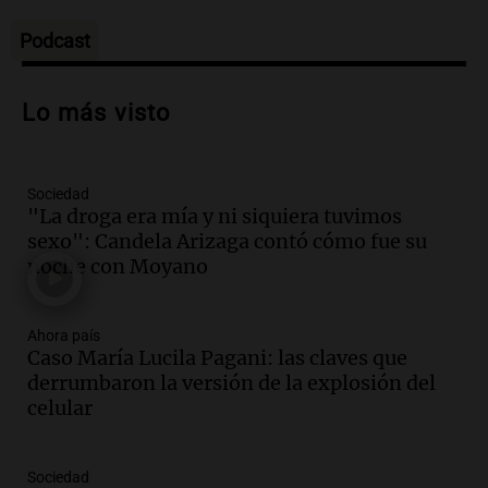
Panorama Federal
Episodios
Podcast
Audio.
Debate en el Senado sobre
propiedad privada y cuestionamientos a
Lo más visto
la soberanía digital en Argentina
Panorama Federal
Episodios
Sociedad
Audio.
Mendoza se prepara para un fin
"La droga era mía y ni siquiera tuvimos
de semana helado y ciudadanos
sexo": Candela Arizaga contó cómo fue su
marchan contra reforma de tierras
noche con Moyano
Panorama Federal
Episodios
Ahora país
Audio.
El "Mono" de Kapanga
Caso María Lucila Pagani: las claves que
adelantó su show en Rosario.
derrumbaron la versión de la explosión del
Viva la Radio Rosario
celular
Episodios
Audio.
Condenan a tres años de prisión
Sociedad
en suspenso a hombre por simular robo