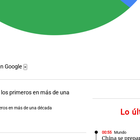
en Google
×
meros en más de una década
Lo ú
00:55
Mundo
China se prepar