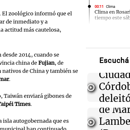
00:11
Clima
Clima en Rosari
 El zoológico informó que el
tiempo este sá
r de inmediato y a
Audio.
a actitud más cautelosa,
00:08
La Cadena del
Ensam
Independiente 
de local a Estu
Munici
Cuarto y escala
n desde 2014, cuando se
zona
Escuchá 
Músic
vincia china de
Fujian
, de
n nativos de China y también se
Audio.
00:05
Ciudad
Clima
Clima en CABA:
mar
.
tiempo este sá
de
Córdo
Califi
, Taiwán enviará gibones de
deleitó
00:00
Clima
Clima en Córdo
Taipéi Times
.
de Mar
oyente
tiempo este sá
Audio.
Lambe
radio 
a isla autogobernada que es
de Ros
l municipal han continuado,