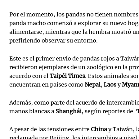
Por el momento, los pandas no tienen nombres.
panda macho comenzó a explorar su nuevo hoga
alimentarse, mientras que la hembra mostró un
prefiriendo observar su entorno.
Este es el primer envío de pandas rojos a Taiwá
recibieron ejemplares de un zoológico en la pro
acuerdo con el
Taipéi Times
. Estos animales so
encuentran en países como
Nepal
,
Laos
y
Myan
Además, como parte del acuerdo de intercambio
manos blancas a
Shanghái
, según reportes del
A pesar de las tensiones entre
China
y Taiwán, l
reclamada por Beijing, los intercambios a nive