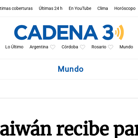
ltimas coberturas
Últimas 24 h
En YouTube
Clima
Horóscopo
Lo Último
Argentina
Córdoba
Rosario
Mundo
Mundo
Taiwán recibe p