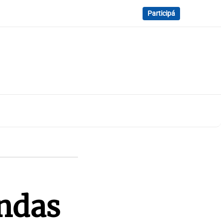
Participá
andas