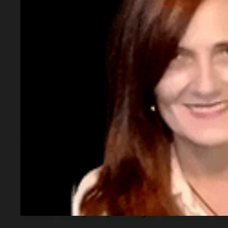
¿Dónde se encuentran los pandas?
Los pandas están en el Zoológico de Taipé
cuarentena.
¿Por qué es significativo?
Es el primer intercambio de pandas rojos 
pesar de las tensiones políticas.
Temas
Taiwán
zoológico
pandas rojos
intercambio
Ch