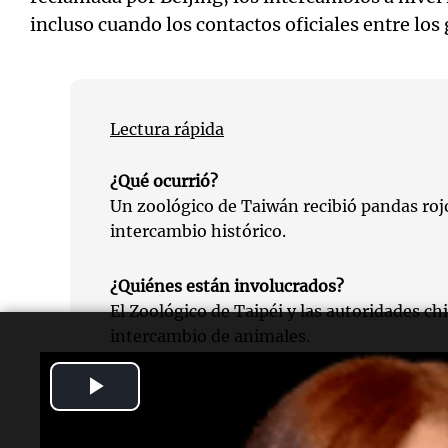
incluso cuando los contactos oficiales entre lo
Lectura rápida
¿Qué ocurrió?
Un zoológico de Taiwán recibió pandas roj
intercambio histórico.
¿Quiénes están involucrados?
El Zoológico de Taipéi y las autoridades c
intercambio de animales.
Play
¿Cuándo se realizó el intercambio?
El intercambio tuvo lugar el sábado, 6 de j
Video