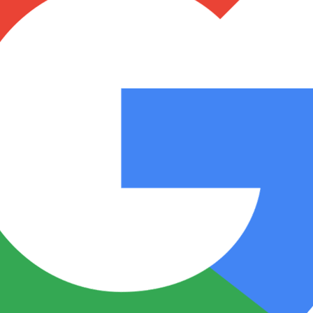
Notas
Notas
No
e en Cadena 3
El huracán de Arequito
Cadena 3 en