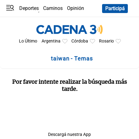
Deportes
Caminos
Opinión
Participá
Programas
Últimas coberturas
Últimas 24 h
En YouTube
Clima
Horóscopo
Lo Último
Argentina
Córdoba
Rosario
taiwan - Temas
Por favor intente realizar la búsqueda más
tarde.
Descargá nuestra App