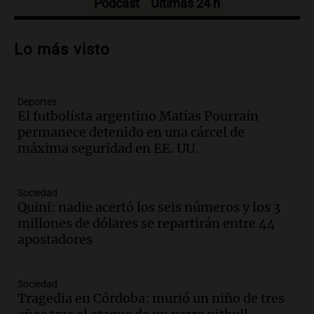
Podcast
Últimas 24 h
Audio.
Patricia Palmer y Mario Pasik
hablaron de su obra en Cadena 3
Lo más visto
Amamos los Domingos
Episodios
Deportes
Audio.
Córdoba espera a León XIV con el
El futbolista argentino Matías Pourrain
recuerdo del paso de Juan Pablo II: "Te
permanece detenido en una cárcel de
traspasaba con la mirada"
máxima seguridad en EE. UU.
Amamos los Domingos
Episodios
Audio.
El observatorio de Bosque Alegre,
Sociedad
un imperdible cordobés para los
Quini: nadie acertó los seis números y los 3
amantes de la astronomía
millones de dólares se repartirán entre 44
Amamos los Domingos
apostadores
Episodios
Audio.
“No entendíamos qué cantaban”:
Sociedad
la historia del club de Irlanda
Tragedia en Córdoba: murió un niño de tres
revolucionado por hinchas argentinos