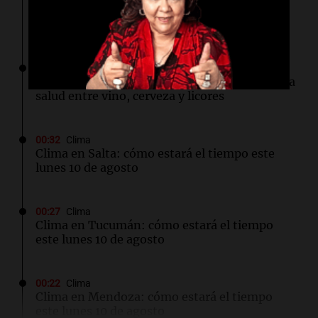
King's Cross: De barrio marginal a centro
neurálgico de la inteligencia artificial
01:31
Ciencia
Estudio revela diferencias sorprendentes en la
salud entre vino, cerveza y licores
00:32
Clima
Clima en Salta: cómo estará el tiempo este
lunes 10 de agosto
00:27
Clima
Clima en Tucumán: cómo estará el tiempo
este lunes 10 de agosto
00:22
Clima
Clima en Mendoza: cómo estará el tiempo
este lunes 10 de agosto