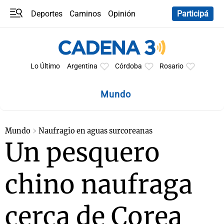
Deportes
Caminos
Opinión
Participá
Programas
Últimas coberturas
Últimas 24 h
En YouTube
Clima
Horóscopo
Lo Último
Argentina
Córdoba
Rosario
Mundo
Mundo
Naufragio en aguas surcoreanas
Un pesquero
chino naufraga
cerca de Corea