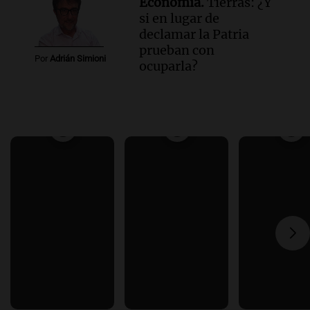
Economía.
Tierras: ¿Y
si en lugar de
declamar la Patria
prueban con
Por
Adrián Simioni
ocuparla?