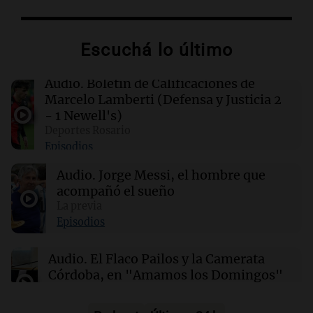
00:16
Clima
Escuchá lo último
Clima en Santa Fe: cómo estará el tiempo este
lunes 10 de agosto
Audio.
Boletín de Calificaciones de
Marcelo Lamberti (Defensa y Justicia 2
00:12
Mundo
- 1 Newell's)
Colombia confirma la muerte de un cabecilla
Deportes Rosario
de las disidencias de las FARC en operativo
Episodios
militar
Audio.
Jorge Messi, el hombre que
acompañó el sueño
00:11
Clima
Clima en Rosario: cómo estará el tiempo este
La previa
lunes 10 de agosto
Episodios
Audio.
El Flaco Pailos y la Camerata
Córdoba, en "Amamos los Domingos"
Amamos los Domingos
Episodios