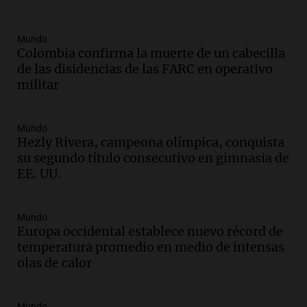
Aires desde agosto
Panorama Federal
Mundo
Episodios
Colombia confirma la muerte de un cabecilla
Audio.
Kicillof critica la desregulación
de las disidencias de las FARC en operativo
financiera y el aumento de la morosidad
militar
en Buenos Aires
Panorama Federal
Episodios
Mundo
Hezly Rivera, campeona olímpica, conquista
Audio.
La UNT evalúa apelación ante la
su segundo título consecutivo en gimnasia de
Corte Suprema tras fallo que aparta a
EE. UU.
Pagani como rector
Panorama Federal
Episodios
Mundo
Audio.
El cardenal Ángel Rossi advirtió
Europa occidental establece nuevo récord de
que la justicia social viene siendo
temperatura promedio en medio de intensas
“despreciada y burlada”
olas de calor
Santa Misa
Episodios
Mundo