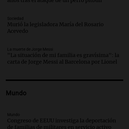
años tras el ataque de un perro pitbull
Amamos los Domingos
Episodios
Audio.
Crisis diplomática: el embajador
Sociedad
Murió la legisladora María del Rosario
argentino regresa al país tras conflicto
Acevedo
con Brasil
Panorama Federal
Episodios
La muerte de Jorge Messi
Audio.
Bomberos asisten a senderista
"La situación de mi familia es gravísima": la
con fractura de tobillo en refugio Doña
carta de Jorge Messi al Barcelona por Lionel
Rosa
Panorama Federal
Episodios
Audio.
Amaycha del Valle avanza en
Mundo
investigación internacional sobre asma
con nueva tecnología médica
Panorama Federal
Episodios
Mundo
Congreso de EEUU investiga la deportación
Audio.
Suspenden descuento en SUBE y
de familias de militares en servicio activo
aumentan tarifas del SUBTE en Buenos