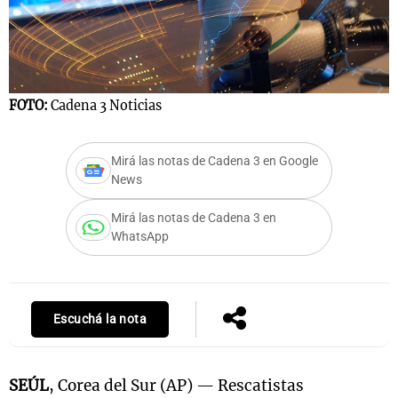
Notas
s
Notas
FOTO:
Cadena 3 Noticias
La Sole en
ial
Mundial 2026
Cadena 3
Mirá las notas de Cadena 3 en Google
News
Mirá las notas de Cadena 3 en
WhatsApp
Escuchá la nota
SEÚL
, Corea del Sur (AP) — Rescatistas