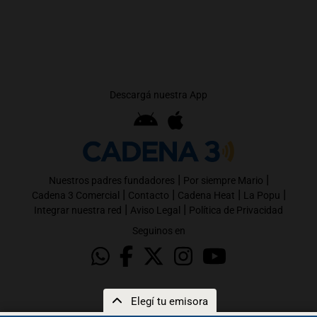
Descargá nuestra App
|
|
Nuestros padres fundadores
Por siempre Mario
|
|
|
|
Cadena 3 Comercial
Contacto
Cadena Heat
La Popu
|
|
Integrar nuestra red
Aviso Legal
Política de Privacidad
Seguinos en
Elegí tu emisora