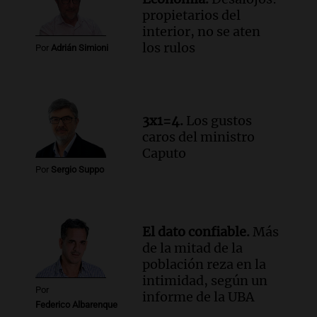
Episodios
propietarios del
Audio.
La lección del Titanic y la
interior, no se aten
humildad en tiempos de tormenta
los rulos
Por
Adrián Simioni
según San Ignacio de Loyola
Panorama Federal
Episodios
Audio.
Tormentas y filtraciones: "El
3x1=4.
Los gustos
agua entra por donde menos
caros del ministro
imaginamos"
Caputo
Una Mañana para todos Rosario
Por
Sergio Suppo
Episodios
El dato confiable.
Más
de la mitad de la
población reza en la
intimidad, según un
Por
informe de la UBA
Federico Albarenque