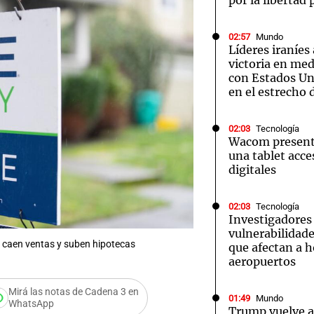
por la libertad 
02:57
Mundo
Líderes iraníes
victoria en med
con Estados Uni
en el estrecho
02:03
Tecnología
Wacom presenta
una tablet acces
digitales
02:03
Tecnología
Investigadores
vulnerabilidade
s caen ventas y suben hipotecas
que afectan a h
aeropuertos
Mirá las notas de Cadena 3 en
01:49
Mundo
WhatsApp
Audio.
Trump vuelve a 