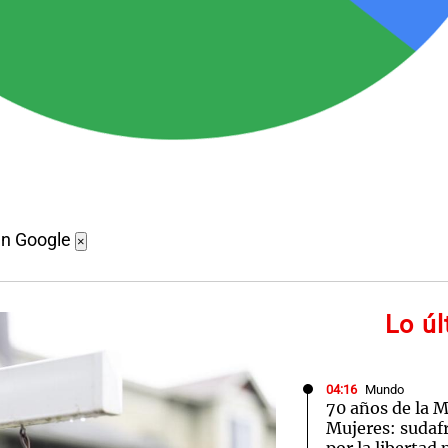
en Google
×
Lo ú
04:16
Mundo
70 años de la M
Mujeres: sudaf