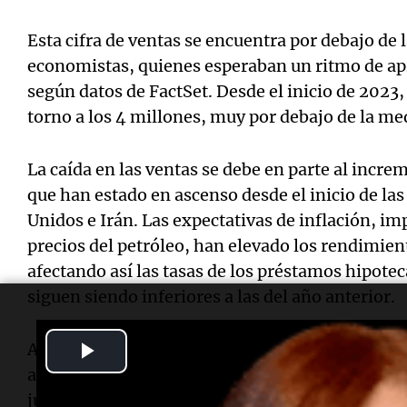
Esta cifra de ventas se encuentra por debajo de 
economistas, quienes esperaban un ritmo de a
según datos de FactSet. Desde el inicio de 2023
torno a los 4 millones, muy por debajo de la med
La caída en las ventas se debe en parte al increm
que han estado en ascenso desde el inicio de la
Unidos e Irán. Las expectativas de inflación, i
precios del petróleo, han elevado los rendimient
afectando así las tasas de los préstamos hipotec
siguen siendo inferiores a las del año anterior.
Play
A pesar de la baja en las ventas, los precios de 
ascenso a nivel nacional. El precio medio de ve
Video
junio en comparación con el año pasado, alcan