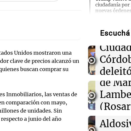
ciudadanía por
Ensam
nuevas órdenes
Munici
01:31
Ciencia
Descubren vida
Escuchá 
Músic
cuerpo de Ötzi,
hielo de 5.300 
Audio.
Ciudad
stados Unidos mostraron una
de
Córdo
00:55
Mundo
dor clave de precios alcanzó un
China se prepar
Califi
deleitó
e quienes buscan comprar su
Dolphin; cierra
actividades turí
de Mar
oyente
provincias
Audio.
Lambe
radio 
s Inmobiliarios, las ventas de
de Ros
00:32
Clima
Clima en Salta:
 en comparación con mayo,
(Rosar
tango
tiempo este sá
Centra
illones de unidades. Sin
Central
Amamos Arg
respecto a junio del año
Audio.
Aldosi
Episodios
00:27
Clima
Aldosi
Clima en Tucu