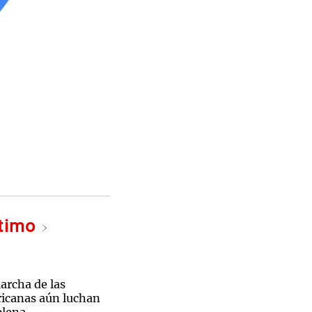
ltimo
archa de las
ricanas aún luchan