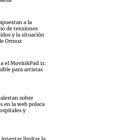
plena
 apuestan a la
io de tensiones
dos y la situación
 de Ormuz
 el MovinkPad 11:
ible para artistas
 alertan sobre
s en la web polaca
ospitales y
El
intentar limitar la