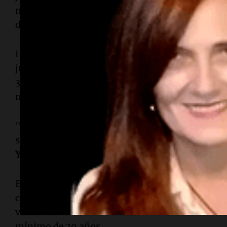
marcando un récord en datos que datan de 1999
durante 36 meses consecutivos.
Los compradores primerizos representaron el 3
junio, una ligera disminución respecto al 35% 
30% del año anterior. Históricamente, este gru
mercado de viviendas.
"La falta de poder adquisitivo es un desafío sig
ser propietarios, y es por ello que necesitamo
Yun
, economista jefe de la asociación.
El mercado de la vivienda ha estado en un est
comenzaron a subir las tasas hipotecarias tras 
ventas de viviendas existentes se mantuvieron e
mínimo de 30 años.