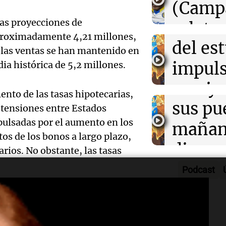
desarr
(Camp
el tiempo este 
Deportes Ro
Audio.
las proyecciones de
urbano
relato
Episodios
proximadamente 4,21 millones,
exposi
del es
Greco
, las ventas se han mantenido en
la rura
impuls
ia histórica de 5,2 millones.
Deportes Ro
Episodios
Audio.
Bulaya
crecim
ento de las tasas hipotecarias,
María 
sus pu
Villa 
s tensiones entre Estados
mpulsadas por el aumento en los
nuevo
mañan
Panorama F
os de los bonos a largo plazo,
Episodios
edifici
divers
arios. No obstante, las tasas
Audio.
proyec
activi
Podcast
Rosari
casa d
sorpre
Centra
la vivienda continuaron su
estudi
Panorama F
nta se incrementó un 1,8% en
Aldosi
Episodios
zando los 440.600 dólares,