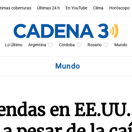
ltimas coberturas
Últimas 24 h
En YouTube
Clima
Horóscopo
Lo Último
Argentina
Córdoba
Rosario
Mundo
Mundo
iendas en EE.UU.
a pesar de la ca