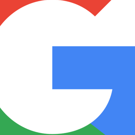
Notas
Notas
No
e en Cadena 3
El huracán de Arequito
Cadena 3 en