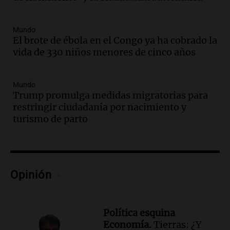
Episodios
Audio.
Polémica en el fútbol argentino:
árbitros bajo la lupa tras fallos
Mundo
controvertidos
El brote de ébola en el Congo ya ha cobrado la
Panorama Federal
vida de 330 niños menores de cinco años
Episodios
Audio.
El kirchnerismo no logra apoyo
Mundo
para modificar proyecto de propiedad
Trump promulga medidas migratorias para
privada en el Senado Nacional
restringir ciudadanía por nacimiento y
Panorama Federal
turismo de parto
Episodios
Audio.
Estados Unidos advierte sobre
contrato entre cooperativa argentina y
Huawei en Neuquén
Opinión
Panorama Federal
Episodios
Audio.
El vicegobernador de Salta resalta
la presencia de 70.000 bolivianos en la
Política esquina
provincia y su integración
Economía.
Tierras: ¿Y