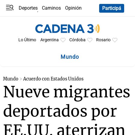
Deportes
Caminos
Opinión
Participá
Programas
Últimas coberturas
Últimas 24 h
En YouTube
Clima
Horóscopo
Lo Último
Argentina
Córdoba
Rosario
Mundo
Mundo
Acuerdo con Estados Unidos
Nueve migrantes
deportados por
EE.UU. aterrizan