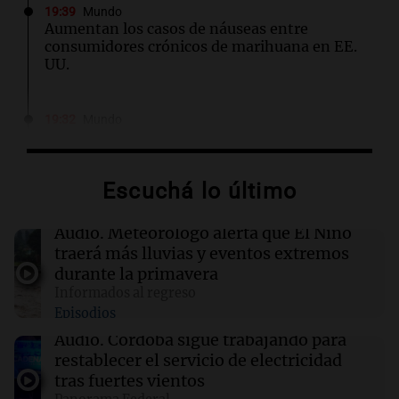
19:39
Mundo
Aumentan los casos de náuseas entre
consumidores crónicos de marihuana en EE.
UU.
19:32
Mundo
Javier Milei y Daniel Noboa firman acuerdos
en histórica visita a Ecuador
Escuchá lo último
19:29
Mundo
Trump firma órdenes para limitar el 'turismo
Audio.
Meteorólogo alerta que El Niño
de nacimiento' y la ciudadanía automática
traerá más lluvias y eventos extremos
durante la primavera
Informados al regreso
19:11
Sociedad
Episodios
La joven Candela Arizaga testifica sobre su
relación con Facundo Moyano en medio de
Audio.
Córdoba sigue trabajando para
acusaciones
restablecer el servicio de electricidad
tras fuertes vientos