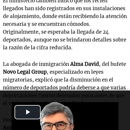
El ministerio también indicó que los recién
llegados han sido registrados en sus instalaciones
de alojamiento, donde están recibiendo la atención
necesaria y se encuentran cómodos.
Originalmente, se esperaba la llegada de 24
deportados, aunque no se brindaron detalles sobre
la razón de la cifra reducida.
La abogada de inmigración
Alma David
, del bufete
Novo Legal Group
, especializado en leyes
migratorias, explicó que la disminución en el
número de deportados podría deberse a que varias
deportaciones fueron detenidas poco antes de que
el vuelo partiera de Estados Unidos.
Play
Documentos judiciales a los que tuvo acceso la
Video
Associated Press
revelan que un juez federal