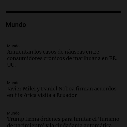
estudiantes y proyecta duplicar el
programa de movilidad sustentable
Viva la Radio
Mundo
Episodios
Audio.
Expertos advierten sobre posible
nevada en Mendoza este fin de semana
tras condiciones invernales
Mundo
Aumentan los casos de náuseas entre
Panorama Federal
consumidores crónicos de marihuana en EE.
Episodios
UU.
Audio.
Padres presentes, pero
distraídos: ¿Qué pasa con un niño
cuando el padre mira mucho el teléfono?
Mundo
Educar entre todos
Javier Milei y Daniel Noboa firman acuerdos
Episodios
en histórica visita a Ecuador
Audio.
Presentan el innovador Parque
Tecnológico en Villa María con dos
Mundo
edificios icónicos
Trump firma órdenes para limitar el 'turismo
Panorama Federal
de nacimiento' y la ciudadanía automática