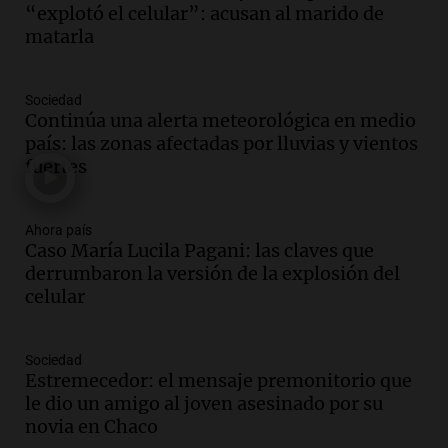
el Senado.
“explotó el celular”: acusan al marido de
Viva la Radio Rosario
matarla
Episodios
Audio.
Luis Juez cuestionó la polémica
Sociedad
por la Ley de Tierras: "Construyeron un
Continúa una alerta meteorológica en medio
relato mentiroso"
país: las zonas afectadas por lluvias y vientos
Informados al regreso
fuertes
Episodios
Audio.
La Boulaille se prepara para su
gran expo, con concurso de panificados
Ahora país
Caso María Lucila Pagani: las claves que
y actividades destacadas
derrumbaron la versión de la explosión del
Panorama Federal
celular
Episodios
Audio.
Detienen en Salta a abogado que
violó libertad condicional al ir al
Sociedad
Mundial de Atlanta
Estremecedor: el mensaje premonitorio que
Panorama Federal
le dio un amigo al joven asesinado por su
Episodios
novia en Chaco
Audio.
La UNC entregó más bicicletas a