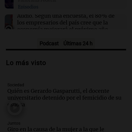
Panorama Federal
19:09
Sociedad
Episodios
Finalizan las lluvias en el AMBA: frío extremo
y mínimas de hasta 1 grado se esperan
Audio.
Según una encuesta, el 80% de
los empresarios del país cree que la
economía mejorará el próximo año
Amamos Argentina
Episodios
Podcast
Últimas 24 h
Audio.
Carolina Losada: "Faltó que el
oficialismo la explique mejor" sobre la
Lo más visto
ley de propiedad privada
Informados al regreso
Episodios
Sociedad
Audio.
Debate en el Senado y protesta
Quién es Gerardo Gasparutti, el docente
en Rosario contra la ley de Propiedad
universitario detenido por el femicidio de su
Privada.
esposa
Viva la Radio Rosario
Episodios
Audio.
Manifestación en Rosario contra
Juntos
la ley de Propiedad Privada debatida en
Giro en la causa de la mujer a la que le