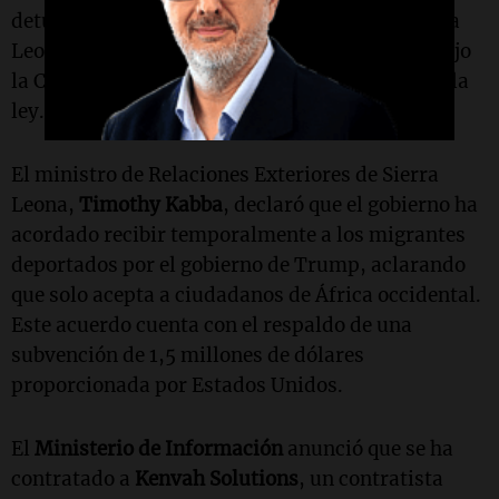
detuvo la deportación de una mujer hacia Sierra
Leona tras no permitirle solicitar protección bajo
la Convención contra la Tortura, como lo exige la
ley.
El ministro de Relaciones Exteriores de Sierra
Leona,
Timothy Kabba
, declaró que el gobierno ha
acordado recibir temporalmente a los migrantes
deportados por el gobierno de Trump, aclarando
que solo acepta a ciudadanos de África occidental.
Este acuerdo cuenta con el respaldo de una
subvención de 1,5 millones de dólares
proporcionada por Estados Unidos.
El
Ministerio de Información
anunció que se ha
contratado a
Kenvah Solutions
, un contratista