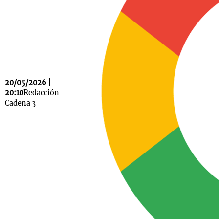
Notas
s
Notas
La Sole en
ial
Mundial 2026
Cadena 3
20/05/2026 |
20:10
Redacción
Cadena 3