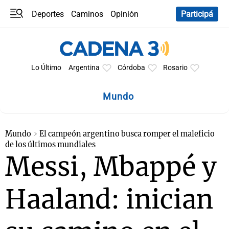
Deportes
Caminos
Opinión
Participá
Programas
Últimas coberturas
Últimas 24 h
En YouTube
Clima
Horóscopo
Lo Último
Argentina
Córdoba
Rosario
Mundo
Mundo
El campeón argentino busca romper el maleficio
de los últimos mundiales
Messi, Mbappé y
Haaland: inician