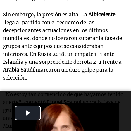
Sin embargo, la presión es alta. La
Albiceleste
llega al partido con el recuerdo de las
decepcionantes actuaciones en los últimos
mundiales, donde no lograron superar la fase de
grupos ante equipos que se consideraban
inferiores. En Rusia 2018, un empate 1-1 ante
Islandia
y una sorprendente derrota 2-1 frente a
Arabia Saudí
marcaron un duro golpe para la
selección.
"No estoy tan convencido de que hayamos tenido
suerte", comentó
Lionel Scaloni
sobre la fase de
grupos, subrayando la dificultad del encuentro
Play
ante Argelia, un rival que regresa a la Copa del
Video
Mundo tras una ausencia desde 2014. En esa