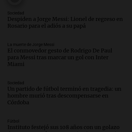
Una mañana para todos
Episodios
Sociedad
Audio.
Messi llegará esta noche a
Despiden a Jorge Messi: Lionel de regreso en
Rosario para acompañar a su familia
Rosario para el adiós a su papá
tras la muerte de su papá
Una mañana para todos
La muerte de Jorge Messi
Episodios
El conmovedor gesto de Rodrigo De Paul
Audio.
Ley de Propiedad Privada: el revés
para Messi tras marcar un gol con Inter
en el Congreso expuso una debilidad
Miami
comunicacional del Gobierno
Una mañana para todos
Episodios
Sociedad
Un partido de fútbol terminó en tragedia: un
Audio.
Casabindo se prepara para una
hombre murió tras descompensarse en
celebración única: 30.000 turistas y el
Córdoba
tradicional Toreo de la Vincha
Una mañana para todos
Episodios
Fútbol
Audio.
Borges, abogada de Pourrain:
Instituto festejó sus 108 años con un golazo
"Tres hombres se lo llevaron para