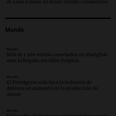
de Luna y sumó su tercer triunfo consecutivo
hacerle preguntas y nunca regresó"
Una mañana para todos
Episodios
Audio.
Voluntarios limpiaron 9.000
Mundo
metros del río Suquía y retiraron hasta
800 kilos de basura por jornada
Una mañana para todos
Episodios
Mundo
Más de 1.300 vuelos cancelados en Shanghái
Audio.
La historia de la servilleta que
ante la llegada del tifón Dolphin
firmó Jorge Messi para el primer
contrato de Leo con Barcelona
Una mañana para todos
Mundo
Episodios
El Pentágono solicita a la industria de
defensa un aumento en la producción de
Audio.
Joan Gaspart: "Sin Jorge, no sé si
armas
Messi hubiera llegado adonde llegó"
Una mañana para todos
Episodios
Mundo
El lago Mead alcanza su nivel más bajo en 90