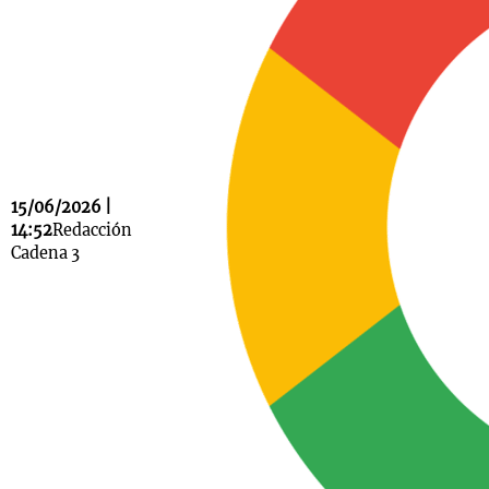
Notas
s
Notas
La Sole en
ial
Mundial 2026
Cadena 3
15/06/2026 |
14:52
Redacción
Cadena 3