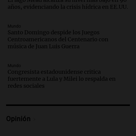
Audio.
El orgullo y el sueño argentino de
años, evidenciando la crisis hídrica en EE.UU.
Jorge Messi en una entrevista con Rony
Vargas en 2007
Una mañana para todos
Mundo
Episodios
Santo Domingo despide los Juegos
Audio.
El abuelo de Agostina Vega, tras
Centroamericanos del Centenario con
las nuevas detenciones: "En esa casa
música de Juan Luis Guerra
todos tenían algo que ver"
Una mañana para todos
Mundo
Episodios
Congresista estadounidense critica
Audio.
Una nutricionista derribó el mito
fuertemente a Lula y Milei lo respalda en
del desayuno ideal: qué alimentos
redes sociales
conviene priorizar
Una mañana para todos
Episodios
Audio.
Murió Jorge Messi
Opinión
Una mañana para todos
Episodios