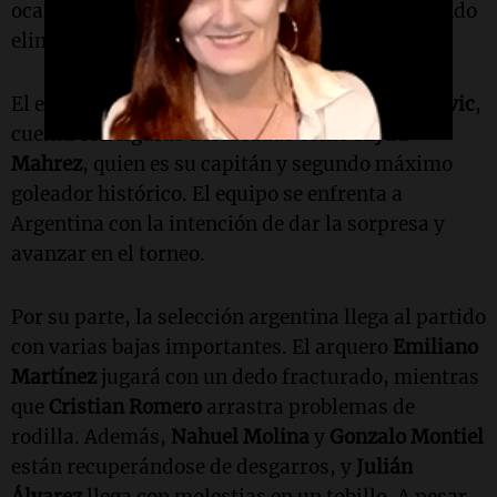
ocasión, Argelia alcanzó la segunda ronda, siendo
eliminada por Alemania en tiempo extra.
El equipo argelino, dirigido por
Vladimir Petkovic
,
cuenta con figuras destacadas como
Riyad
Mahrez
, quien es su capitán y segundo máximo
goleador histórico. El equipo se enfrenta a
Argentina con la intención de dar la sorpresa y
avanzar en el torneo.
Por su parte, la selección argentina llega al partido
con varias bajas importantes. El arquero
Emiliano
Martínez
jugará con un dedo fracturado, mientras
que
Cristian Romero
arrastra problemas de
rodilla. Además,
Nahuel Molina
y
Gonzalo Montiel
están recuperándose de desgarros, y
Julián
Álvarez
llega con molestias en un tobillo. A pesar