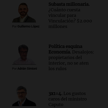
Subasta millonaria.
Audio.
Mateo, a los 25 años, lucha
¿Cuánto cuesta
contra el tiempo: necesita un trasplante
vincular para
para poder seguir viviend
Vinculación? $2.000
Una mañana para todos
millones
Por
Guillermo López
Episodios
Audio.
Estiman que la inflación nacional
de julio será menor al 2,9% registrado
Política esquina
en CABA
Economía.
Desalojos:
Una mañana para todos
propietarios del
Episodios
interior, no se aten
Audio.
Altas Cumbres: rescataron a una
los rulos
Por
Adrián Simioni
cabra que llevaba ocho días atrapada en
un precipicio
Una mañana para todos
Episodios
3x1=4.
Los gustos
Audio.
Chile planteó mejorar la
caros del ministro
conectividad fronteriza, aérea y digital
Caputo
con Jujuy