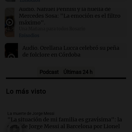
Episodios
este domingo 9 de agosto
Audio.
Nahuel Pennisi y la huella de
Mercedes Sosa: "La emoción es el filtro
00:16
Clima
máximo".
Clima en Santa Fe: cómo estará el tiempo este
Una Mañana para todos Rosario
domingo 9 de agosto
Episodios
Audio.
Orellana Lucca celebró su peña
de folclore en Córdoba
Tarde y Media
Episodios
Podcast
Últimas 24 h
Audio.
Trágico accidente en Mendoza:
un muerto y varios heridos tras caída de
Lo más visto
vehículos desde un puente
Panorama Federal
Episodios
La muerte de Jorge Messi
Audio.
Tragedia en Mendoza: un muerto
"La situación de mi familia es gravísima": la
y cinco heridos tras caer dos autos desde
carta de Jorge Messi al Barcelona por Lionel
un puente