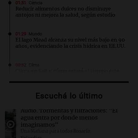
01:31
Ciencia
Reducir alimentos dulces no disminuye
antojos ni mejora la salud, según estudio
01:29
Mundo
El lago Mead alcanza su nivel más bajo en 90
años, evidenciando la crisis hídrica en EE.UU.
00:32
Clima
Clima en Salta: cómo estará el tiempo este
domingo 9 de agosto
Escuchá lo último
00:26
Clima
Clima en Tucumán: cómo estará el tiempo
este domingo 9 de agosto
Audio.
Tormentas y filtraciones: "El
agua entra por donde menos
imaginamos"
00:21
Clima
Una Mañana para todos Rosario
Clima en Mendoza: cómo estará el tiempo