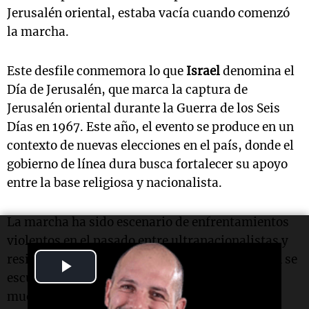
Jerusalén oriental, estaba vacía cuando comenzó
la marcha.
Este desfile conmemora lo que
Israel
denomina el
Día de Jerusalén, que marca la captura de
Jerusalén oriental durante la Guerra de los Seis
Días en 1967. Este año, el evento se produce en un
contexto de nuevas elecciones en el país, donde el
gobierno de línea dura busca fortalecer su apoyo
entre la base religiosa y nacionalista.
La marcha ha sido escenario de enfrentamientos
violentos en el pasado entre ultranacionalistas y
residentes palestinos. En esta ocasión, también se
Play
escuchó a la multitud gritar "Mahoma está
Video
muerto", refiriéndose al profeta musulmán.