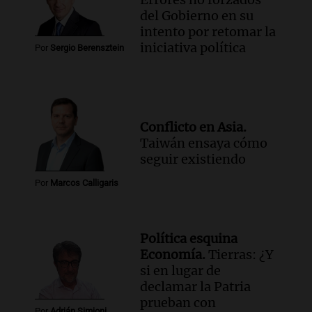
del Gobierno en su
intento por retomar la
iniciativa política
Por
Sergio Berensztein
Conflicto en Asia.
Taiwán ensaya cómo
seguir existiendo
Por
Marcos Calligaris
Política esquina
Economía.
Tierras: ¿Y
si en lugar de
declamar la Patria
prueban con
Por
Adrián Simioni