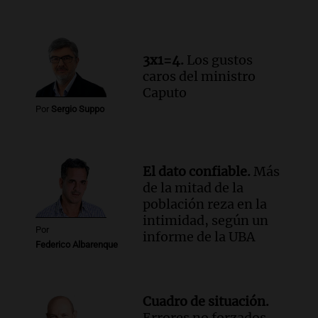
esperaba cobrar su jubilación en un
banco de San Luis
Panorama Federal
3x1=4.
Los gustos
Episodios
caros del ministro
Caputo
Por
Sergio Suppo
El dato confiable.
Más
de la mitad de la
población reza en la
intimidad, según un
Por
informe de la UBA
Federico Albarenque
Cuadro de situación.
Errores no forzados