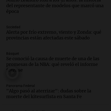
"Tres hombres se lo llevaron para
del representante de modelos que marcó una
hacerle preguntas y nunca regresó"
época
Una mañana para todos
Episodios
Audio.
Voluntarios limpiaron 9.000
Sociedad
metros del río Suquía y retiraron hasta
Alerta por frío extremo, viento y Zonda: qué
800 kilos de basura por jornada
provincias están afectadas este sábado
Una mañana para todos
Episodios
Básquet
Audio.
La historia de la servilleta que
Se conoció la causa de muerte de una de las
firmó Jorge Messi para el primer
promesas de la NBA: qué reveló el informe
contrato de Leo con Barcelona
forense
Una mañana para todos
Episodios
Panorama Federal
Audio.
Joan Gaspart: "Sin Jorge, no sé si
"Algo pasó al aterrizar": dudas sobre la
Messi hubiera llegado adonde llegó"
muerte del kitesurfista en Santa Fe
Una mañana para todos
Episodios