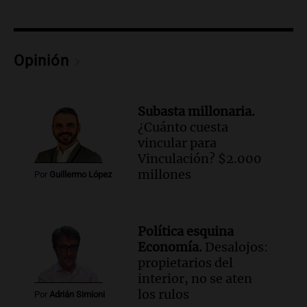
con Jujuy
Panorama Federal
Episodios
Audio.
Del fitness a la longevidad: por
Opinión
qué crece el consumo de alimentos con
proteínas
Una mañana para todos
Subasta millonaria.
Episodios
¿Cuánto cuesta
Audio.
Investigan un asalto millonario a
vincular para
la cooperativa Talamochita en Villa
Vinculación? $2.000
María
millones
Por
Guillermo López
Panorama Federal
Episodios
Audio.
Vandalismo en San Miguel de
Política esquina
Tucumán: destruyeron 433 luminarias
Economía.
Desalojos:
públicas en 14 meses
propietarios del
Panorama Federal
interior, no se aten
Episodios
los rulos
Por
Adrián Simioni
Audio.
Una mujer murió cuando