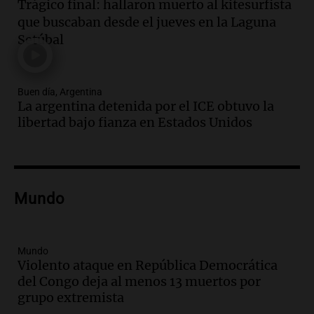
Trágico final: hallaron muerto al kitesurfista
Audio.
El orgullo y el sueño argentino de
que buscaban desde el jueves en la Laguna
Jorge Messi en una entrevista con Rony
Setúbal
Vargas en 2007
Una mañana para todos
Episodios
Buen día, Argentina
Audio.
El abuelo de Agostina Vega, tras
La argentina detenida por el ICE obtuvo la
las nuevas detenciones: "En esa casa
libertad bajo fianza en Estados Unidos
todos tenían algo que ver"
Una mañana para todos
Episodios
Audio.
Una nutricionista derribó el mito
del desayuno ideal: qué alimentos
Mundo
conviene priorizar
Una mañana para todos
Episodios
Mundo
Violento ataque en República Democrática
Audio.
Murió Jorge Messi
del Congo deja al menos 13 muertos por
Una mañana para todos
grupo extremista
Episodios