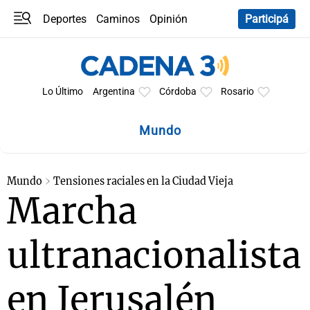
Deportes
Caminos
Opinión
Participá
Programas
Últimas coberturas
Últimas 24 h
En YouTube
Clima
Horóscopo
Lo Último
Argentina
Córdoba
Rosario
Mundo
Mundo
Tensiones raciales en la Ciudad Vieja
Marcha
ultranacionalista
en Jerusalén