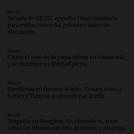
Mundo
Audio.
Mateo, a los 25 años, lucha
Senado de EE.UU. aprueba financiamiento
contra el tiempo: necesita un trasplante
para evitar cierre del gobierno antes de
para poder seguir viviend
elecciones
Una mañana para todos
Episodios
Audio.
Estiman que la inflación nacional
Mundo
Cierra el caso de la jueza Afiuni en Venezuela
de julio será menor al 2,9% registrado
y se restituye su libertad plena
en CABA
Una mañana para todos
Episodios
Mundo
Audio.
Altas Cumbres: rescataron a una
Conflictos en Oriente Medio: Yemen ataca a
cabra que llevaba ocho días atrapada en
hutíes y Turquía avanza en paz kurda
un precipicio
Una mañana para todos
Episodios
Mundo
Tragedia en Bangkok: Un chico de 14 años
Audio.
Chile planteó mejorar la
causa un tiroteo que deja al menos 7 muertos
conectividad fronteriza, aérea y digital