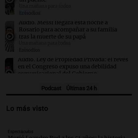
tras la muerte de Jorge Messi
Una mañana para todos
Episodios
13:31
Una mañana para todos
Audio.
Messi llegará esta noche a
Messi llegará esta noche a Rosario para
Rosario para acompañar a su familia
acompañar a su familia tras la muerte de su
tras la muerte de su papá
papá
Una mañana para todos
Episodios
13:20
Sociedad
Audio.
Ley de Propiedad Privada: el revés
“Jorge hizo todo bien”: el mensaje de Chiqui
en el Congreso expuso una debilidad
Tapia tras la muerte del padre de Messi
comunicacional del Gobierno
Una mañana para todos
Episodios
Podcast
Últimas 24 h
Audio.
Casabindo se prepara para una
celebración única: 30.000 turistas y el
Lo más visto
tradicional Toreo de la Vincha
Una mañana para todos
Episodios
Espectáculos
Audio.
Borges, abogada de Pourrain:
Murió Leandro Rud a los 51 años: la historia