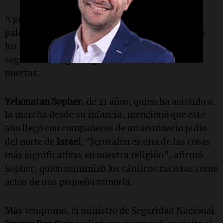
A primera hora del jueves, la mayoría de los
palestinos se habían encerrado en sus hogares y
los comerciantes habían cerrado temprano por
seguridad, colgando pesados candados en las
puertas.
Yehonatan Sopher
, de 21 años, quien ha asistido a
la marcha desde su infancia, mencionó que este
año llegó con compañeros de un seminario judío
del norte de
Israel
. "Jerusalén es una de las cosas
más significativas en nuestra religión", afirmó
Sopher, quien minimizó los cánticos racistas como
actos de una pequeña minoría.
Más temprano, el ministro de Seguridad Nacional