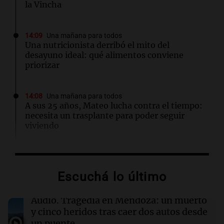
la Vincha
14:09
Una mañana para todos
Una nutricionista derribó el mito del
desayuno ideal: qué alimentos conviene
priorizar
14:08
Una mañana para todos
A sus 25 años, Mateo lucha contra el tiempo:
necesita un trasplante para poder seguir
viviendo
13:57
Una mañana para todos
Tragedia en Mendoza: un muerto y cinco
Escuchá lo último
heridos tras caer dos autos desde un puente
Audio.
Tragedia en Mendoza: un muerto
13:43
Sociedad
y cinco heridos tras caer dos autos desde
“Santa Fe te abraza”: el mensaje de Pullaro
un puente