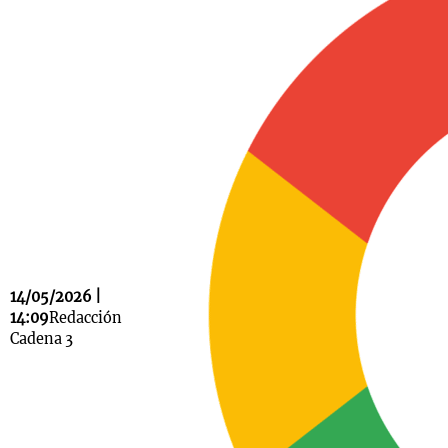
Notas
s
Notas
La Sole en
ial
Mundial 2026
Cadena 3
14/05/2026 |
14:09
Redacción
Cadena 3