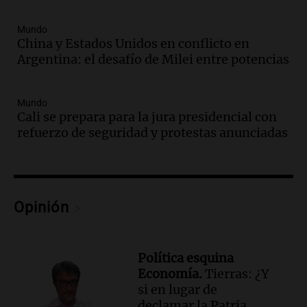
traerá más lluvias y eventos extremos
durante la primavera
Mundo
Informados al regreso
China y Estados Unidos en conflicto en
Episodios
Argentina: el desafío de Milei entre potencias
Audio.
Córdoba sigue trabajando para
restablecer el servicio de electricidad
Mundo
tras fuertes vientos
Cali se prepara para la jura presidencial con
Panorama Federal
refuerzo de seguridad y protestas anunciadas
Episodios
Audio.
Según una encuesta, el 80% de
los empresarios del país cree que la
economía mejorará el próximo año
Opinión
Amamos Argentina
Episodios
Audio.
Carolina Losada: "Faltó que el
oficialismo la explique mejor" sobre la
Política esquina
ley de propiedad privada
Economía.
Tierras: ¿Y
Informados al regreso
si en lugar de
Episodios
declamar la Patria