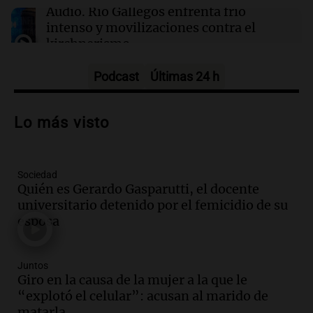
Confirmada la fecha del Challenger de Buenos
Audio.
Río Gallegos enfrenta frío
Aires: del 20 al 27 de septiembre
intenso y movilizaciones contra el
kirchnerismo
Panorama Federal
Episodios
Podcast
Últimas 24 h
Audio.
Debate en el Senado sobre
propiedad privada y cuestionamientos a
Lo más visto
la soberanía digital en Argentina
Panorama Federal
Episodios
Sociedad
Audio.
Mendoza se prepara para un fin
Quién es Gerardo Gasparutti, el docente
de semana helado y ciudadanos
universitario detenido por el femicidio de su
marchan contra reforma de tierras
esposa
Panorama Federal
Episodios
Juntos
Audio.
El "Mono" de Kapanga
Giro en la causa de la mujer a la que le
adelantó su show en Rosario.
“explotó el celular”: acusan al marido de
Viva la Radio Rosario
matarla