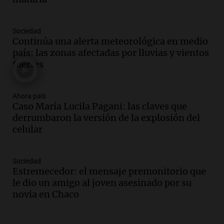
Episodios
Audio.
Condenan a tres años de prisión
Sociedad
en suspenso a hombre por simular robo
Continúa una alerta meteorológica en medio
de recaudación en San Luis
país: las zonas afectadas por lluvias y vientos
Panorama Federal
fuertes
Episodios
Audio.
Medicina reproductiva, entre la
ayuda por problemas de fertilidad y la
Ahora país
Caso María Lucila Pagani: las claves que
ostentación de millonarios
derrumbaron la versión de la explosión del
Amamos Argentina
celular
Episodios
Audio.
El juicio contra Oscar González
avanza con testimonios clave sobre el
Sociedad
accidente en Villa Dolores
Estremecedor: el mensaje premonitorio que
Panorama Federal
le dio un amigo al joven asesinado por su
Episodios
novia en Chaco
Audio.
El teatro Real da la bienvenida a
la temporada Rock Real con bandas