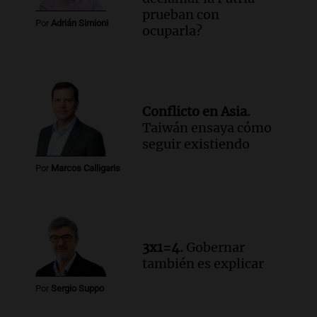
prueban con
Audio.
Debate en el Senado y protesta
Por
Adrián Simioni
ocuparla?
en Rosario contra la ley de Propiedad
Privada.
Viva la Radio Rosario
Episodios
Audio.
Manifestación en Rosario contra
Conflicto en Asia.
la ley de Propiedad Privada debatida en
Taiwán ensaya cómo
el Senado.
seguir existiendo
Viva la Radio Rosario
Episodios
Por
Marcos Calligaris
Audio.
Luis Juez cuestionó la polémica
por la Ley de Tierras: "Construyeron un
relato mentiroso"
Informados al regreso
3x1=4.
Gobernar
Episodios
también es explicar
Por
Sergio Suppo