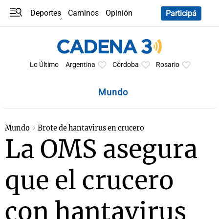
Deportes
Caminos
Opinión
Participá
Programas
Últimas coberturas
Últimas 24 h
En YouTube
Clima
Horóscopo
Lo Último
Argentina
Córdoba
Rosario
Mundo
Mundo
Brote de hantavirus en crucero
La OMS asegura
que el crucero
con hantavirus