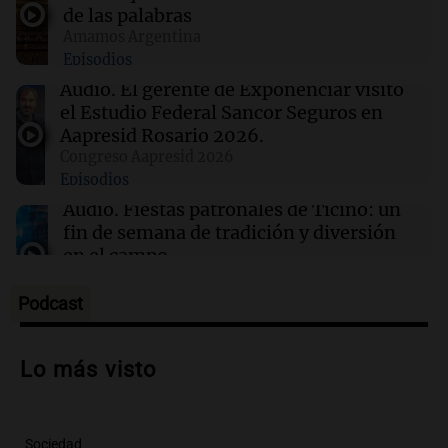
extranjeros
de las palabras
Amamos Argentina
Episodios
06:00
Belgrano
Racing se enfrentará a Belgrano en los
Audio.
El gerente de Exponenciar visitó
octavos de final: día, hora y TV del partido
el Estudio Federal Sancor Seguros en
Aapresid Rosario 2026.
Congreso Aapresid 2026
06:00
Sociedad
Episodios
Alerta meteorológica en Argentina: lluvias
intensas y vientos fuertes afectan a varias
Audio.
Fiestas patronales de Ticino: un
provincias
fin de semana de tradición y diversión
en el campo
Panorama Federal
Episodios
Podcast
Audio.
Preparativos para la feria en La
Bulalle, Córdoba: actividades y horarios
Lo más visto
de apertura
Panorama Federal
Episodios
Sociedad