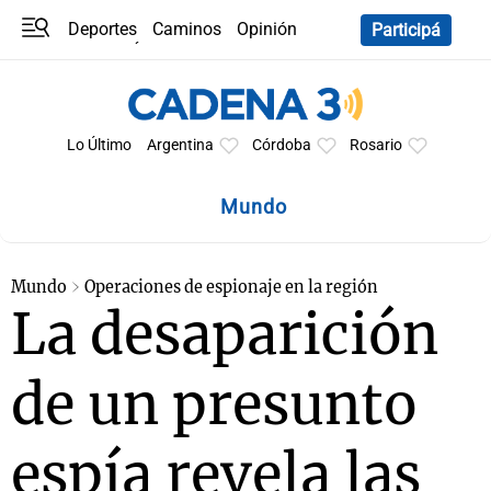
Deportes
Caminos
Opinión
Participá
Programas
Últimas coberturas
Últimas 24 h
En YouTube
Clima
Horóscopo
Lo Último
Argentina
Córdoba
Rosario
Mundo
Mundo
Operaciones de espionaje en la región
La desaparición
de un presunto
espía revela las