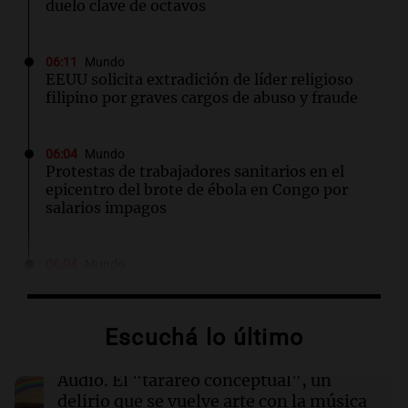
duelo clave de octavos
06:11
Mundo
EEUU solicita extradición de líder religioso
filipino por graves cargos de abuso y fraude
06:04
Mundo
Protestas de trabajadores sanitarios en el
epicentro del brote de ébola en Congo por
salarios impagos
06:04
Mundo
Acuerdo entre Irán y Omán, bajas israelíes en
Líbano y otros eventos en Oriente Medio
Escuchá lo último
06:03
Tecnología
El DOJ de Trump supervisará los patrocinios
Audio.
El "tarareo conceptual", un
de visas de OpenAI para empleados
delirio que se vuelve arte con la música