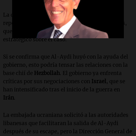
La desaparición de Al-Aydi podría tener
repercusiones políticas para el gobierno libanés,
que ha mantenido un silencio mayormente
estratégico sobre el caso.
Si se confirma que Al-Aydi huyó con la ayuda del
gobierno, esto podría tensar las relaciones con la
base chií de
Hezbollah
. El gobierno ya enfrenta
críticas por sus negociaciones con
Israel
, que se
han intensificado tras el inicio de la guerra en
Irán
.
La embajada ucraniana solicitó a las autoridades
libanesas que facilitaran la salida de Al-Aydi
después de su escape, pero la Dirección General de