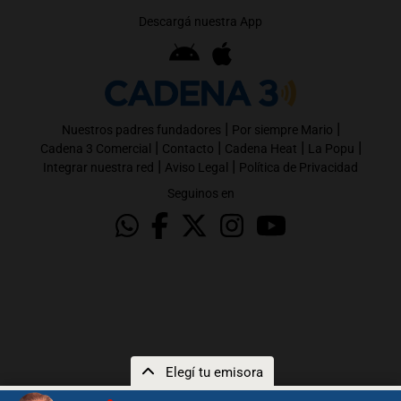
Descargá nuestra App
|
|
Nuestros padres fundadores
Por siempre Mario
|
|
|
|
Cadena 3 Comercial
Contacto
Cadena Heat
La Popu
|
|
Integrar nuestra red
Aviso Legal
Política de Privacidad
Seguinos en
Elegí tu emisora