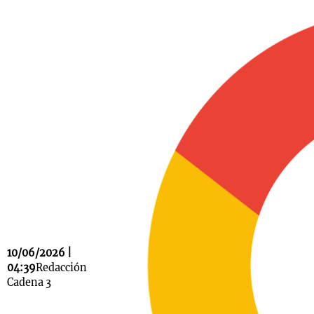
Notas
s
Notas
La Sole en
ial
Mundial 2026
Cadena 3
10/06/2026 |
04:39
Redacción
Cadena 3