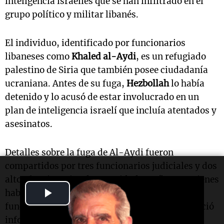
inteligencia israelíes que se han infiltrado en el
grupo político y militar libanés.
El individuo, identificado por funcionarios
libaneses como
Khaled al-Aydi
, es un refugiado
palestino de Siria que también posee ciudadanía
ucraniana. Antes de su fuga,
Hezbollah
lo había
detenido y lo acusó de estar involucrado en un
plan de inteligencia israelí que incluía atentados y
asesinatos.
Detalles sobre la fuga de Al-Aydi fueron
compartidos por tres funcionarios judiciales y dos
altos funcionarios de seguridad en Líbano, quienes
Play
hablaron bajo condición de anonimato. Un alto
funcionario político de
Hezbollah
también ofreció
Video
información al respecto.