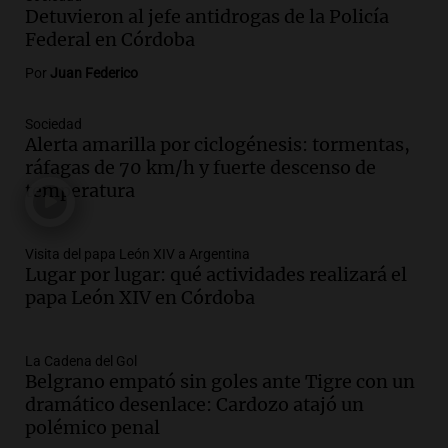
Audio.
Río Gallegos enfrenta secuelas de
Detuvieron al jefe antidrogas de la Policía
lluvias, senadores manifiestan
Federal en Córdoba
oposición a ley de tierras
Panorama Federal
Por
Juan Federico
Episodios
Audio.
Mendoza celebra la apertura del
Sociedad
Alerta amarilla por ciclogénesis: tormentas,
centro de esquí Penitentes Park tras
ráfagas de 70 km/h y fuerte descenso de
siete años de cierre por falta de nieve
temperatura
Panorama Federal
Episodios
Audio.
Madres en Rosario piden por la
Visita del papa León XIV a Argentina
Lugar por lugar: qué actividades realizará el
ley Joaquín.
papa León XIV en Córdoba
Viva la Radio Rosario
Episodios
Audio.
Juan Pedro Colombo, rematador
La Cadena del Gol
Belgrano empató sin goles ante Tigre con un
de hacienda: “Las tecnologías no
dramático desenlace: Cardozo atajó un
reemplazan el contacto con la gente”
polémico penal
La Argentina, hoy