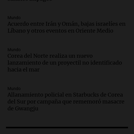
Panorama Federal
Episodios
Mundo
Audio.
Historiador de la UBA celebró la
Acuerdo entre Irán y Omán, bajas israelíes en
marcha atrás en la Ley de Tierras:
Líbano y otros eventos en Oriente Medio
“Frenamos un saqueo de recursos”
Amamos Argentina
Episodios
Mundo
Audio.
Ahyre estuvo en el Estudio
Corea del Norte realiza un nuevo
Federal Sancor Seguros y adelantó su
lanzamiento de un proyectil no identificado
nuevo tema a Cadena 3 Rosario.
hacia el mar
Viva la Radio Rosario
Episodios
Mundo
Audio.
Cierre del Paso Internacional
Allanamiento policial en Starbucks de Corea
Cristo Redentor por acumulación de
del Sur por campaña que rememoró masacre
nieve se extiende a 22 días
de Gwangju
Panorama Federal
Episodios
Audio.
Estudiantes de Italia realizan