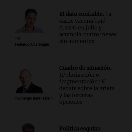
Audio.
El ministro de Economía de Santa
Fe relativiza el impacto del fallo sobre
El dato confiable.
La
jubilaciones en la provincia
carne vacuna bajó
Panorama Federal
0,02% en julio y
Episodios
acumula cuatro meses
Por
sin aumentos
Federico Albarenque
Cuadro de situación.
¿Polarización o
fragmentación? El
debate sobre la grieta
y las terceras
Por
Sergio Berensztein
opciones
Política esquina