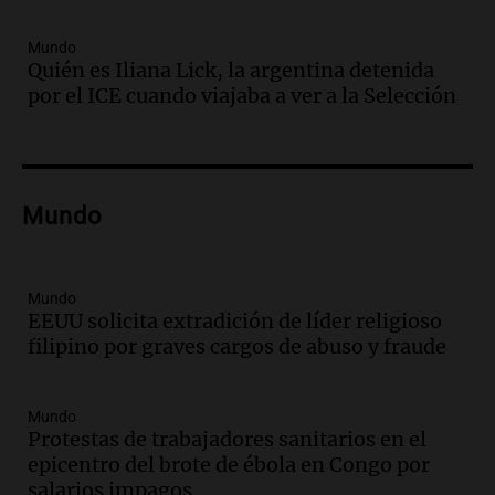
Episodios
Audio.
Un trabajador herido tras caer a
Mundo
Quién es Iliana Lick, la argentina detenida
un pozo de 17 metros en Nueva Córdoba
por el ICE cuando viajaba a ver a la Selección
Panorama Federal
Episodios
Audio.
Lanzamiento del Tigo 7 CSH: el
nuevo híbrido enchufable de Chery llega
Mundo
al mercado argentino
Panorama Federal
Episodios
Mundo
Audio.
Perito Moreno recibe la Copa
EEUU solicita extradición de líder religioso
Mundial de Natación de Invierno con
filipino por graves cargos de abuso y fraude
récords y atletas de 20 países
Amamos Argentina
Episodios
Mundo
Audio.
Conductor imputado por
Protestas de trabajadores sanitarios en el
accidente fatal en San Luis dejó tres
epicentro del brote de ébola en Congo por
jóvenes muertos y un herido grave
salarios impagos