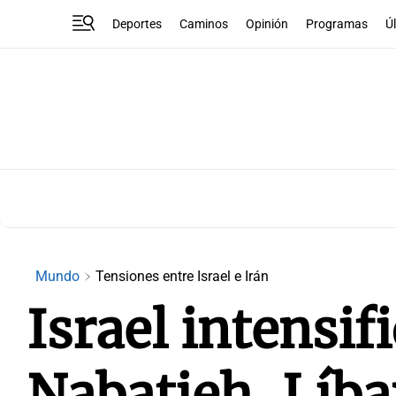
Deportes
Caminos
Opinión
Programas
Ú
Mundo
Tensiones entre Israel e Irán
Israel intensif
Nabatieh, Líba