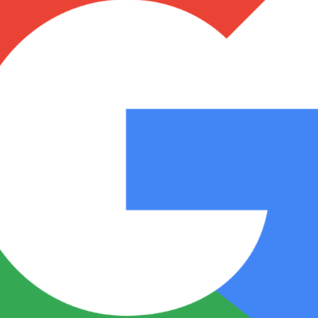
Notas
Notas
No
e en Cadena 3
El huracán de Arequito
Cadena 3 en