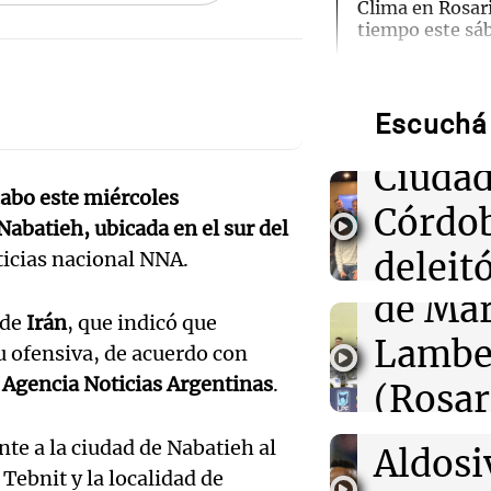
Clima en Rosari
tiempo este sá
Ensam
Munici
00:08
La Cadena del
Independiente 
Escuchá 
Músic
de local a Estu
Cuarto y escala
Audio.
Ciudad
zona
 cabo este miércoles
de
Córdo
Nabatieh, ubicada en el sur del
00:05
Clima
Clima en CABA:
Califi
deleitó
ticias nacional NNA.
tiempo este sá
de Mar
oyente
Audio.
 de
Irán
, que indicó que
00:00
Clima
Lambe
radio 
Clima en Córdo
u ofensiva, de acuerdo con
de Ros
tiempo este sá
a
Agencia Noticias Argentinas
.
(Rosar
tango
Centra
Central
Amamos Arg
nte a la ciudad de Nabatieh al
Audio.
Aldosi
Episodios
Tebnit y la localidad de
Aldosi