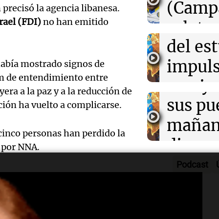
desarr
(Camp
 precisó la agencia libanesa.
Deportes Ro
Audio.
rael (FDI)
no han emitido
urbano
relato
Episodios
exposi
del es
Greco
la rura
impuls
Deportes Ro
abía mostrado signos de
Episodios
m de entendimiento entre
Audio.
Bulaya
crecim
era a la paz y a la reducción de
María 
sus pu
Villa 
ción ha vuelto a complicarse.
nuevo
mañan
Panorama F
cinco personas han perdido la
Episodios
edifici
divers
o por NNA.
Audio.
proyec
activi
Podcast
Rosari
n y Trump
casa d
sorpre
Centra
estudi
Panorama F
 de los ataques, indicando que
Aldosi
Episodios