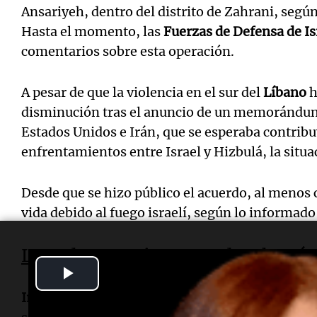
Ansariyeh, dentro del distrito de Zahrani, según
Hasta el momento, las
Fuerzas de Defensa de Is
comentarios sobre esta operación.
A pesar de que la violencia en el sur del
Líbano
h
disminución tras el anuncio de un memorándu
Estados Unidos e Irán, que se esperaba contribuy
enfrentamientos entre Israel y Hizbulá, la situa
Desde que se hizo público el acuerdo, al menos 
vida debido al fuego israelí, según lo informad
Las advertencias cruzadas de Irá
Play
Irán
había emitido una fuerte advertencia antes
Video