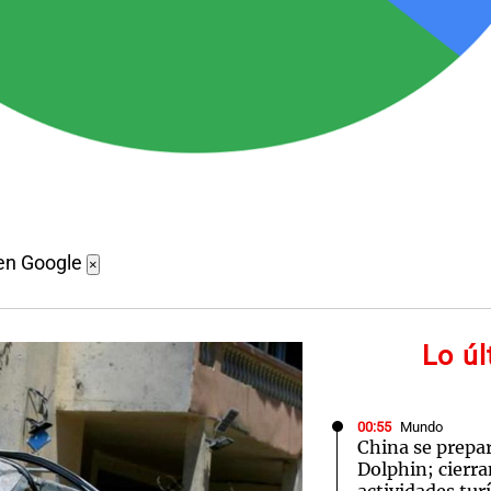
en Google
×
Lo ú
00:55
Mundo
China se prepar
Dolphin; cierra