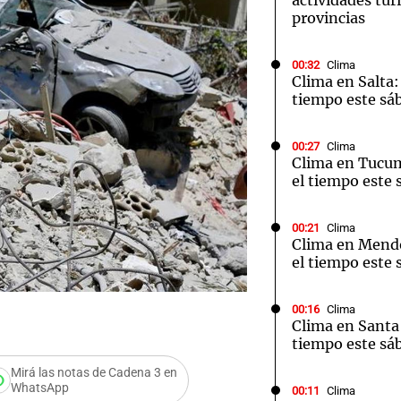
actividades turí
provincias
00:32
Clima
Clima en Salta:
tiempo este sá
00:27
Clima
Clima en Tucu
el tiempo este 
00:21
Clima
Clima en Mend
el tiempo este 
00:16
Clima
Clima en Santa 
tiempo este sá
Mirá las notas de Cadena 3 en
WhatsApp
Audio.
00:11
Clima