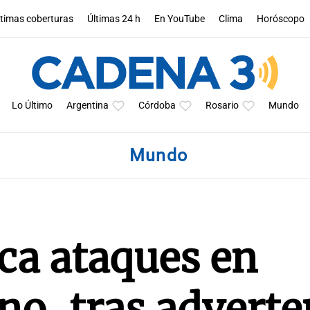
ltimas coberturas
Últimas 24 h
En YouTube
Clima
Horóscopo
Lo Último
Argentina
Córdoba
Rosario
Mundo
Mundo
ica ataques en
no, tras adverte