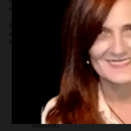
si Israel no cesa sus "acciones hostiles" en el s
enfrentar una respuesta "contundente" por part
En un contexto similar, el presidente de los Es
expresó que el memorándum con Irán no es def
los ataques si Teherán no "se porta bien".
Lectura rápida
¿Qué ocurrió en Nabatieh?
Israel bombardeó el distrito de Nabatieh en
¿Quién lanzó los ataques?
Los ataques fueron llevados a cabo por las
Israel (FDI).