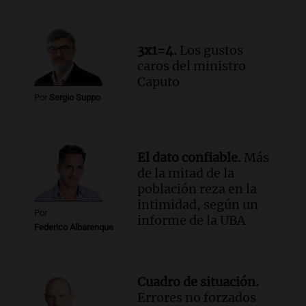
Audio.
El abuelo de Agostina Vega, tras
las nuevas detenciones: "En esa casa
todos tenían algo que ver"
3x1=4.
Los gustos
Una mañana para todos
caros del ministro
Episodios
Caputo
Audio.
Una nutricionista derribó el mito
Por
Sergio Suppo
del desayuno ideal: qué alimentos
conviene priorizar
Una mañana para todos
Episodios
El dato confiable.
Más
de la mitad de la
población reza en la
intimidad, según un
Por
informe de la UBA
Federico Albarenque
Cuadro de situación.
Errores no forzados