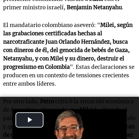
primer ministro israelí,
Benjamin Netanyahu
.
El mandatario colombiano aseveró: "
Milei, según
las grabaciones certificadas hechas al
narcotraficante Juan Orlando Hernández, busca
con dineros de él, del genocida de bebés de Gaza,
Netanyahu, y con Milei y su dinero, destruir el
progresismo en Colombia
". Estas declaraciones se
producen en un contexto de tensiones crecientes
entre ambos líderes.
Por otro lado,
Petro
criticó la situación económica
de Argentina, afirmando que
Milei
ha llevado al
país a ser uno de los más empobrecidos del mundo
Play
y que esto ha llevado a que los argentinos "
dejaran
Video
de comer carne de la mejor del mundo para comer