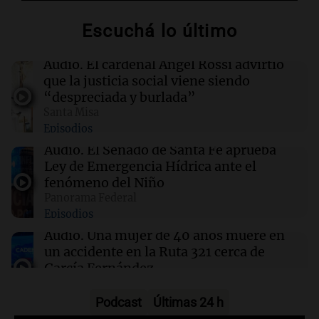
su obra sobre 50 años en el teatro argentino
Escuchá lo último
09:20
Sociedad
Un local en Dock Sud que hace reír a los chicos
Audio.
El cardenal Ángel Rossi advirtió
a cambio de un pancho
que la justicia social viene siendo
“despreciada y burlada”
Santa Misa
09:14
Sociedad
Episodios
El juicio a "Pity" Álvarez por el asesinato de
Cristian Díaz en Villa Lugano iniciará este
Audio.
El Senado de Santa Fe aprueba
lunes
Ley de Emergencia Hídrica ante el
fenómeno del Niño
Panorama Federal
09:13
Mundo
Episodios
No se detectan casos de ébola en barco fluvial
en cuarentena cerca de Kinshasa, Congo
Audio.
Una mujer de 40 años muere en
un accidente en la Ruta 321 cerca de
García Fernández
Panorama Federal
Episodios
Podcast
Últimas 24 h