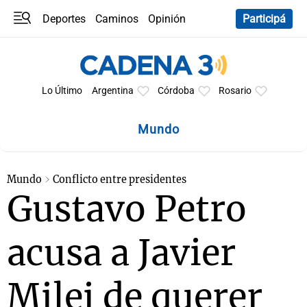
Deportes
Caminos
Opinión
Participá
Programas
Últimas coberturas
Últimas 24 h
En YouTube
Clima
Horóscopo
Lo Último
Argentina
Córdoba
Rosario
Mundo
Mundo
Conflicto entre presidentes
Gustavo Petro
acusa a Javier
Milei de querer