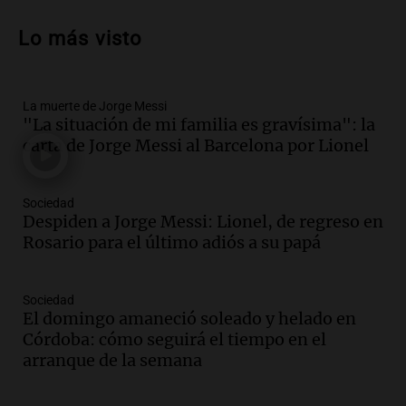
Audio.
El Tesoro Nacional captura 12
billones de pesos y genera excedente de
Lo más visto
liquidez de 4 billones
Panorama Federal
Episodios
La muerte de Jorge Messi
Audio.
La lección del Titanic y la
"La situación de mi familia es gravísima": la
humildad en tiempos de tormenta
carta de Jorge Messi al Barcelona por Lionel
según San Ignacio de Loyola
Panorama Federal
Episodios
Sociedad
Audio.
Tormentas y filtraciones: "El
Despiden a Jorge Messi: Lionel, de regreso en
agua entra por donde menos
Rosario para el último adiós a su papá
imaginamos"
Una Mañana para todos Rosario
Sociedad
Episodios
El domingo amaneció soleado y helado en
Audio.
Nahuel Pennisi y la huella de
Córdoba: cómo seguirá el tiempo en el
Mercedes Sosa: "La emoción es el filtro
arranque de la semana
máximo".
Una Mañana para todos Rosario