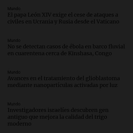
Una mañana para todos
Mundo
Episodios
El papa León XIV exige el cese de ataques a
Audio.
Ley de Propiedad Privada: el revés
civiles en Ucrania y Rusia desde el Vaticano
en el Congreso expuso una debilidad
comunicacional del Gobierno
Una mañana para todos
Mundo
No se detectan casos de ébola en barco fluvial
Episodios
en cuarentena cerca de Kinshasa, Congo
Audio.
Casabindo se prepara para una
celebración única: 30.000 turistas y el
tradicional Toreo de la Vincha
Mundo
Una mañana para todos
Avances en el tratamiento del glioblastoma
Episodios
mediante nanopartículas activadas por luz
Audio.
Borges, abogada de Pourrain:
"Tres hombres se lo llevaron para
hacerle preguntas y nunca regresó"
Mundo
Investigadores israelíes descubren gen
Una mañana para todos
antiguo que mejora la calidad del trigo
Episodios
moderno
Audio.
Voluntarios limpiaron 9.000