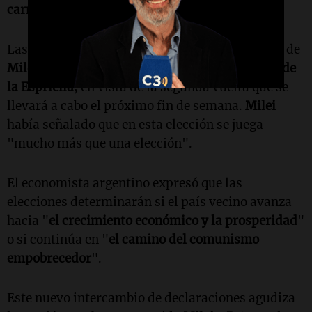
carne de burro
".
Las acusaciones se dan tras el respaldo público de
Milei
hacia el candidato presidencial
Abelardo de
la Espriella
, en vista de la segunda vuelta que se
llevará a cabo el próximo fin de semana.
Milei
había señalado que en esta elección se juega
"mucho más que una elección".
El economista argentino expresó que las
elecciones determinarán si el país vecino avanza
hacia "
el crecimiento económico y la prosperidad
"
o si continúa en "
el camino del comunismo
empobrecedor
".
Este nuevo intercambio de declaraciones agudiza