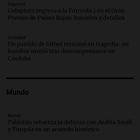
Episodios
Deportes
Colapinto regresa a la Fórmula 1 en el Gran
Audio.
Orellana Lucca celebró su peña
Premio de Países Bajos: horarios y detalles
de folclore en Córdoba
Tarde y Media
Episodios
Sociedad
Un partido de fútbol terminó en tragedia: un
Audio.
Trágico accidente en Mendoza:
hombre murió tras descompensarse en
un muerto y varios heridos tras caída de
Córdoba
vehículos desde un puente
Panorama Federal
Episodios
Audio.
Tragedia en Mendoza: un muerto
Mundo
y cinco heridos tras caer dos autos desde
un puente
Una mañana para todos
Episodios
Mundo
Pakistán refuerza la defensa con Arabia Saudí
Audio.
Messi llegará esta noche a
y Turquía en un acuerdo histórico
Rosario para acompañar a su familia
tras la muerte de su papá