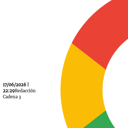
Notas
s
Notas
La Sole en
ial
Mundial 2026
Cadena 3
17/06/2026 |
22:29
Redacción
Cadena 3