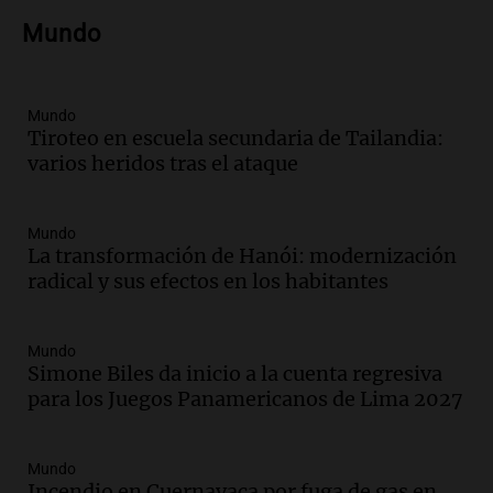
Panorama Federal
Mundo
Episodios
Audio.
Nicolás Marotta, el cordobés de
Recoleta: “Enfrentar a Boca, sea donde
sea, va a ser lindo”
Mundo
Tiroteo en escuela secundaria de Tailandia:
La Cadena del Gol
varios heridos tras el ataque
Episodios
Audio.
Débora Blanca, psicóloga experta
en ludopatía: “Tener el casino en la
Mundo
mano es muy peligroso”
La transformación de Hanói: modernización
La Argentina, hoy
radical y sus efectos en los habitantes
Episodios
Audio.
Docentes italianos visitaron la
Mundo
ciudad de Córdoba para interiorizarse
Simone Biles da inicio a la cuenta regresiva
sobre los parques educativos
para los Juegos Panamericanos de Lima 2027
Amamos Argentina
Episodios
Audio.
Meteorólogo alertó que El Niño
Mundo
traerá más lluvias y eventos extremos
Incendio en Cuernavaca por fuga de gas en