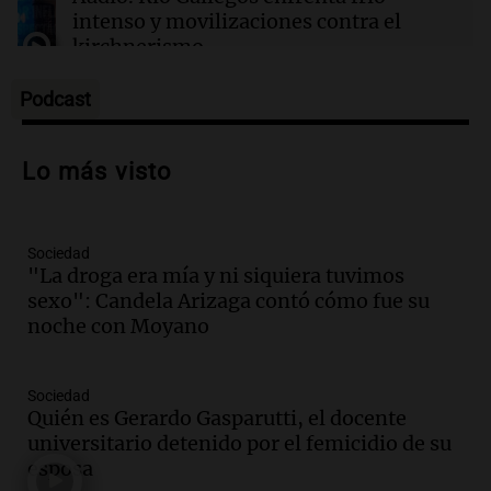
intenso y movilizaciones contra el
kirchnerismo
Panorama Federal
Episodios
Podcast
Audio.
Debate en el Senado sobre
propiedad privada y cuestionamientos a
Lo más visto
la soberanía digital en Argentina
Panorama Federal
Episodios
Sociedad
Audio.
Mendoza se prepara para un fin
"La droga era mía y ni siquiera tuvimos
de semana helado y ciudadanos
sexo": Candela Arizaga contó cómo fue su
marchan contra reforma de tierras
noche con Moyano
Panorama Federal
Episodios
Sociedad
Audio.
El "Mono" de Kapanga
Quién es Gerardo Gasparutti, el docente
adelantó su show en Rosario.
universitario detenido por el femicidio de su
Viva la Radio Rosario
esposa
Episodios