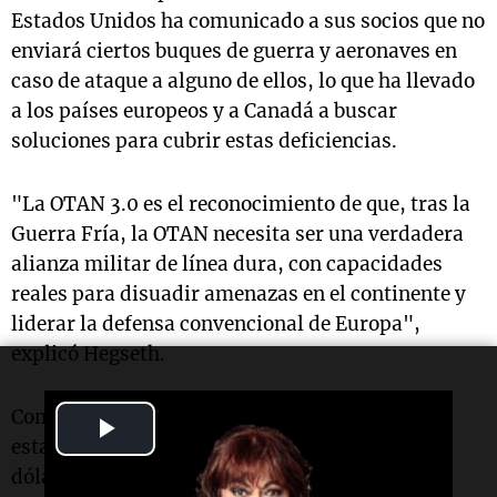
Estados Unidos ha comunicado a sus socios que no
enviará ciertos buques de guerra y aeronaves en
caso de ataque a alguno de ellos, lo que ha llevado
a los países europeos y a Canadá a buscar
soluciones para cubrir estas deficiencias.
"La OTAN 3.0 es el reconocimiento de que, tras la
Guerra Fría, la OTAN necesita ser una verdadera
alianza militar de línea dura, con capacidades
reales para disuadir amenazas en el continente y
liderar la defensa convencional de Europa",
explicó Hegseth.
Como parte de esta iniciativa, el gobierno
Play
estadounidense planea invertir 1,5 billones de
Video
dólares en su defensa para 2027, enviando un