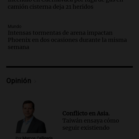
durante la primavera
camión cisterna deja 21 heridos
Informados al regreso
Episodios
Mundo
Audio.
Córdoba sigue trabajando para
Intensas tormentas de arena impactan
restablecer el servicio de electricidad
Phoenix en dos ocasiones durante la misma
tras fuertes vientos
semana
Panorama Federal
Episodios
Audio.
Según una encuesta, el 80% de
los empresarios del país cree que la
economía mejorará el próximo año
Opinión
Amamos Argentina
Episodios
Audio.
Carolina Losada: "Faltó que el
oficialismo la explique mejor" sobre la
Conflicto en Asia.
ley de propiedad privada
Taiwán ensaya cómo
Informados al regreso
seguir existiendo
Episodios
Por
Marcos Calligaris