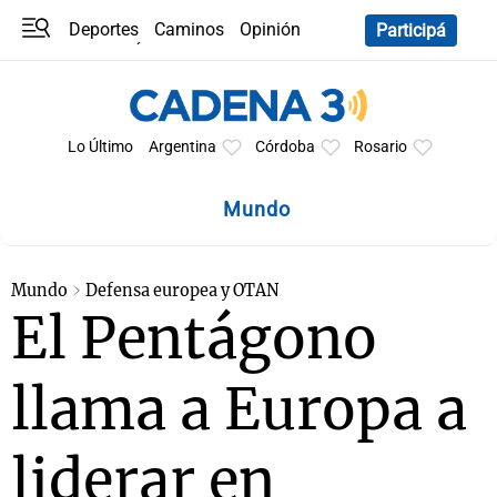
Deportes
Caminos
Opinión
Participá
Programas
Últimas coberturas
Últimas 24 h
En YouTube
Clima
Horóscopo
Lo Último
Argentina
Córdoba
Rosario
Mundo
Mundo
Defensa europea y OTAN
El Pentágono
llama a Europa a
liderar en