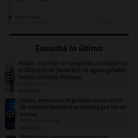
00:27
Clima
Clima en Tucumán: cómo estará el tiempo
este viernes 7 de agosto
Escuchá lo último
00:22
Clima
Clima en Mendoza: cómo estará el tiempo
este viernes 7 de agosto
Audio.
Sin traje de neoprene, compite en
el Mundial de Natación en aguas gélidas
frente al Perito Moreno
00:16
Clima
Turno Noche
Clima en Santa Fe: cómo estará el tiempo este
Episodios
viernes 7 de agosto
Audio.
Mendoza se prepara para un fin
de semana helado y protestas por ley de
00:11
Clima
tierras
Clima en Rosario: cómo estará el tiempo este
Panorama Federal
viernes 7 de agosto
Episodios
Audio.
Río Gallegos enfrenta frío