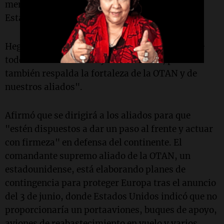
mensaje al mundo sobre el compromiso de
Estados Unidos con un "arsenal de la libertad".
Hegseth subrayó que este arsenal "protege ante
todo a Estados Unidos y sus intereses, pero
también respalda la fortaleza de la OTAN y de
nuestros aliados".
Afirmó que se dirigirá a los aliados para que
"estén dispuestos a dar un paso al frente y actuar
con firmeza" en defensa del continente. El
comandante supremo aliado de la OTAN, un
estadounidense, está elaborando planes de
contingencia para proteger Europa tras el anuncio
del 3 de junio, donde Estados Unidos indicó que no
proporcionaría un portaaviones, buques de apoyo,
aviones de reabastecimiento en vuelo y varios