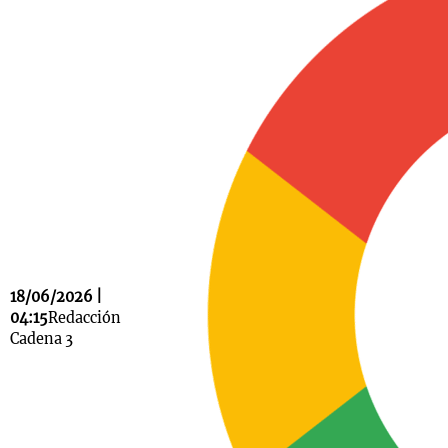
Notas
s
Notas
La Sole en
ial
Mundial 2026
Cadena 3
18/06/2026 |
04:15
Redacción
Cadena 3