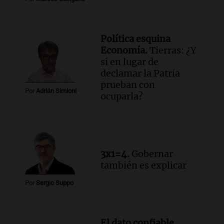
Audio.
Debate en el Senado y protesta
en Rosario contra la ley de Propiedad
Privada.
Viva la Radio Rosario
Política esquina
Episodios
Economía.
Tierras: ¿Y
si en lugar de
Audio.
Manifestación en Rosario contra
declamar la Patria
la ley de Propiedad Privada debatida en
prueban con
el Senado.
Por
Adrián Simioni
ocuparla?
Viva la Radio Rosario
Episodios
Audio.
Luis Juez cuestionó la polémica
por la Ley de Tierras: "Construyeron un
relato mentiroso"
3x1=4.
Gobernar
Informados al regreso
también es explicar
Episodios
Por
Sergio Suppo
El dato confiable.