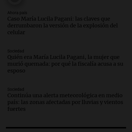
Audio.
Condenan a tres años de prisión
Ahora país
en suspenso a hombre por simular robo
Caso María Lucila Pagani: las claves que
de recaudación en San Luis
derrumbaron la versión de la explosión del
Panorama Federal
celular
Episodios
Audio.
Medicina reproductiva, entre la
ayuda por problemas de fertilidad y la
Sociedad
Quién era María Lucila Pagani, la mujer que
ostentación de millonarios
murió quemada: por qué la fiscalía acusa a su
Amamos Argentina
esposo
Episodios
Audio.
El juicio contra Oscar González
avanza con testimonios clave sobre el
Sociedad
accidente en Villa Dolores
Continúa una alerta meteorológica en medio
Panorama Federal
país: las zonas afectadas por lluvias y vientos
Episodios
fuertes
Audio.
El teatro Real da la bienvenida a
la temporada Rock Real con bandas
tributo todos los jueves