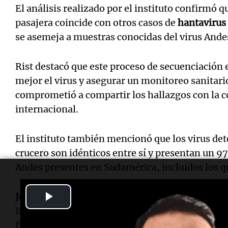
El análisis realizado por el instituto confirmó q
pasajera coincide con otros casos de
hantavirus
se asemeja a muestras conocidas del virus Ande
Rist destacó que este proceso de secuenciación
mejor el virus y asegurar un monitoreo sanitari
comprometió a compartir los hallazgos con la c
internacional.
El instituto también mencionó que los virus det
crucero son idénticos entre sí y presentan un 9
Andes presentes en Sudamérica, incluidos los q
Play
Jean-Claude Manuguerra
, director de la unida
Infeccioso del instituto, indicó que la variació
Video
fluctuación viral natural que no altera las caract