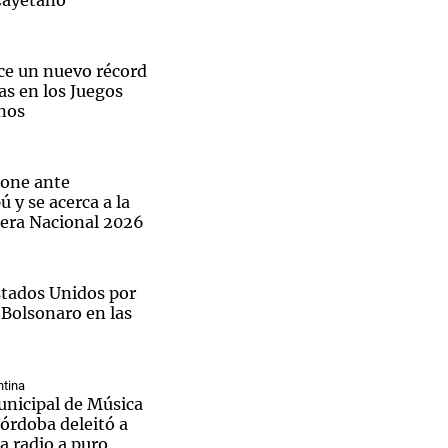
Cayetano
ce un nuevo récord
as en los Juegos
nos
pone ante
 y se acerca a la
mera Nacional 2026
Estados Unidos por
 Bolsonaro en las
tina
nicipal de Música
órdoba deleitó a
El
la radio a puro