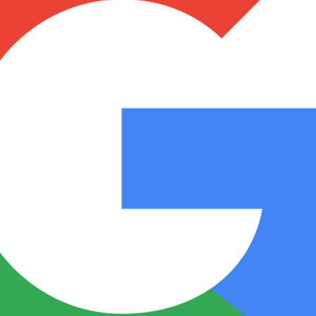
Notas
Notas
No
e en Cadena 3
El huracán de Arequito
Cadena 3 en