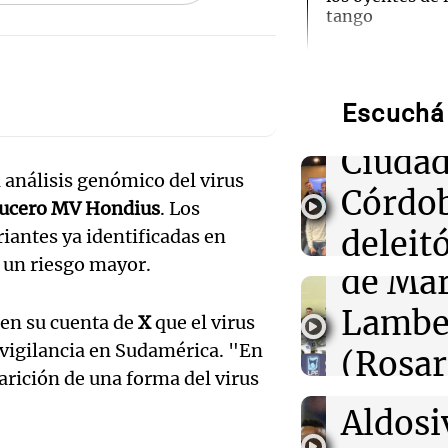
tango
Ensam
Munici
22:32
Deportes Rosa
Boletín de Calif
victoria de Ros
Escuchá 
Músic
Aldosivi
Audio.
Ciudad
Por
Marcelo Lamberti
 análisis genómico del virus
de
Córdo
crucero MV Hondius
. Los
22:28
Deportes
Nicolás Tagliaf
Califi
deleitó
riantes ya identificadas en
retiro del Mund
 un riesgo mayor.
fue mi último"
de Mar
oyente
Audio.
Lambe
radio 
 en su cuenta de
X
que el virus
22:26
Mundo
de Ros
Libertad definit
 vigilancia en Sudamérica. "En
(Rosar
tango
venezolana Mar
Centra
arición de una forma del virus
tras años de pr
Central
Amamos Arg
Audio.
Aldosi
Episodios
22:23
Deportes Rosa
Aldosi