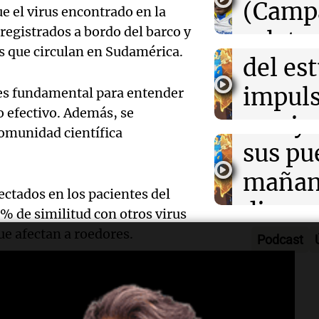
desarr
¡Gritalo, Canall
(Camp
ue el virus encontrado en la
de Rosario Cent
Deportes Ro
Audio.
ante Aldosivi
registrados a bordo del barco y
urbano
relato
Episodios
s que circulan en Sudamérica.
Por
Emmanuel Greco
exposi
del es
Greco
la rura
impuls
Deportes Ro
 es fundamental para entender
Episodios
o efectivo. Además, se
Audio.
Bulaya
crecim
omunidad científica
María 
sus pu
Villa 
nuevo
mañan
Panorama F
ectados en los pacientes del
Episodios
edifici
divers
7% de similitud con otros virus
Audio.
proyec
ue afectan a roedores.
activi
Podcast
Rosari
casa d
sorpre
Centra
d de Medio Ambiente y Riesgo
estudi
Panorama F
n observada parece ser una
Aldosi
Episodios
erísticas del virus detectado