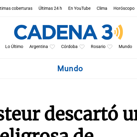
ltimas coberturas
Últimas 24 h
En YouTube
Clima
Horóscopo
Lo Último
Argentina
Córdoba
Rosario
Mundo
Mundo
asteur descartó 
eligrosa de