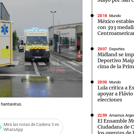
Mayo por San 
23:18
Mundo
México estable
con 393 medall
Centroamerica
23:07
Deportes
Midland se im
Deportivo Maipú
cima de la Pri
23:03
Mundo
Lula critica a 
apoyar a Flávio
elecciones
 hantavirus.
22:59
Amamos Argen
El Ensamble Mu
Mirá las notas de Cadena 3 en
Ciudadana de C
WhatsApp
Audio.
los oyentes de 