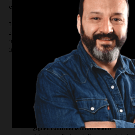
entre los viajeros.
La pasajera francesa está siendo tratada en
Parí
reportó que su estado era grave, las autoridade
investigaciones virológicas junto a organismos 
internacionales.
Lectura rápida
¿Qué virus fue detectado?
El virus Andes fue detectado en una pasaje
Hondius.
¿Quién confirmó la información?