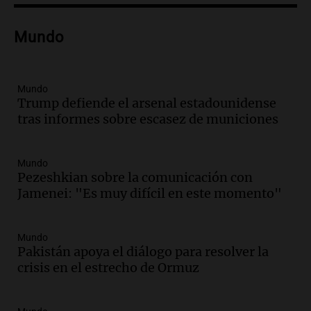
solidaria que reunirá más de 140 autos
en Tucumán
Mundo
Radioinforme 3
Episodios
Audio.
El índice asado del Mercado
Mundo
Norte muestra una leve baja en el costo
Trump defiende el arsenal estadounidense
para 10 personas
tras informes sobre escasez de municiones
Noticias
Episodios
Audio.
La pizzería más antigua de
Mundo
Córdoba homenajeó a León XIV con una
Pezeshkian sobre la comunicación con
pizza esculpida con su rostro
Jamenei: "Es muy difícil en este momento"
Radioinforme 3
Episodios
Mundo
Audio.
Córdoba jugará un papel clave en
Pakistán apoya el diálogo para resolver la
la visita del Papa León XIV a Argentina
crisis en el estrecho de Ormuz
Panorama Federal
Episodios