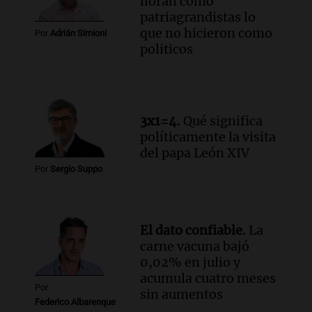
lloran como
Noticias Rosario
patriagrandistas lo
Episodios
que no hicieron como
Por
Adrián Simioni
Audio.
Córdoba multará con hasta $420
politicos
mil los escapes libres y sancionará las
"hordas" de motos
Radioinforme 3
Episodios
Audio.
Continúan audiencias en caso de
3x1=4.
Qué significa
corrupción con testimonios que
políticamente la visita
exponen graves irregularidades
del papa León XIV
Noticias
Por
Sergio Suppo
Episodios
Audio.
Robos en Berazategui:
delincuentes asaltan tres comercios en
El dato confiable.
La
una sola noche
carne vacuna bajó
Panorama Federal
0,02% en julio y
Episodios
acumula cuatro meses
Por
sin aumentos
Federico Albarenque