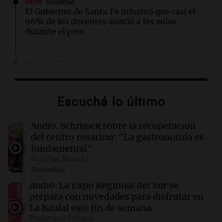
09:09
Sociedad
El Gobierno de Santa Fe informó que casi el
96% de los docentes asistió a las aulas
durante el paro
09:00
Libros
Agatha Raisin y el día del gran diluvio: un
nuevo misterio en los Cotswolds
Escuchá lo último
09:00
Libros
El desafío final: la búsqueda de una hermana
Audio.
Schmuck sobre la recuperación
perdida y un oscuro secreto familiar
del centro rosarino: "La gastronomía es
fundamental"
Noticias Rosario
09:00
Libros
Episodios
El manuscrito de las almas: un viaje a los
secretos del pasado en Escocia
Audio.
La Expo Regional del Sur se
prepara con novedades para disfrutar en
La Baulal este fin de semana
09:00
Libros
Panorama Federal
Punto muerto: un viaje al abismo de la