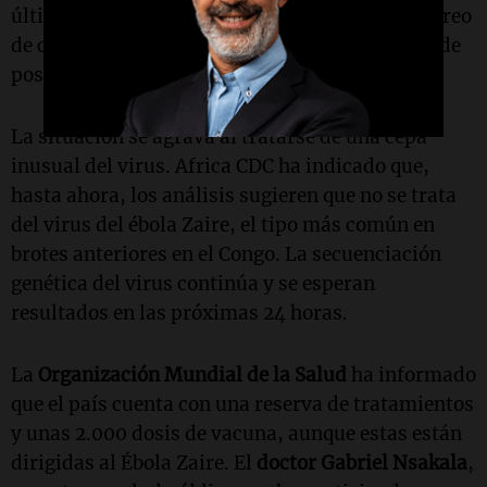
último año. Además, hay deficiencias en el rastreo
de contactos, lo que complica la identificación de
posibles expuestos al virus.
La situación se agrava al tratarse de una cepa
inusual del virus. Africa CDC ha indicado que,
hasta ahora, los análisis sugieren que no se trata
del virus del ébola Zaire, el tipo más común en
brotes anteriores en el Congo. La secuenciación
genética del virus continúa y se esperan
resultados en las próximas 24 horas.
La
Organización Mundial de la Salud
ha informado
que el país cuenta con una reserva de tratamientos
y unas 2.000 dosis de vacuna, aunque estas están
dirigidas al Ébola Zaire. El
doctor Gabriel Nsakala
,