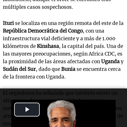
múltiples casos sospechosos.
Ituri
se localiza en una región remota del este de la
República Democrática del Congo
, con una
infraestructura vial deficiente y a más de 1.000
kilómetros de
Kinshasa
, la capital del país. Una de
las mayores preocupaciones, según Africa CDC, es
la proximidad de las áreas afectadas con
Uganda
y
Sudán del Sur
, dado que
Bunia
se encuentra cerca
de la frontera con Uganda.
El organismo ha señalado que también existe un
alto riesgo de propagación debido al intenso
Play
movimiento poblacional y a los ataques de grupos
armados en la región, que han causado decenas de
Video
muertes y desplazamientos masivos durante el