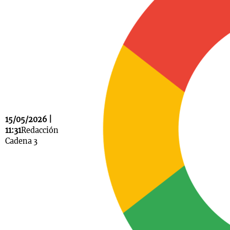
Notas
s
Notas
La Sole en
ial
Mundial 2026
Cadena 3
15/05/2026 |
11:31
Redacción
Cadena 3