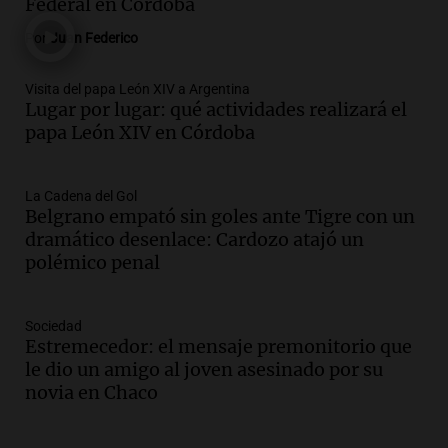
Redentor sigue cerrado
Federal en Córdoba
Noticias
Por
Juan Federico
Episodios
Audio.
Pullaro irá a Chile para avanzar
Visita del papa León XIV a Argentina
en el proyecto de un puerto minero en
Lugar por lugar: qué actividades realizará el
Rosario
papa León XIV en Córdoba
Noticias Rosario
Episodios
Audio.
Detienen a comisario de la
La Cadena del Gol
Belgrano empató sin goles ante Tigre con un
Federal por caso de corrupción en
dramático desenlace: Cardozo atajó un
Córdoba y otros implicados
polémico penal
Panorama Federal
Episodios
Audio.
Condiciones climáticas actuales
Sociedad
en Córdoba: lluvias y viento fuerte para
Estremecedor: el mensaje premonitorio que
hoy
le dio un amigo al joven asesinado por su
Noticias
novia en Chaco
Episodios
Audio.
Exóticos para Niños: la muestra