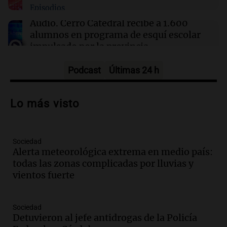
Episodios
traición y la violencia
Audio.
Cerro Catedral recibe a 1.600
alumnos en programa de esquí escolar
impulsado por la provincia
Panorama Federal
Episodios
Podcast
Últimas 24 h
Audio.
Osvaldo Jaldo busca unificar
criterios con gobernadores del norte
Lo más visto
argentino en Buenos Aires
Panorama Federal
Episodios
Sociedad
Audio.
Riesgo extremo de incendios en
Alerta meteorológica extrema en medio país:
Córdoba a pesar del sol en Carlos Paz
todas las zonas complicadas por lluvias y
Noticias
vientos fuerte
Episodios
Audio.
1.500 camiones varados en
Sociedad
Mendoza por temporal; el paso Cristo
Detuvieron al jefe antidrogas de la Policía