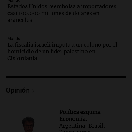
Mundo
Audio.
Boca se impone a Estudiantes
Estados Unidos reembolsa a importadores
con gol de Azcácibar en un sólido
casi 100.000 millones de dólares en
desempeño del equipo
aranceles
Noticias
Episodios
Mundo
Audio.
Boca Juniors obtiene una vital
La fiscalía israelí imputa a un colono por el
victoria ante Estudiantes gracias al gol
homicidio de un líder palestino en
de Santiago Azcácibar
Cisjordania
Noticias
Episodios
Audio.
La visita papal no debe mezclarse
con la política, advierte el consultor
Opinión
Carlos Fara
Panorama Federal
Episodios
Política esquina
Audio.
Derrapó con su moto en 27 de
Economía.
Febrero al 6100 y terminó
Argentina-Brasil:
hospitalizado