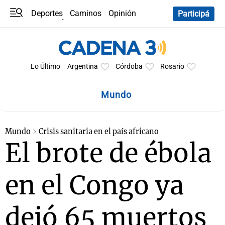
Deportes
Caminos
Opinión
Participá
Programas
Últimas coberturas
Últimas 24 h
En YouTube
Clima
Horóscopo
Lo Último
Argentina
Córdoba
Rosario
Mundo
Mundo
Crisis sanitaria en el país africano
El brote de ébola
en el Congo ya
dejó 65 muertos