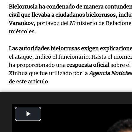
Bielorrusia ha condenado de manera contundent
civil que llevaba a ciudadanos bielorrusos, incl
Varankov
, portavoz del Ministerio de Relacione
miércoles.
Las autoridades bielorrusas exigen explicacion
el ataque, indicó el funcionario. Hasta el mome
ha proporcionado una
respuesta oficial
sobre el
Xinhua que fue utilizado por la
Agencia Noticia
de este artículo.
Play
Lectura rápida
Video
¿Qué ocurrió?