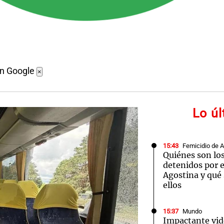
en Google
×
Lo ú
15:43
Femicidio de 
Quiénes son lo
detenidos por e
Agostina y qué 
ellos
15:37
Mundo
Impactante vide