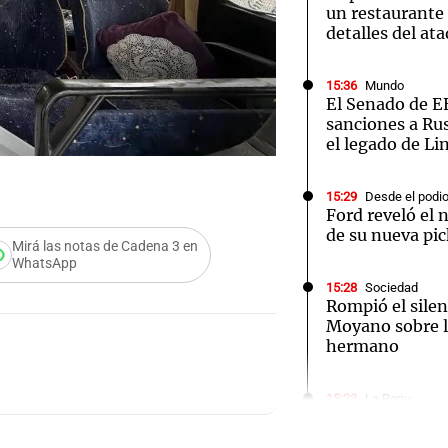
un restaurante 
detalles del at
15:36
Mundo
El Senado de E
sanciones a Ru
el legado de L
15:29
Desde el podi
Ford reveló el 
de su nueva pic
Mirá las notas de Cadena 3 en
WhatsApp
15:28
Sociedad
Rompió el silen
Moyano sobre l
hermano
Audio.
Detien
15:23
La Popu
“Cuando uno re
gente te preju