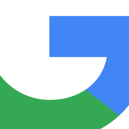
Notas
Notas
No
e en Cadena 3
El huracán de Arequito
Cadena 3 en