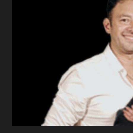
Un dron ucraniano impactó un autobús que
equipo de fútbol juvenil bielorruso.
¿Quiénes fueron afectados?
Una persona falleció y siete resultaron her
niños.
¿Cuándo sucedió?
El incidente ocurrió el 17 de junio de 2026.
¿Dónde tuvo lugar?
El ataque se registró en la región rusa de B
¿Qué dijo Bielorrusia?
Bielorrusia condenó el ataque y exige expl