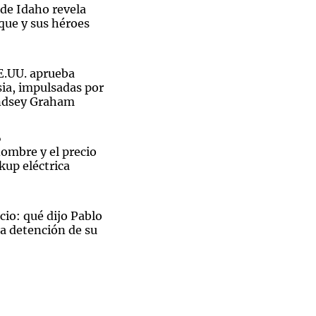
de Idaho revela
aque y sus héroes
E.UU. aprueba
sia, impulsadas por
indsey Graham
o
nombre y el precio
kup eléctrica
cio: qué dijo Pablo
a detención de su
en a
cibe un legado, la
zga”: Germain