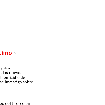
ltimo
Agostina
s dos nuevos
l femicidio de
se investiga sobre
o del tiroteo en