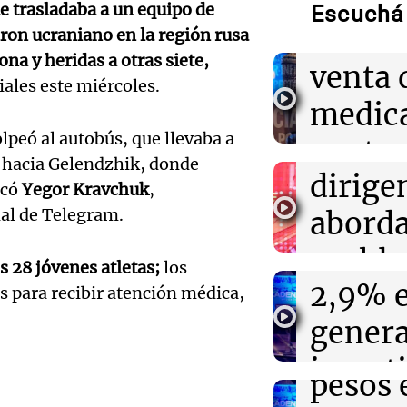
pareja
habló a corazón
e trasladaba a un equipo de
Escuchá 
Audio.
Aldere
dron ucraniano en la región rusa
15:22
Sociedad
na y heridas a otras siete,
alzobi
venta 
Alerta por un b
ales este miércoles.
en Córdoba: co
García
medic
casos y hay tre
Audio.
olpeó al autobús, que llevaba a
llama a
contro
15:08
Mundo
l hacia Gelendzhik, donde
Descubren más 
inflac
dirige
media
icó
Yegor Kravchuk
,
estado de desc
funeraria de C
Buenos
nal de Telegram.
abord
delive
alcanz
probl
Panorama F
15:07
La Argentina P
Audio.
s 28 jóvenes atletas;
los
Córdoba hizo h
Episodios
2,9% e
econó
s para recibir atención médica,
implantaron un
Descue
bioabsorbible 
gener
social
días
hasta 
Audio.
incert
Panorama F
pesos 
Episodios
Docent