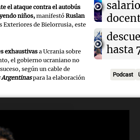
sobre 
salari
e el ataque contra el autobús
Jujuy
nacion
docent
uyendo niños,
manifestó
Ruslan
denun
Panorama F
s Exteriores de Bielorrusia, este
Jujuy 
Episodios
Audio.
descue
fuertes
Audio.
Siniest
hasta 
es exhaustivas
a Ucrania sobre
Panorama F
Docent
en Sal
pesos 
nto, el gobierno ucraniano no
Episodios
 suceso, según un cable de
Jujuy
mujer 
salario
Podcast
s Argentinas
para la elaboración
enfren
tras pe
genera
Audio.
descue
contro
Panorama F
justici
Episodios
hasta 
vehícu
recono
pesos 
Panorama F
COVID
Episodios
salario