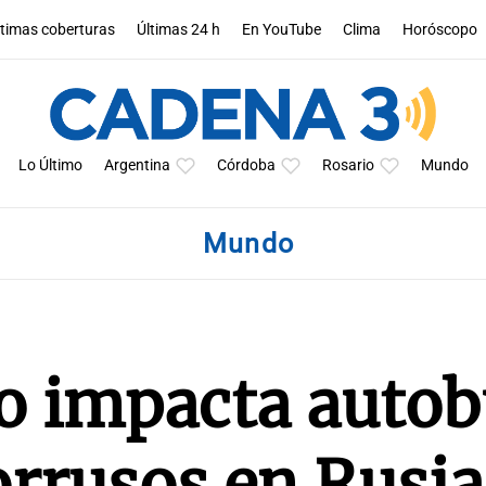
ltimas coberturas
Últimas 24 h
En YouTube
Clima
Horóscopo
Lo Último
Argentina
Córdoba
Rosario
Mundo
Mundo
o impacta autob
orrusos en Rusia