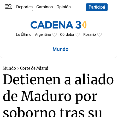
Deportes
Caminos
Opinión
Participá
Programas
Últimas coberturas
Últimas 24 h
En YouTube
Clima
Horóscopo
Lo Último
Argentina
Córdoba
Rosario
Mundo
Mundo
Corte de Miami
Detienen a aliado
de Maduro por
soborno tras su