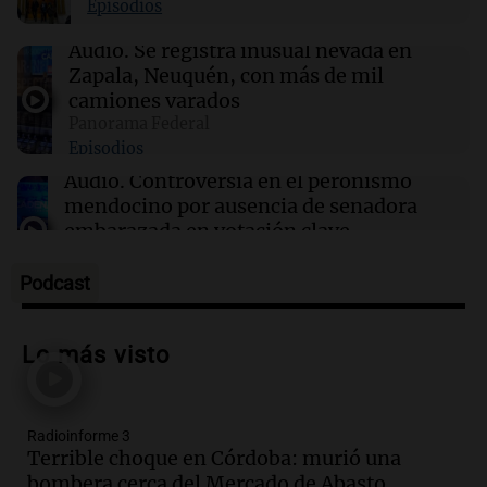
Episodios
17:32
Ciencia
Audio.
Se registra inusual nevada en
Estudio en la Antártida revela riesgos sociales
Zapala, Neuquén, con más de mil
para astronautas en misiones prolongadas
camiones varados
Panorama Federal
Episodios
17:31
Ciencia
Científicos de UCLA logran guiar el calor como
Audio.
Controversia en el peronismo
si fuera luz a temperatura ambiente
mendocino por ausencia de senadora
embarazada en votación clave
Panorama Federal
Episodios
Podcast
Audio.
Mateo Bouniba, joven de Villa
María, necesita un trasplante de médula
Lo más visto
en Estados Unidos
Panorama Federal
Episodios
Radioinforme 3
Audio.
Fieles celebran a San Cayetano
Terrible choque en Córdoba: murió una
en Córdoba pidiendo pan, paz y trabajo
bombera cerca del Mercado de Abasto