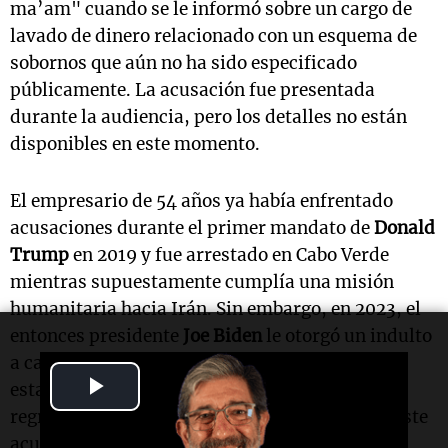
ma’am" cuando se le informó sobre un cargo de
lavado de dinero relacionado con un esquema de
sobornos que aún no ha sido especificado
públicamente. La acusación fue presentada
durante la audiencia, pero los detalles no están
disponibles en este momento.
El empresario de 54 años ya había enfrentado
acusaciones durante el primer mandato de
Donald
Trump
en 2019 y fue arrestado en Cabo Verde
mientras supuestamente cumplía una misión
humanitaria hacia Irán. Sin embargo, en 2023, el
entonces presidente
Joe Biden
le otorgó un indulto
a cambio de la liberación de varios
Play
estadounidenses detenidos en Venezuela y el
regreso de un contratista extranjero prófugo. Este
Video
acuerdo, parte de un intento fallido de la Casa