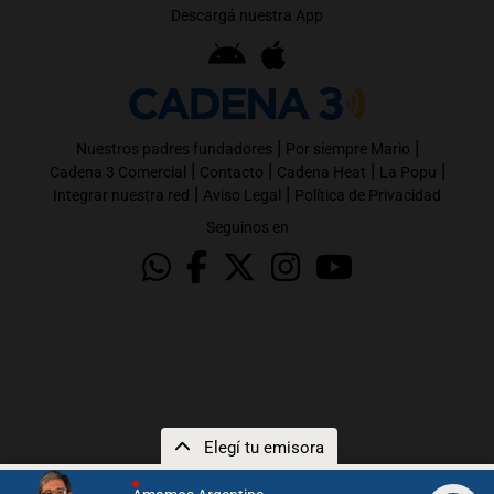
Descargá nuestra App
|
|
Nuestros padres fundadores
Por siempre Mario
|
|
|
|
Cadena 3 Comercial
Contacto
Cadena Heat
La Popu
|
|
Integrar nuestra red
Aviso Legal
Política de Privacidad
Seguinos en
Elegí tu emisora