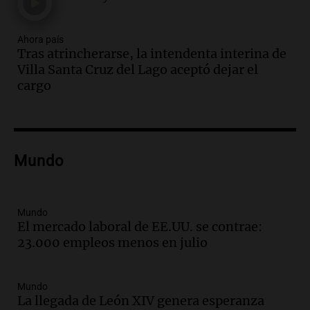
Altas Cumbres: peritos analizan
teléfono de Óscar González
Ahora país
Panorama Federal
Tras atrincherarse, la intendenta interina de
Episodios
Villa Santa Cruz del Lago aceptó dejar el
Audio.
Solicitan quiebra de Lebron
cargo
Group en medio de una investigación
por estafa piramidal millonaria
Panorama Federal
Episodios
Audio.
Detienen a pareja en Alderete por
Mundo
venta de medicamentos controlados
mediante delivery
Panorama Federal
Mundo
Episodios
El mercado laboral de EE.UU. se contrae:
23.000 empleos menos en julio
Audio.
El alzobispo García Cueva llama a
la clase dirigente a abordar problemas
económicos y sociales
Mundo
Panorama Federal
La llegada de León XIV genera esperanza
Episodios