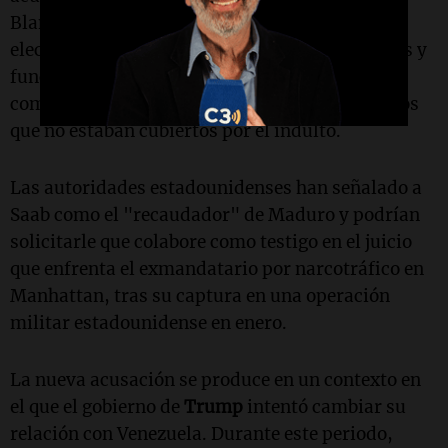
Blanca para convencer a Maduro de realizar
elecciones libres, fue criticado por republicanos y
funcionarios de las fuerzas del orden, quienes
comenzaron a investigar a Saab por otros delitos
que no estaban cubiertos por el indulto.
Las autoridades estadounidenses han señalado a
Saab como el "recaudador" de Maduro y podrían
solicitarle que colabore como testigo en el juicio
que enfrenta el exmandatario por narcotráfico en
Manhattan, tras su captura en una operación
militar estadounidense en enero.
La nueva acusación se produce en un contexto en
el que el gobierno de
Trump
intentó cambiar su
relación con Venezuela. Durante este periodo,