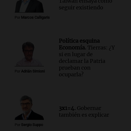
Taiwán ensaya cómo
seguir existiendo
Por
Marcos Calligaris
Política esquina
Economía.
Tierras: ¿Y
si en lugar de
declamar la Patria
prueban con
Por
Adrián Simioni
ocuparla?
3x1=4.
Gobernar
también es explicar
Por
Sergio Suppo