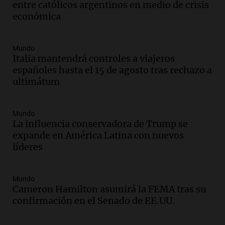
entre católicos argentinos en medio de crisis
Audio.
La inflación en Buenos Aires
económica
alcanza el 2,9% en julio, generando
incertidumbre sobre el IPC nacional
Panorama Federal
Mundo
Episodios
Italia mantendrá controles a viajeros
españoles hasta el 15 de agosto tras rechazo a
Audio.
Descuentos de hasta 700.000
ultimátum
pesos en salarios docentes en Jujuy
generan fuertes críticas
Panorama Federal
Mundo
Episodios
La influencia conservadora de Trump se
Audio.
Docentes de Jujuy denuncian
expande en América Latina con nuevos
descuentos de hasta 700.000 pesos en
líderes
sus salarios y genera alarma
Panorama Federal
Episodios
Mundo
Cameron Hamilton asumirá la FEMA tras su
Audio.
Siniestro vial en Salta: una mujer
confirmación en el Senado de EE.UU.
fallece tras perder el control de su
vehículo