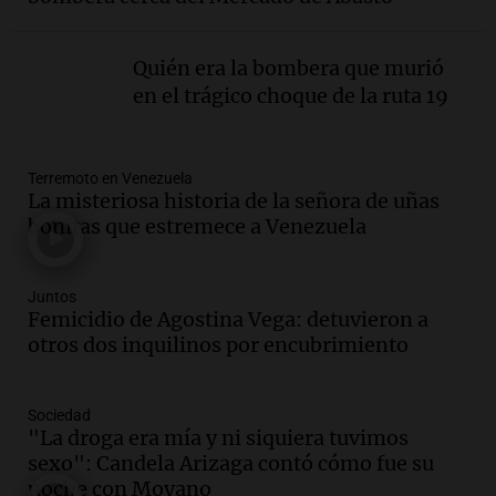
Viva la Radio
Episodios
Quién era la bombera que murió
Audio.
Día Internacional de la Cerveza:
en el trágico choque de la ruta 19
mitos, secretos y el desafío de producir
cerveza artesanal
Viva la Radio
Terremoto en Venezuela
Episodios
La misteriosa historia de la señora de uñas
Audio.
Tucumán enfrenta un equilibrio
bonitas que estremece a Venezuela
financiero precario debido a la caída del
consumo y recaudación
Panorama Federal
Juntos
Femicidio de Agostina Vega: detuvieron a
Episodios
otros dos inquilinos por encubrimiento
Audio.
La calidad del empleo en
Argentina cae y preocupa a economistas
en un contexto de crisis económica
Sociedad
Panorama Federal
"La droga era mía y ni siquiera tuvimos
Episodios
sexo": Candela Arizaga contó cómo fue su
Audio.
Audiencia por tragedia vial en
noche con Moyano