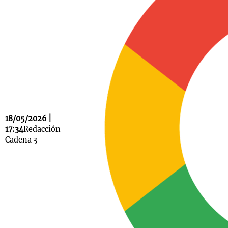
Notas
s
Notas
La Sole en
ial
Mundial 2026
Cadena 3
18/05/2026 |
17:34
Redacción
Cadena 3