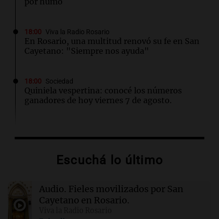
por humo
18:00
Viva la Radio Rosario
En Rosario, una multitud renovó su fe en San
Cayetano: "Siempre nos ayuda"
18:00
Sociedad
Quiniela vespertina: conocé los números
ganadores de hoy viernes 7 de agosto.
17:59
Deportes
La insólita charla entre un gomero y Facundo
Medina que se volvió viral
Escuchá lo último
17:33
Desde el podio
Audio.
Fieles movilizados por San
TC Pick Up: Las "Chatas del Campo
Argentino" vuelven al Autódromo Cabalén en
Cayetano en Rosario.
Octubre.
Viva la Radio Rosario