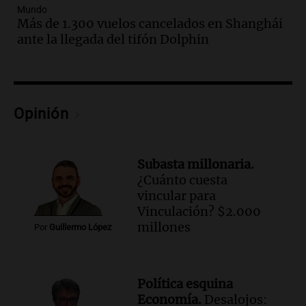
Mundo
Audio.
Una nutricionista derribó el mito
Más de 1.300 vuelos cancelados en Shanghái
del desayuno ideal: qué alimentos
ante la llegada del tifón Dolphin
conviene priorizar
Una mañana para todos
Episodios
Audio.
Murió Jorge Messi
Opinión
Una mañana para todos
Episodios
Subasta millonaria.
Audio.
Mateo, a los 25 años, lucha
¿Cuánto cuesta
contra el tiempo: necesita un trasplante
vincular para
para poder seguir viviend
Vinculación? $2.000
Una mañana para todos
millones
Por
Guillermo López
Episodios
Audio.
Estiman que la inflación nacional
de julio será menor al 2,9% registrado
Política esquina
en CABA
Economía.
Desalojos: