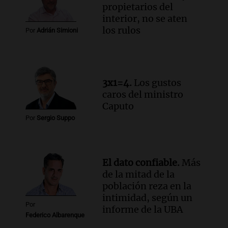
Una mañana para todos
propietarios del
Episodios
interior, no se aten
Audio.
Altas Cumbres: rescataron a una
los rulos
Por
Adrián Simioni
cabra que llevaba ocho días atrapada en
un precipicio
Una mañana para todos
Episodios
3x1=4.
Los gustos
Audio.
Chile planteó mejorar la
caros del ministro
conectividad fronteriza, aérea y digital
Caputo
con Jujuy
Por
Sergio Suppo
Panorama Federal
Episodios
El dato confiable.
Más
de la mitad de la
población reza en la
intimidad, según un
Por
informe de la UBA
Federico Albarenque