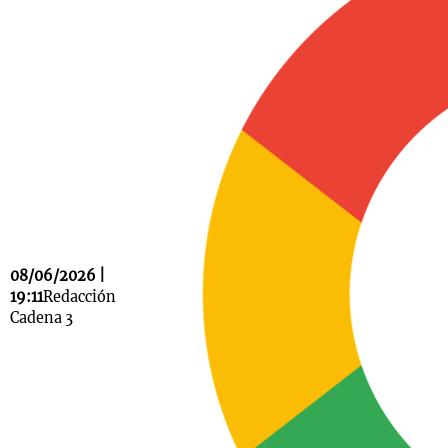
Notas
s
Notas
La Sole en
ial
Mundial 2026
Cadena 3
08/06/2026 |
19:11
Redacción
Cadena 3