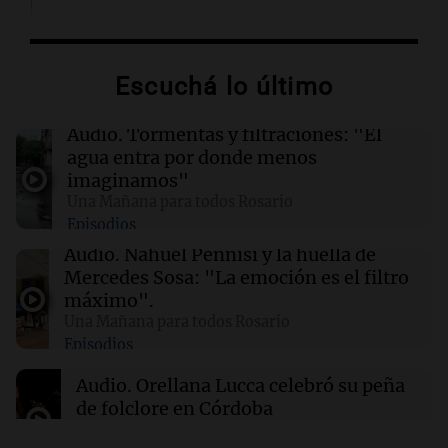
02:03
Tecnología
Airbnb acelera el lanzamiento de funciones
gracias a la inteligencia artificial en su
Escuchá lo último
búsqueda
Audio.
Tormentas y filtraciones: "El
01:49
Mundo
agua entra por donde menos
El Pentágono solicita a la industria de defensa
imaginamos"
un aumento en la producción de armas
Una Mañana para todos Rosario
Episodios
01:31
Ciencia
Audio.
Nahuel Pennisi y la huella de
Reducir alimentos dulces no disminuye
Mercedes Sosa: "La emoción es el filtro
antojos ni mejora la salud, según estudio
máximo".
Una Mañana para todos Rosario
Episodios
01:29
Mundo
El lago Mead alcanza su nivel más bajo en 90
Audio.
Orellana Lucca celebró su peña
años, evidenciando la crisis hídrica en EE.UU.
de folclore en Córdoba
Tarde y Media