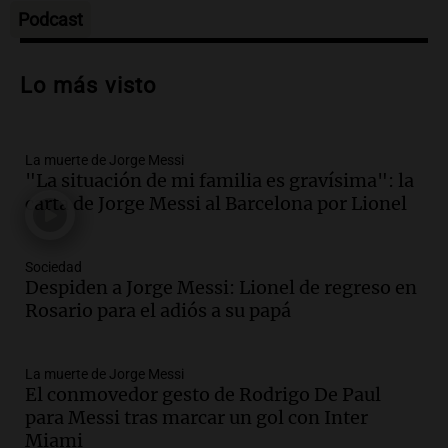
Episodios
Podcast
Audio.
Trágico accidente en Mendoza:
un muerto y varios heridos tras caída de
Lo más visto
vehículos desde un puente
Panorama Federal
Episodios
La muerte de Jorge Messi
Audio.
Tragedia en Mendoza: un muerto
"La situación de mi familia es gravísima": la
y cinco heridos tras caer dos autos desde
carta de Jorge Messi al Barcelona por Lionel
un puente
Una mañana para todos
Episodios
Sociedad
Audio.
Messi llegará esta noche a
Despiden a Jorge Messi: Lionel de regreso en
Rosario para acompañar a su familia
Rosario para el adiós a su papá
tras la muerte de su papá
Una mañana para todos
La muerte de Jorge Messi
Episodios
El conmovedor gesto de Rodrigo De Paul
Audio.
Ley de Propiedad Privada: el revés
para Messi tras marcar un gol con Inter
en el Congreso expuso una debilidad
Miami