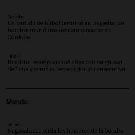
comunicacional del Gobierno
Una mañana para todos
Episodios
Sociedad
Un partido de fútbol terminó en tragedia: un
Audio.
Casabindo se prepara para una
hombre murió tras descompensarse en
celebración única: 30.000 turistas y el
Córdoba
tradicional Toreo de la Vincha
Una mañana para todos
Episodios
Fútbol
Audio.
Borges, abogada de Pourrain:
Instituto festejó sus 108 años con un golazo
"Tres hombres se lo llevaron para
de Luna y sumó su tercer triunfo consecutivo
hacerle preguntas y nunca regresó"
Una mañana para todos
Episodios
Audio.
Voluntarios limpiaron 9.000
Mundo
metros del río Suquía y retiraron hasta
800 kilos de basura por jornada
Una mañana para todos
Episodios
Mundo
Nagasaki recuerda los horrores de la bomba
Audio.
La historia de la servilleta que