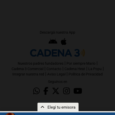
Descargá nuestra App
|
|
Nuestros padres fundadores
Por siempre Mario
|
|
|
|
Cadena 3 Comercial
Contacto
Cadena Heat
La Popu
|
|
Integrar nuestra red
Aviso Legal
Política de Privacidad
Seguinos en
Elegí tu emisora