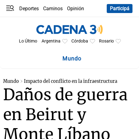
Deportes
Caminos
Opinión
Participá
Programas
Últimas coberturas
Últimas 24 h
En YouTube
Clima
Horóscopo
Lo Último
Argentina
Córdoba
Rosario
Mundo
Mundo
Impacto del conflicto en la infraestructura
Daños de guerra
en Beirut y
Monte Líbano