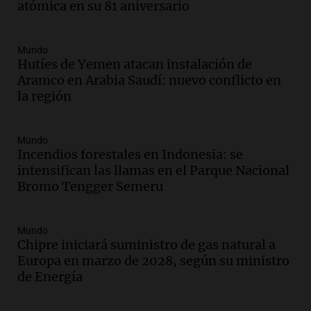
atómica en su 81 aniversario
firmó Jorge Messi para el primer
contrato de Leo con Barcelona
Una mañana para todos
Mundo
Episodios
Hutíes de Yemen atacan instalación de
Aramco en Arabia Saudí: nuevo conflicto en
Audio.
Joan Gaspart: "Sin Jorge, no sé si
la región
Messi hubiera llegado adonde llegó"
Una mañana para todos
Episodios
Mundo
Incendios forestales en Indonesia: se
Audio.
El orgullo y el sueño argentino de
intensifican las llamas en el Parque Nacional
Jorge Messi en una entrevista con Rony
Bromo Tengger Semeru
Vargas en 2007
Una mañana para todos
Episodios
Mundo
Audio.
El abuelo de Agostina Vega, tras
Chipre iniciará suministro de gas natural a
las nuevas detenciones: "En esa casa
Europa en marzo de 2028, según su ministro
todos tenían algo que ver"
de Energía
Una mañana para todos
Episodios