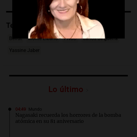
Temas
Beirut
Monte Líbano
PNUD
daños de guerra
Yassine Jaber
Lo último
04:49
Mundo
Nagasaki recuerda los horrores de la bomba
atómica en su 81 aniversario