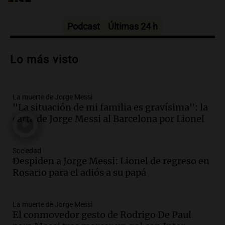
Tarde y Media
Episodios
Podcast
Últimas 24 h
Audio.
Trágico accidente en Mendoza:
un muerto y varios heridos tras caída de
Lo más visto
vehículos desde un puente
Panorama Federal
Episodios
La muerte de Jorge Messi
Audio.
Tragedia en Mendoza: un muerto
"La situación de mi familia es gravísima": la
y cinco heridos tras caer dos autos desde
carta de Jorge Messi al Barcelona por Lionel
un puente
Una mañana para todos
Episodios
Sociedad
Audio.
Messi llegará esta noche a
Despiden a Jorge Messi: Lionel de regreso en
Rosario para acompañar a su familia
Rosario para el adiós a su papá
tras la muerte de su papá
Una mañana para todos
La muerte de Jorge Messi
Episodios
El conmovedor gesto de Rodrigo De Paul
Audio.
Ley de Propiedad Privada: el revés