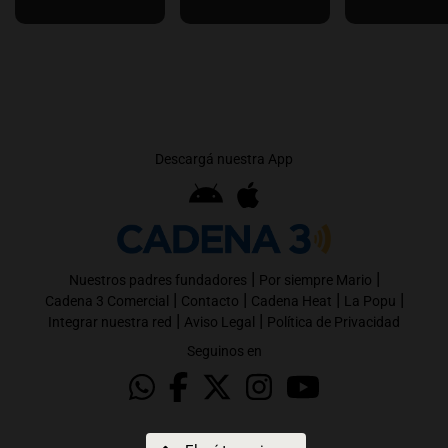
Descargá nuestra App
|
|
Nuestros padres fundadores
Por siempre Mario
|
|
|
|
Cadena 3 Comercial
Contacto
Cadena Heat
La Popu
|
|
Integrar nuestra red
Aviso Legal
Política de Privacidad
Seguinos en