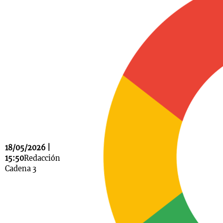
Notas
s
Notas
La Sole en
ial
Mundial 2026
Cadena 3
18/05/2026 |
15:50
Redacción
Cadena 3