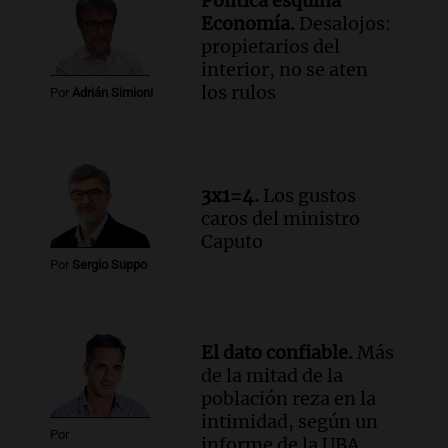
Política esquina
en CABA
Economía.
Desalojos:
Una mañana para todos
propietarios del
Episodios
interior, no se aten
Audio.
Altas Cumbres: rescataron a una
los rulos
Por
Adrián Simioni
cabra que llevaba ocho días atrapada en
un precipicio
Una mañana para todos
Episodios
3x1=4.
Los gustos
Audio.
Chile planteó mejorar la
caros del ministro
conectividad fronteriza, aérea y digital
Caputo
con Jujuy
Por
Sergio Suppo
Panorama Federal
Episodios
El dato confiable.
Más
de la mitad de la
población reza en la
intimidad, según un
Por
informe de la UBA