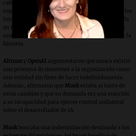
cabo en
Oakland
, California, reveló la profunda
ruptura entre los dos titanes de Silicon Valley y los
inicios de
OpenAI
, que actualmente está valorada
en 852.000 millones de dólares y se perfila para
una de las mayores ofertas públicas iniciales de la
historia.
Altman
y
OpenAI
argumentaron que nunca existió
una promesa de mantener a la organización como
una entidad sin fines de lucro indefinidamente.
Además, afirmaron que
Musk
estaba al tanto de
estos cambios y que su demanda era una reacción
a su incapacidad para ejercer control unilateral
sobre el desarrollador de IA.
Musk
buscaba una indemnización destinada a los
esfuerzos filantrópicos del brazo benéfico de