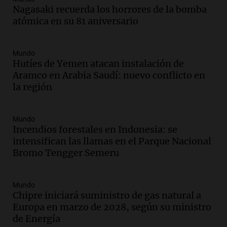
Nagasaki recuerda los horrores de la bomba
Audio.
La historia de la servilleta que
atómica en su 81 aniversario
firmó Jorge Messi para el primer
contrato de Leo con Barcelona
Una mañana para todos
Mundo
Episodios
Hutíes de Yemen atacan instalación de
Aramco en Arabia Saudí: nuevo conflicto en
Audio.
Joan Gaspart: "Sin Jorge, no sé si
la región
Messi hubiera llegado adonde llegó"
Una mañana para todos
Episodios
Mundo
Incendios forestales en Indonesia: se
Audio.
El orgullo y el sueño argentino de
intensifican las llamas en el Parque Nacional
Jorge Messi en una entrevista con Rony
Bromo Tengger Semeru
Vargas en 2007
Una mañana para todos
Episodios
Mundo
Audio.
El abuelo de Agostina Vega, tras
Chipre iniciará suministro de gas natural a
las nuevas detenciones: "En esa casa
Europa en marzo de 2028, según su ministro
todos tenían algo que ver"
de Energía