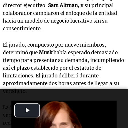
director ejecutivo,
Sam Altman
, y su principal
colaborador cambiaron el enfoque de la entidad
hacia un modelo de negocio lucrativo sin su
consentimiento.
El jurado, compuesto por nueve miembros,
determinó que
Musk
había esperado demasiado
tiempo para presentar su demanda, incumpliendo
así el plazo establecido por el estatuto de
limitaciones. El jurado deliberó durante
aproximadamente dos horas antes de llegar a su
veredicto.
La jueza
Yvonne Gonzalez Rogers
aceptó el
Play
veredicto del jurado y desestimó las
Video
reclamaciones de
Musk
. El juicio, que se llevó a