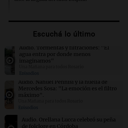
02:03
Tecnología
Airbnb acelera el lanzamiento de funciones
gracias a la inteligencia artificial en su
Escuchá lo último
búsqueda
Audio.
Tormentas y filtraciones: "El
01:49
Mundo
agua entra por donde menos
El Pentágono solicita a la industria de defensa
imaginamos"
un aumento en la producción de armas
Una Mañana para todos Rosario
Episodios
01:31
Ciencia
Audio.
Nahuel Pennisi y la huella de
Reducir alimentos dulces no disminuye
Mercedes Sosa: "La emoción es el filtro
antojos ni mejora la salud, según estudio
máximo".
Una Mañana para todos Rosario
Episodios
01:29
Mundo
El lago Mead alcanza su nivel más bajo en 90
Audio.
Orellana Lucca celebró su peña
años, evidenciando la crisis hídrica en EE.UU.
de folclore en Córdoba