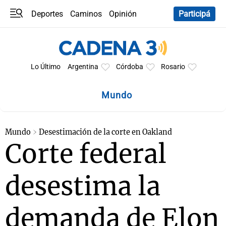
Deportes
Caminos
Opinión
Participá
Programas
Últimas coberturas
Últimas 24 h
En YouTube
Clima
Horóscopo
Lo Último
Argentina
Córdoba
Rosario
Mundo
Mundo
Desestimación de la corte en Oakland
Corte federal
desestima la
demanda de Elon