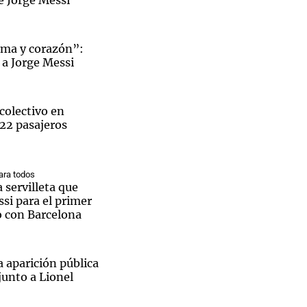
e Jorge Messi
lma y corazón”:
 a Jorge Messi
colectivo en
 22 pasajeros
ra todos
a servilleta que
si para el primer
o con Barcelona
a aparición pública
junto a Lionel