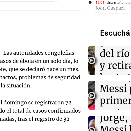
Audio.
12:01
Una mañana pa
Joan Gaspart: "
Messi hubiera 
Volunt
llegó"
limpia
Escuchá 
11:52
Sociedad
Audio.
9.000
“Abrazo gigante
la familia Mess
histori
del rí
por duelo
— Las autoridades congoleñas
sos de ébola en un solo día, lo
servil
y reti
11:46
Una mañana pa
rote, que se declaró hace un mes.
El abuelo de Ag
firmó 
hasta 
ntactos, problemas de seguridad
las nuevas det
casa están tod
la situación.
Messi 
de bas
Audio.
prime
jornad
11:38
Una mañana pa
l domingo se registraron 72
Gaspar
El orgullo y el
contra
do el total de casos confirmados
Una mañana
Jorge Messi en 
Audio.
Jorge, 
Rony Vargas e
Episodios
adas, tras el registro de 32
Leo c
orgullo
Messi 