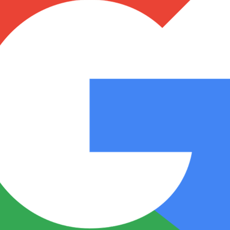
Notas
Notas
No
e en Cadena 3
El huracán de Arequito
Cadena 3 en