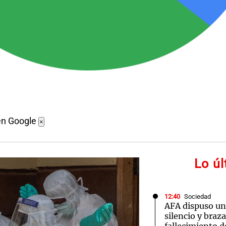
en Google
×
Lo ú
12:40
Sociedad
AFA dispuso un
silencio y braz