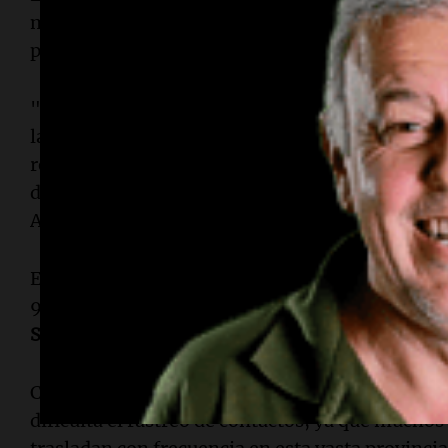
mejorar los sistemas de laboratorio y aumentar 
para hacer frente al brote de manera más efecti
"Estamos comprometidos a apoyar a los países 
la transmisión. Hacemos un llamado a socios y 
recursos que fortalezcan la respuesta y salven 
de los
Centros para el Control y la Prevención 
Africa CDC.
El brote se concentra en la provincia oriental d
90% de los casos. También se han reportado ca
Sur
, y ha habido propagación hacia
Uganda
.
Casi un millón de personas han sido desplazadas 
dificulta el rastreo de contactos, ya que muchos