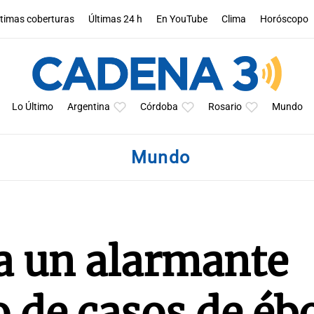
ltimas coberturas
Últimas 24 h
En YouTube
Clima
Horóscopo
Lo Último
Argentina
Córdoba
Rosario
Mundo
Mundo
a un alarmante
 de casos de éb