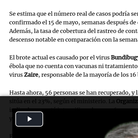
Se estima que el número real de casos podría se
confirmado el 15 de mayo, semanas después de q
Además, la tasa de cobertura del rastreo de con
descenso notable en comparación con la semana
El brote actual es causado por el virus
Bundibug
ébola que no cuenta con vacunas ni tratamientos
virus
Zaire
, responsable de la mayoría de los 16 
Hasta ahora, 56 personas se han recuperado, y la
sitúa en el 23%, según el ministerio. La
Organiz
indicado que está intensificando sus esfuerzos 
Play
y tratamientos.
Video
El organismo de salud africano ha comenzado a