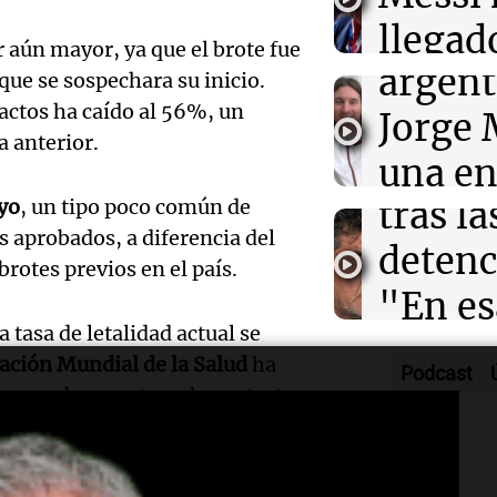
Barcel
sueño
llegad
r aún mayor, ya que el brote fue
Una mañana
Audio.
argent
llegó"
ue se sospechara su inicio.
Episodios
tactos ha caído al 56%, un
abuelo
Jorge 
Una mañana
 anterior.
Episodios
Agosti
una en
Audio.
tras l
yo
, un tipo poco común de
con R
Nutric
 aprobados, a diferencia del
detenc
Vargas
brotes previos en el país.
derrib
"En es
Una mañana
del de
Episodios
 tasa de letalidad actual se
Audio.
todos 
ideal: 
ación Mundial de la Salud
ha
Podcast
de la 
algo q
en pruebas, rastreo de contactos
alimen
legisla
Una mañana
convi
Episodios
oficia
 desplegar apoyo técnico,