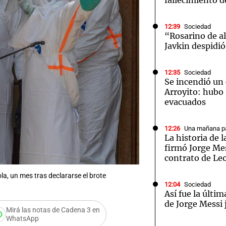
fallecimiento d
12:39
Sociedad
“Rosarino de a
Javkin despidió
12:35
Sociedad
Se incendió un 
Arroyito: hubo
evacuados
12:26
Una mañana pa
La historia de l
firmó Jorge Mes
contrato de Le
a, un mes tras declararse el brote
12:04
Sociedad
Así fue la últim
de Jorge Messi 
Mirá las notas de Cadena 3 en
WhatsApp