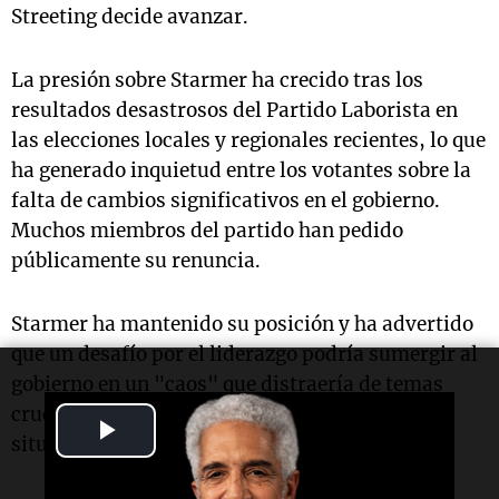
Streeting decide avanzar.
La presión sobre Starmer ha crecido tras los
resultados desastrosos del Partido Laborista en
las elecciones locales y regionales recientes, lo que
ha generado inquietud entre los votantes sobre la
falta de cambios significativos en el gobierno.
Muchos miembros del partido han pedido
públicamente su renuncia.
Starmer ha mantenido su posición y ha advertido
que un desafío por el liderazgo podría sumergir al
gobierno en un "caos" que distraería de temas
cruciales como la crisis del costo de la vida y la
Play
situación en Oriente Medio.
Video