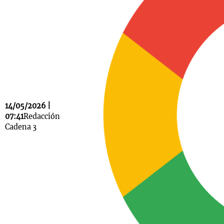
Notas
s
Notas
La Sole en
ial
Mundial 2026
Cadena 3
14/05/2026 |
07:41
Redacción
Cadena 3