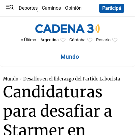
Deportes
Caminos
Opinión
Participá
Programas
Últimas coberturas
Últimas 24 h
En YouTube
Clima
Horóscopo
Lo Último
Argentina
Córdoba
Rosario
Mundo
Mundo
Desafíos en el liderazgo del Partido Laborista
Candidaturas
para desafiar a
Starmer en