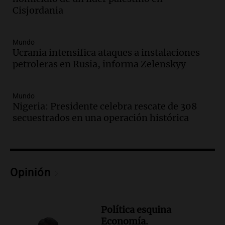
Noticias
Cisjordania
Episodios
Audio.
Robos en Berazategui:
delincuentes asaltan tres comercios en
Mundo
una sola noche
Ucrania intensifica ataques a instalaciones
petroleras en Rusia, informa Zelenskyy
Panorama Federal
Episodios
Audio.
Debate sobre reforma del Banco
Mundo
Central refleja tensiones políticas y
Nigeria: Presidente celebra rescate de 308
económicos en Argentina
secuestrados en una operación histórica
Noticias
Episodios
Audio.
Luis Juez defendió la ley de
propiedad privada: "Hay mucho relato y
Opinión
poca lectura"
Noticias Rosario
Episodios
Política esquina
Audio.
León XIV prioriza su visita a Perú
Economía.
en su viaje a América Latina desde