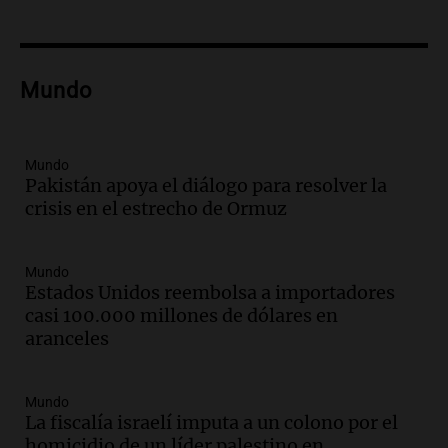
Audio.
La visita papal no debe mezclarse
con la política, advierte el consultor
Carlos Fara
Mundo
Panorama Federal
Episodios
Audio.
Derrapó con su moto en 27 de
Mundo
Febrero al 6100 y terminó
Pakistán apoya el diálogo para resolver la
hospitalizado
crisis en el estrecho de Ormuz
Noticias Rosario
Episodios
Audio.
Córdoba multará con hasta $420
Mundo
mil los escapes libres y sancionará las
Estados Unidos reembolsa a importadores
"hordas" de motos
casi 100.000 millones de dólares en
Radioinforme 3
aranceles
Episodios
Audio.
Continúan audiencias en caso de
Mundo
corrupción con testimonios que
La fiscalía israelí imputa a un colono por el
exponen graves irregularidades
homicidio de un líder palestino en