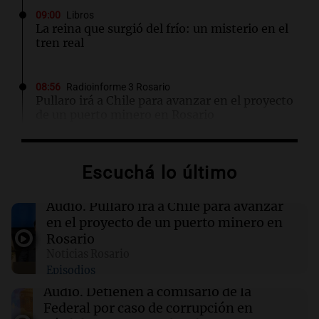
09:00
Libros
La reina que surgió del frío: un misterio en el
tren real
08:56
Radioinforme 3 Rosario
Pullaro irá a Chile para avanzar en el proyecto
de un puerto minero en Rosario
08:55
El papa León XIV en Argentina
Escuchá lo último
La pizzería más antigua de Córdoba
homenajeó a León XIV con una pizza
esculpida con su rostro
Audio.
Pullaro irá a Chile para avanzar
en el proyecto de un puerto minero en
Rosario
08:49
Radioinforme 3 Rosario
Noticias Rosario
"No podía denunciar a un compatriota": el
Episodios
dilema del Consulado tras encontrar a Micaela
en Brasil
Audio.
Detienen a comisario de la
Federal por caso de corrupción en