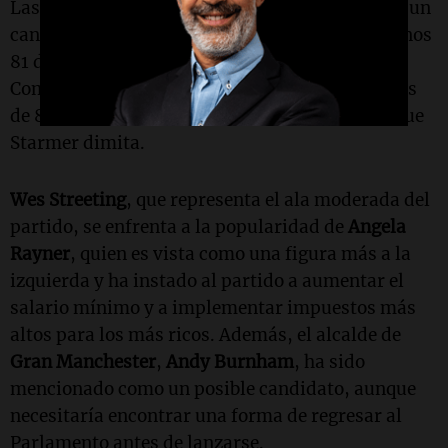
Las reglas del Partido Laborista establecen que un
candidato debe contar con el respaldo de al menos
81 de los 403 miembros de la Cámara de los
Comunes para postularse. En este contexto, más
de 81 miembros han manifestado su deseo de que
Starmer dimita.
Wes Streeting
, que representa el ala moderada del
partido, se enfrenta a la popularidad de
Angela
Rayner
, quien es vista como una figura más a la
izquierda y ha instado al partido a aumentar el
salario mínimo y a implementar impuestos más
altos para los más ricos. Además, el alcalde de
Gran Manchester
,
Andy Burnham
, ha sido
mencionado como un posible candidato, aunque
necesitaría encontrar una forma de regresar al
Parlamento antes de lanzarse.