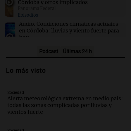
Córdoba y otros implicados
08:36
Sociedad
Panorama Federal
Chubut extiende la emergencia carcelaria por
Episodios
dos años ante la creciente sobrepoblación
Audio.
Condiciones climáticas actuales
en Córdoba: lluvias y viento fuerte para
hoy
Noticias
Episodios
Podcast
Últimas 24 h
Audio.
Exposición solidaria de vehículos
exóticos en Tucumán busca recaudar
Lo más visto
donaciones para merenderos
Noticias
Episodios
Sociedad
Audio.
El índice asado del Mercado
Alerta meteorológica extrema en medio país:
Norte muestra una leve baja en el costo
todas las zonas complicadas por lluvias y
para 10 personas
vientos fuerte
Noticias
Episodios
Audio.
La pizzería más antigua de
Sociedad