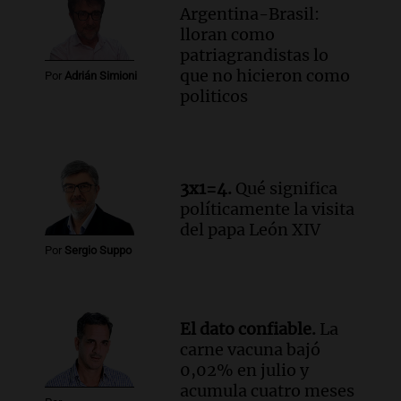
Argentina-Brasil:
Argentina
lloran como
Noticias
patriagrandistas lo
Episodios
que no hicieron como
Por
Adrián Simioni
Audio.
Juicio por la tragedia de las Altas
politicos
Cumbres: un bombero testimonia sobre
el manejo de la ambulancia
Noticias
Episodios
Audio.
Avanza el juicio por la tragedia de
3x1=4.
Qué significa
las Altas Cumbres en Córdoba con
políticamente la visita
testimonios clave y videos
del papa León XIV
Noticias
Por
Sergio Suppo
Episodios
Audio.
Detención de joven argentina en
EE.UU. durante el Mundial genera
El dato confiable.
La
preocupación y desesperación
carne vacuna bajó
Noticias
0,02% en julio y
Episodios
acumula cuatro meses