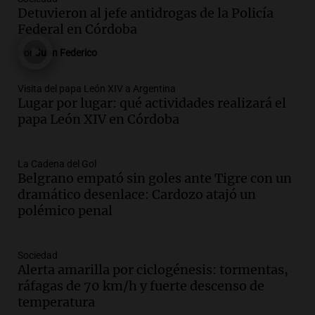
Córdoba homenajeó a León XIV con una
Detuvieron al jefe antidrogas de la Policía
pizza esculpida con su rostro
Federal en Córdoba
Radioinforme 3
Por
Juan Federico
Episodios
Audio.
Córdoba jugará un papel clave en
Visita del papa León XIV a Argentina
Lugar por lugar: qué actividades realizará el
la visita del Papa León XIV a Argentina
papa León XIV en Córdoba
Panorama Federal
Episodios
Audio.
Boca se impone a Estudiantes
La Cadena del Gol
Belgrano empató sin goles ante Tigre con un
con gol de Azcácibar en un sólido
dramático desenlace: Cardozo atajó un
desempeño del equipo
polémico penal
Noticias
Episodios
Audio.
Boca Juniors obtiene una vital
Sociedad
victoria ante Estudiantes gracias al gol
Alerta amarilla por ciclogénesis: tormentas,
de Santiago Azcácibar
ráfagas de 70 km/h y fuerte descenso de
Noticias
temperatura
Episodios