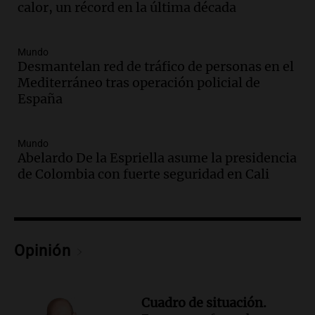
calor, un récord en la última década
público en general
Noticias
Episodios
Mundo
Audio.
Femicidio de Agostina Vega en
Desmantelan red de tráfico de personas en el
Córdoba: detuvieron a otros dos
Mediterráneo tras operación policial de
inquilinos por encubrimiento
España
Juntos
Episodios
Mundo
Audio.
Aumento de precios en papa y
Abelardo De la Espriella asume la presidencia
cebolla: hasta 300% en algunos casos,
de Colombia con fuerte seguridad en Cali
advierte Cofrutos
Panorama Federal
Episodios
Audio.
Aumento de precios en papa y
cebolla alcanza hasta el 300% en el
Opinión
mercado de Cofrutos
Panorama Federal
Episodios
Cuadro de situación.