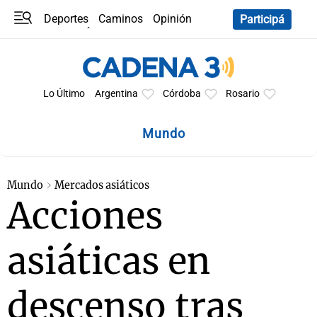
Deportes
Caminos
Opinión
Participá
Programas
Últimas coberturas
Últimas 24 h
En YouTube
Clima
Horóscopo
Lo Último
Argentina
Córdoba
Rosario
Mundo
Mundo
Mercados asiáticos
Acciones
asiáticas en
descenso tras