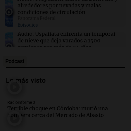
Se divorciaron y la Justicia ordenó que ella le
alrededores por nevadas y malas
pague una renta por vivir en la casa familiar
condiciones de circulación
Por
Agustina Vivanco
Panorama Federal
Episodios
Audio.
Uspallata enfrenta un temporal
10:50
Sociedad
Quién era la bombera que murió en el trágico
de nieve que deja varados a 1500
choque de la ruta 19
camiones por más de 24 días
Noticias
Episodios
Podcast
Audio.
Exigen justicia por Débora:
"Lamentablemente nadie va a
Lo más visto
devolvérnosla"
Siempre Juntos Rosario
Episodios
Radioinforme 3
Audio.
Se divorciaron y la Justicia
Terrible choque en Córdoba: murió una
ordenó que ella le pague una renta por
bombera cerca del Mercado de Abasto
vivir en la casa familiar
Desayuno de Juntos
Episodios