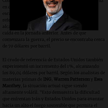
Con la posibilidad de reabrir el estrecho de Ormuz
en duda, los precios del petróleo comenzaron a
escalar nuevamente. El crudo Brent, que es el
referente internacional, subió un 0,9% hasta
alcanzar los 92,30 dólares por barril, tras una
caída en la jornada anterior. Antes de que
comenzara la guerra, el precio se encontraba cerca
de 70 dólares por barril.
El crudo de referencia de Estados Unidos también
experimentó un incremento del 1%, alcanzando
los 89,04 dólares por barril. Según los analistas de
materias primas de
ING
,
Warren Patterson
y
Ewa
Manthey
, la situación actual sigue siendo
altamente volátil. "Esto demuestra la dificultad
que enfrentan Irán y Estados Unidos para avanzar
hacia un alto el fuego sostenible que permita el