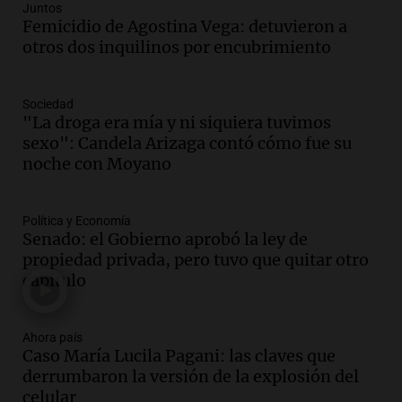
Juntos
Audio.
Una mujer fallece tras vuelco de
Femicidio de Agostina Vega: detuvieron a
vehículo en la Circunvalación Este-
otros dos inquilinos por encubrimiento
Oeste en Salta
Panorama Federal
Sociedad
Episodios
"La droga era mía y ni siquiera tuvimos
Audio.
Una mujer muere tras un vuelco
sexo": Candela Arizaga contó cómo fue su
en la Circunvalación Este-Oeste de
noche con Moyano
Salta
Panorama Federal
Episodios
Política y Economía
Senado: el Gobierno aprobó la ley de
Audio.
El Polo Obrero marcha en
propiedad privada, pero tuvo que quitar otro
Córdoba pidiendo trabajo genuino y
capítulo
mejoras en programas sociales
Panorama Federal
Episodios
Ahora país
Audio.
La marcha de gremios y
Caso María Lucila Pagani: las claves que
organizaciones sociales por San
derrumbaron la versión de la explosión del
Cayetano avanza hacia el Monumento
celular