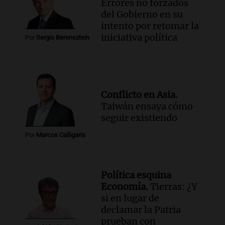
Audio.
Corte de luz en Córdoba: servicio
Errores no forzados
casi restablecido tras los fuertes vientos
del Gobierno en su
de 100 km/h
intento por retomar la
Noticias
iniciativa política
Por
Sergio Berensztein
Episodios
Audio.
Córdoba enfrenta los estragos del
fuerte viento: árboles y paredes caídas
en varios puntos
Conflicto en Asia.
Noticias
Taiwán ensaya cómo
Episodios
seguir existiendo
Audio.
La peregrinación de San
Cayetano en Argentina: fe, trabajo y
Por
Marcos Calligaris
agradecimiento
La Mesa de Café
Episodios
Política esquina
Audio.
Detuvieron al hijo de Fran
Economía.
Tierras: ¿Y
Riquelme tras un operativo con 10
si en lugar de
allanamientos en Rosario
declamar la Patria
Noticias Rosario
prueban con