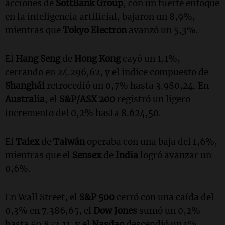
acciones de
SoftBank Group
, con un fuerte enfoque
en la inteligencia artificial, bajaron un 8,9%,
mientras que
Tokyo Electron
avanzó un 5,3%.
El
Hang Seng
de
Hong Kong
cayó un 1,1%,
cerrando en 24.296,62, y el índice compuesto de
Shanghái
retrocedió un 0,7% hasta 3.980,24. En
Australia
, el
S&P/ASX 200
registró un ligero
incremento del 0,2% hasta 8.624,50.
El
Taiex
de
Taiwán
operaba con una baja del 1,6%,
mientras que el
Sensex
de
India
logró avanzar un
0,6%.
En Wall Street, el
S&P 500
cerró con una caída del
0,3% en 7.386,65, el
Dow Jones
sumó un 0,2%
hasta 50.872,11, y el
Nasdaq
descendió un 1%