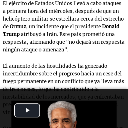
El ejército de Estados Unidos llevó a cabo ataques
a primera hora del miércoles, después de que un
helicóptero militar se estrellara cerca del estrecho
de
Ormuz
, un incidente que el presidente
Donald
Trump
atribuyó a Irán. Este país prometió una
respuesta, afirmando que "no dejará sin respuesta
ningún ataque o amenaza".
El aumento de las hostilidades ha generado
incertidumbre sobre el progreso hacia un cese del
fuego permanente en un conflicto que ya lleva más
de tres meses, lo que ha contribuido a la
inestabilidad de los mercados, que ya enfrentaban
presiones debido a ventas masivas en empresas
Play
vinculadas al auge de la inteligencia artificial.
Video