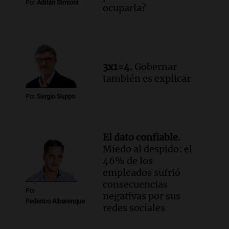
Por
Adrián Simioni
Episodios
ocuparla?
3x1=4.
Gobernar
también es explicar
Por
Sergio Suppo
El dato confiable.
Miedo al despido: el
46% de los
empleados sufrió
consecuencias
Por
negativas por sus
Federico Albarenque
redes sociales