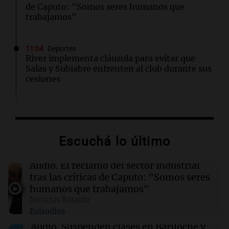
de Caputo: "Somos seres humanos que
trabajamos"
11:04
Deportes
River implementa cláusula para evitar que
Salas y Subiabre enfrenten al club durante sus
cesiones
11:01
Terremoto en Venezuela
La misteriosa historia de la señora de uñas
bonitas que estremece a Venezuela
Escuchá lo último
10:53
Plataformas
Audio.
El reclamo del sector industrial
Moria Casán llega a Netflix con una serie que
tras las críticas de Caputo: "Somos seres
recorre cinco décadas
humanos que trabajamos"
Por
Susana Manzelli
Noticias Rosario
Episodios
10:51
Desayuno de Juntos
Audio.
Suspenden clases en Bariloche y