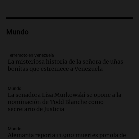
Noticias Rosario
Episodios
Audio.
San Cayetano y Aumento de
Peajes: Noticias Destacadas de
Mundo
Argentina en un Resumen Actual
Noticias
Episodios
Audio.
Lewandowski contra el Gobierno:
Terremoto en Venezuela
La misteriosa historia de la señora de uñas
"Es un proyecto de país que apunta a una
bonitas que estremece a Venezuela
Argentina extractivista"
Siempre Juntos Rosario
Episodios
Mundo
Audio.
Kicillof critica la represión
La senadora Lisa Murkowski se opone a la
policial en el Congreso por la ley de
nominación de Todd Blanche como
propiedad privada
secretario de Justicia
Panorama Federal
Episodios
Mundo
Audio.
Comienza Expo La Bulaye 2026:
Alemania reporta 11.900 muertes por ola de
Un atractivo para la ruralidad y el