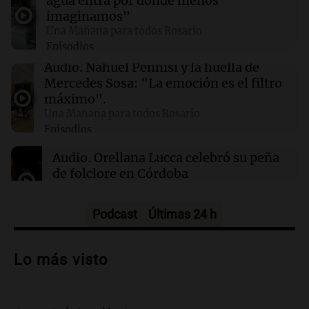
agua entra por donde menos
23:56
Sociedad
imaginamos"
Salteño demanda a AstraZeneca y al Estado
Una Mañana para todos Rosario
por $191 millones por efectos de la vacuna
Episodios
Covid-19
Audio.
Nahuel Pennisi y la huella de
Mercedes Sosa: "La emoción es el filtro
23:51
La muerte de Jorge Messi
máximo".
El conmovedor gesto de Rodrigo De Paul para
Una Mañana para todos Rosario
Messi tras marcar un gol con Inter Miami
Episodios
Audio.
Orellana Lucca celebró su peña
de folclore en Córdoba
Tarde y Media
Episodios
Podcast
Últimas 24 h
Audio.
Trágico accidente en Mendoza:
un muerto y varios heridos tras caída de
Lo más visto
vehículos desde un puente
Panorama Federal
Episodios