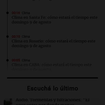
00:16
Clima
Clima en Santa Fe: cómo estará el tiempo este
domingo 9 de agosto
00:10
Clima
Clima en Rosario: cómo estará el tiempo este
domingo 9 de agosto
00:05
Clima
Clima en CABA: cómo estará el tiempo este
domingo 9 de agosto
00:00
Clima
Escuchá lo último
Clima en Córdoba: cómo estará el tiempo este
domingo 9 de agosto
Audio.
Tormentas y filtraciones: "El