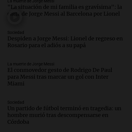
La muerte de Jorge Messi
Audio.
Tragedia en Mendoza: un muerto
"La situación de mi familia es gravísima": la
y cinco heridos tras caer dos autos desde
carta de Jorge Messi al Barcelona por Lionel
un puente
Una mañana para todos
Episodios
Sociedad
Audio.
Messi llegará esta noche a
Despiden a Jorge Messi: Lionel de regreso en
Rosario para acompañar a su familia
Rosario para el adiós a su papá
tras la muerte de su papá
Una mañana para todos
La muerte de Jorge Messi
Episodios
El conmovedor gesto de Rodrigo De Paul
Audio.
Ley de Propiedad Privada: el revés
para Messi tras marcar un gol con Inter
en el Congreso expuso una debilidad
Miami
comunicacional del Gobierno
Una mañana para todos
Episodios
Sociedad
Un partido de fútbol terminó en tragedia: un
Audio.
Casabindo se prepara para una
hombre murió tras descompensarse en
celebración única: 30.000 turistas y el
Córdoba
tradicional Toreo de la Vincha
Una mañana para todos