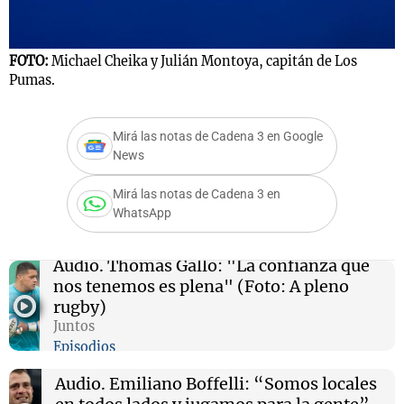
FOTO:
Michael Cheika y Julián Montoya, capitán de Los
Notas
Pumas.
s
Notas
La Sole en
Mirá las notas de Cadena 3 en Google
ial
Mundial 2026
Cadena 3
News
Mirá las notas de Cadena 3 en
WhatsApp
Audio.
Thomás Gallo: "La confianza que
nos tenemos es plena" (Foto: A pleno
rugby)
Juntos
Episodios
Audio.
Emiliano Boffelli: “Somos locales