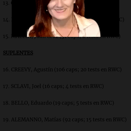
13. CINTI, Lucio (21 caps; 5 tests en RWC)
14. BOFFELLI, Emiliano (57 caps; 7 tests en RWC)
15. MALLÍA, Juan Cruz (31 caps; 6 tests en RWC)
SUPLENTES
16. CREEVY, Agustín (106 caps; 20 tests en RWC)
17. SCLAVI, Joel (16 caps; 4 tests en RWC)
18. BELLO, Eduardo (19 caps; 5 tests en RWC)
19. ALEMANNO, Matías (92 caps; 15 tests en RWC)