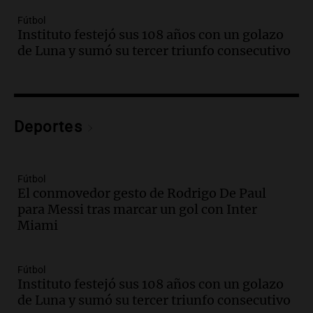
Episodios
Fútbol
Audio.
Borges, abogada de Pourrain:
Instituto festejó sus 108 años con un golazo
"Tres hombres se lo llevaron para
de Luna y sumó su tercer triunfo consecutivo
hacerle preguntas y nunca regresó"
Una mañana para todos
Episodios
Audio.
Voluntarios limpiaron 9.000
Deportes
metros del río Suquía y retiraron hasta
800 kilos de basura por jornada
Una mañana para todos
Episodios
Fútbol
El conmovedor gesto de Rodrigo De Paul
Audio.
La historia de la servilleta que
para Messi tras marcar un gol con Inter
firmó Jorge Messi para el primer
Miami
contrato de Leo con Barcelona
Una mañana para todos
Episodios
Fútbol
Instituto festejó sus 108 años con un golazo
Audio.
Joan Gaspart: "Sin Jorge, no sé si
de Luna y sumó su tercer triunfo consecutivo
Messi hubiera llegado adonde llegó"