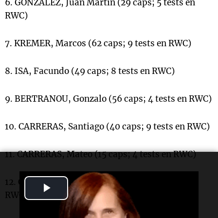
6. GONZÁLEZ, Juan Martín (29 caps; 5 tests en
RWC)
7. KREMER, Marcos (62 caps; 9 tests en RWC)
8. ISA, Facundo (49 caps; 8 tests en RWC)
9. BERTRANOU, Gonzalo (56 caps; 4 tests en RWC)
10. CARRERAS, Santiago (40 caps; 9 tests en RWC)
11. CARRERAS, Mateo (15 caps; 4 tests en RWC)
12. CHOCOBARES, Santiago (18 caps; 4 test en
Play
RWC)
Video