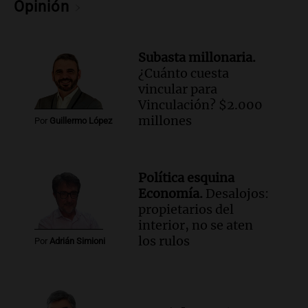
Opinión
Audio.
Chile planteó mejorar la
conectividad fronteriza, aérea y digital
con Jujuy
Subasta millonaria.
Panorama Federal
¿Cuánto cuesta
Episodios
vincular para
Vinculación? $2.000
millones
Por
Guillermo López
Política esquina
Economía.
Desalojos:
propietarios del
interior, no se aten
los rulos
Por
Adrián Simioni