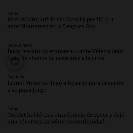
Una mañana para todos
Episodios
Fútbol
Inter Miami sufrió sin Messi y perdió 2-1
Audio.
El orgullo y el sueño argentino de
ante Monterrey en la Leagues Cup
Jorge Messi en una entrevista con Rony
Vargas en 2007
Una mañana para todos
Boca Juniors
Episodios
Boca rescató un empate 1-1 ante Vélez y dejó
Audio.
El abuelo de Agostina Vega, tras
pasar la chance de acercarse a la cima
las nuevas detenciones: "En esa casa
todos tenían algo que ver"
Deportes
Una mañana para todos
Lionel Messi ya llegó a Rosario para despedir
Episodios
a su papá Jorge
Audio.
Una nutricionista derribó el mito
del desayuno ideal: qué alimentos
conviene priorizar
Fútbol
Una mañana para todos
Coudet habló tras otra derrota de River y dejó
Episodios
una advertencia sobre su continuidad