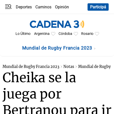
Deportes
Caminos
Opinión
Participá
Programas
Últimas coberturas
Últimas 24 h
En YouTube
Clima
Horóscopo
Lo Último
Argentina
Córdoba
Rosario
Mundial de Rugby Francia 2023
Mundial de Rugby Francia 2023
Notas
Mundial de Rugby
Cheika se la
juega por
Bertranou para ir