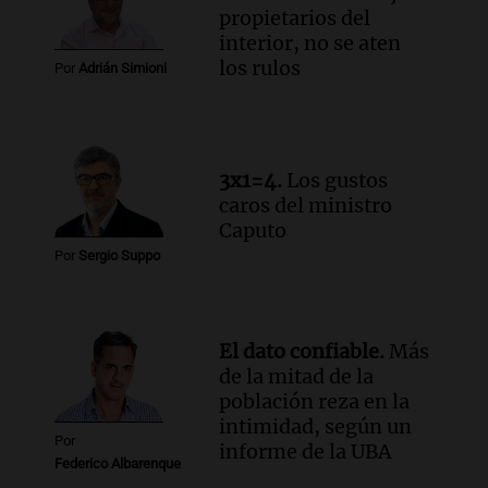
propietarios del
Una mañana para todos
interior, no se aten
Episodios
los rulos
Por
Adrián Simioni
Audio.
Estiman que la inflación nacional
de julio será menor al 2,9% registrado
en CABA
Una mañana para todos
3x1=4.
Los gustos
Episodios
caros del ministro
Audio.
Altas Cumbres: rescataron a una
Caputo
cabra que llevaba ocho días atrapada en
Por
Sergio Suppo
un precipicio
Una mañana para todos
Episodios
Audio.
Chile planteó mejorar la
El dato confiable.
Más
conectividad fronteriza, aérea y digital
de la mitad de la
con Jujuy
población reza en la
Panorama Federal
intimidad, según un
Episodios
Por
informe de la UBA
Federico Albarenque