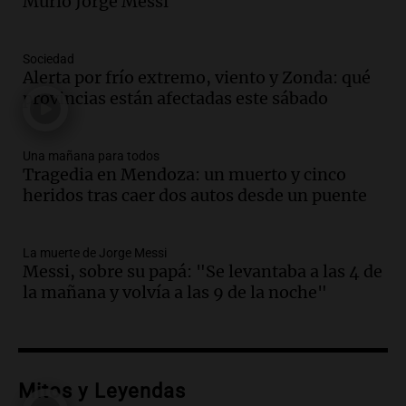
Rosario para acompañar a su familia
Murió Jorge Messi
tras la muerte de su papá
Una mañana para todos
Sociedad
Episodios
Alerta por frío extremo, viento y Zonda: qué
Audio.
Ley de Propiedad Privada: el revés
provincias están afectadas este sábado
en el Congreso expuso una debilidad
comunicacional del Gobierno
Una mañana para todos
Una mañana para todos
Episodios
Tragedia en Mendoza: un muerto y cinco
heridos tras caer dos autos desde un puente
Audio.
Casabindo se prepara para una
celebración única: 30.000 turistas y el
tradicional Toreo de la Vincha
La muerte de Jorge Messi
Una mañana para todos
Messi, sobre su papá: "Se levantaba a las 4 de
Episodios
la mañana y volvía a las 9 de la noche"
Audio.
Borges, abogada de Pourrain:
"Tres hombres se lo llevaron para
hacerle preguntas y nunca regresó"
Una mañana para todos
Episodios
Mitos y Leyendas