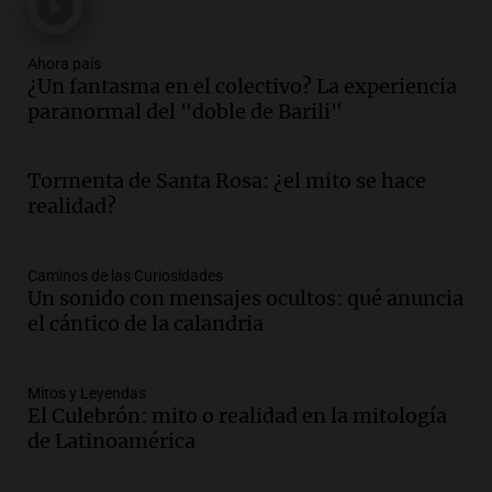
Audio.
Voluntarios limpiaron 9.000
metros del río Suquía y retiraron hasta
800 kilos de basura por jornada
Ahora país
¿Un fantasma en el colectivo? La experiencia
Una mañana para todos
paranormal del "doble de Barili"
Episodios
Audio.
La historia de la servilleta que
firmó Jorge Messi para el primer
Tormenta de Santa Rosa: ¿el mito se hace
contrato de Leo con Barcelona
realidad?
Una mañana para todos
Episodios
Caminos de las Curiosidades
Audio.
Joan Gaspart: "Sin Jorge, no sé si
Un sonido con mensajes ocultos: qué anuncia
Messi hubiera llegado adonde llegó"
el cántico de la calandria
Una mañana para todos
Episodios
Mitos y Leyendas
Audio.
El orgullo y el sueño argentino de
El Culebrón: mito o realidad en la mitología
Jorge Messi en una entrevista con Rony
de Latinoamérica
Vargas en 2007
Una mañana para todos