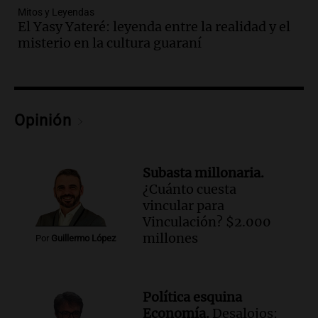
Episodios
Mitos y Leyendas
El Yasy Yateré: leyenda entre la realidad y el
Audio.
El abuelo de Agostina Vega, tras
misterio en la cultura guaraní
las nuevas detenciones: "En esa casa
todos tenían algo que ver"
Una mañana para todos
Episodios
Audio.
Una nutricionista derribó el mito
Opinión
del desayuno ideal: qué alimentos
conviene priorizar
Una mañana para todos
Subasta millonaria.
Episodios
¿Cuánto cuesta
vincular para
Audio.
Murió Jorge Messi
Vinculación? $2.000
Una mañana para todos
millones
Por
Guillermo López
Episodios
Audio.
Mateo, a los 25 años, lucha
Política esquina
contra el tiempo: necesita un trasplante
Economía.
Desalojos:
para poder seguir viviend