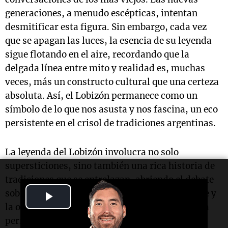
generaciones, a menudo escépticas, intentan
desmitificar esta figura. Sin embargo, cada vez
que se apagan las luces, la esencia de su leyenda
sigue flotando en el aire, recordando que la
delgada línea entre mito y realidad es, muchas
veces, más un constructo cultural que una certeza
absoluta. Así, el Lobizón permanece como un
símbolo de lo que nos asusta y nos fascina, un eco
persistente en el crisol de tradiciones argentinas.
La leyenda del Lobizón involucra no solo
supersticiones, sino también una rica historia de
tradiciones que se entrelazan, abriendo el debate
sobre su existencia. En un país donde el folclore y
Play
la oralidad son tesoros invaluables, la pregunta
Video
permanece: ¿es solo un mito, una mera historia