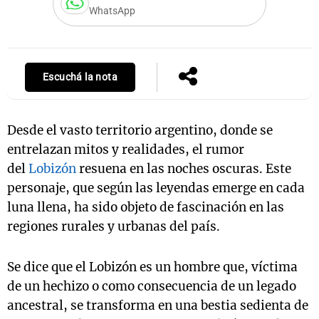
WhatsApp
Notas
s
Notas
Escuchá la nota
La Sole en
ial
Mundial 2026
Cadena 3
Desde el vasto territorio argentino, donde se
entrelazan mitos y realidades, el rumor
del
Lobizón
resuena en las noches oscuras. Este
personaje, que según las leyendas emerge en cada
luna llena, ha sido objeto de fascinación en las
regiones rurales y urbanas del país.
Se dice que el Lobizón es un hombre que, víctima
de un hechizo o como consecuencia de un legado
ancestral, se transforma en una bestia sedienta de