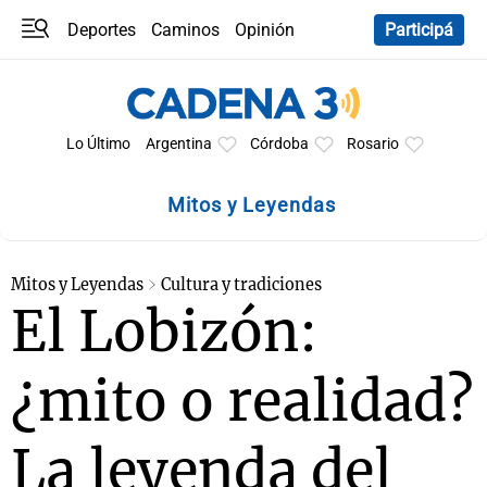
Deportes
Caminos
Opinión
Participá
Programas
Últimas coberturas
Últimas 24 h
En YouTube
Clima
Horóscopo
Lo Último
Argentina
Córdoba
Rosario
Mitos y Leyendas
Mitos y Leyendas
Cultura y tradiciones
El Lobizón:
¿mito o realidad?
La leyenda del