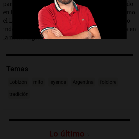
para asustar a los niños, o hay algo más profundo
en la existencia de esta figura? La respuesta, como
el Lobizón en sí, puede seguir siendo un misterio
indescifrable, manteniendo vivas a las leyendas en
la noche argentina.
Temas
Lobizón
mito
leyenda
Argentina
folclore
tradición
Lo último