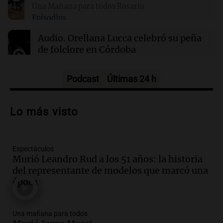
Una Mañana para todos Rosario
Episodios
21:32
Ciencia
Científicos descubren diminutos remolinos de
Audio.
Orellana Lucca celebró su peña
plasma en la superficie del Sol
de folclore en Córdoba
Tarde y Media
Episodios
Podcast
Últimas 24 h
Audio.
Trágico accidente en Mendoza:
un muerto y varios heridos tras caída de
Lo más visto
vehículos desde un puente
Panorama Federal
Episodios
Espectáculos
Audio.
Tragedia en Mendoza: un muerto
Murió Leandro Rud a los 51 años: la historia
y cinco heridos tras caer dos autos desde
del representante de modelos que marcó una
un puente
época
Una mañana para todos
Episodios
Audio.
Messi llegará esta noche a
Una mañana para todos