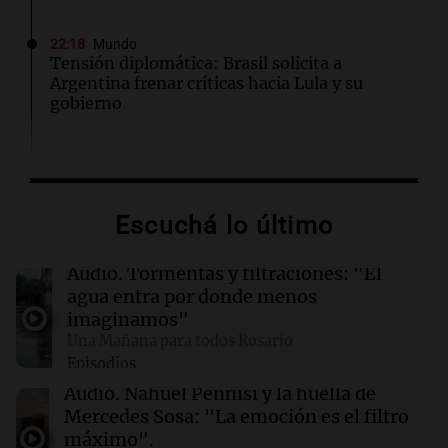
22:18
Mundo
Tensión diplomática: Brasil solicita a
Argentina frenar críticas hacia Lula y su
gobierno
22:15
Sociedad
Quiniela turista: conocé los números
ganadores de hoy sábado 8 de agosto.
Escuchá lo último
22:10
Deportes Rosario
Audio.
Tormentas y filtraciones: "El
Newell's visita este domingo a Defensa y
agua entra por donde menos
Justicia para volver al triunfo
imaginamos"
Una Mañana para todos Rosario
Episodios
22:03
Tecnología
El nuevo centro de datos de Amazon en Texas
Audio.
Nahuel Pennisi y la huella de
podría ser el mayor contaminador climático
Mercedes Sosa: "La emoción es el filtro
de EE.UU.
máximo".