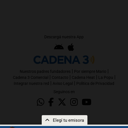
Descargá nuestra App
|
|
Nuestros padres fundadores
Por siempre Mario
|
|
|
|
Cadena 3 Comercial
Contacto
Cadena Heat
La Popu
|
|
Integrar nuestra red
Aviso Legal
Política de Privacidad
Seguinos en
Elegí tu emisora