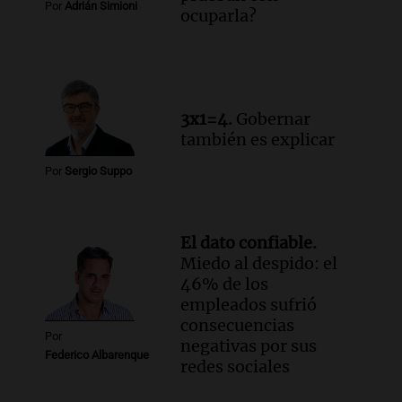
Por
Adrián Simioni
ocuparla?
Audio.
Luis Juez cuestionó la polémica
por la Ley de Tierras: "Construyeron un
relato mentiroso"
Informados al regreso
Episodios
3x1=4.
Gobernar
también es explicar
Por
Sergio Suppo
El dato confiable.
Miedo al despido: el
46% de los
empleados sufrió
consecuencias
Por
negativas por sus
Federico Albarenque
redes sociales