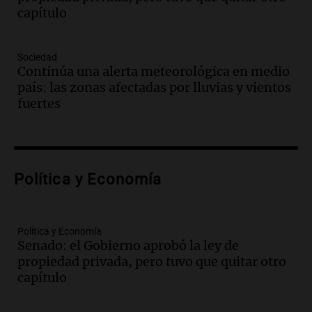
capítulo
Episodios
Audio.
El juicio contra Oscar González
avanza con testimonios clave sobre el
Sociedad
accidente en Villa Dolores
Continúa una alerta meteorológica en medio
Panorama Federal
país: las zonas afectadas por lluvias y vientos
Episodios
fuertes
Audio.
El teatro Real da la bienvenida a
la temporada Rock Real con bandas
tributo todos los jueves
Panorama Federal
Política y Economía
Episodios
Audio.
Nicolás Marotta, el cordobés de
Recoleta: “Enfrentar a Boca, sea donde
sea, va a ser lindo”
Política y Economía
Senado: el Gobierno aprobó la ley de
La Cadena del Gol
propiedad privada, pero tuvo que quitar otro
Episodios
capítulo
Audio.
Débora Blanca, psicóloga experta
en ludopatía: “Tener el casino en la