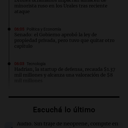
Drones ucranianos impactan almacén de
minorista ruso en los Urales tras reciente
ataque
06:05
Política y Economía
Senado: el Gobierno aprobó la ley de
propiedad privada, pero tuvo que quitar otro
capítulo
06:03
Tecnología
Hadrian, la startup de defensa, recauda $1.37
mil millones y alcanza una valoración de $8
mil millones
06:01
Libros
Como el naranjo amargo: una saga de mujeres
Escuchá lo último
en la Sicilia de 1924
Audio.
Sin traje de neoprene, compite en
06:00
Libros