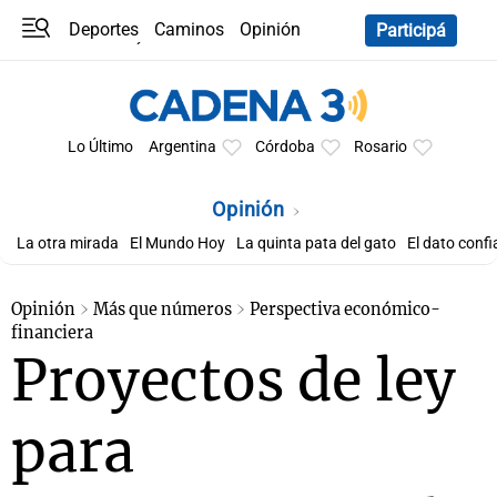
Deportes
Caminos
Opinión
Participá
Programas
Últimas coberturas
Últimas 24 h
En YouTube
Clima
Horóscopo
Lo Último
Argentina
Córdoba
Rosario
Opinión
La otra mirada
El Mundo Hoy
La quinta pata del gato
El dato confi
Opinión
Más que números
Perspectiva económico-
financiera
Proyectos de ley
para