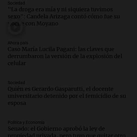
Sociedad
Audio.
Mendoza se prepara para un fin
"La droga era mía y ni siquiera tuvimos
de semana helado y ciudadanos
sexo": Candela Arizaga contó cómo fue su
marchan contra reforma de tierras
noche con Moyano
Panorama Federal
Episodios
Ahora país
Audio.
El "Mono" de Kapanga
Caso María Lucila Pagani: las claves que
adelantó su show en Rosario.
derrumbaron la versión de la explosión del
Viva la Radio Rosario
celular
Episodios
Audio.
Condenan a tres años de prisión
Sociedad
en suspenso a hombre por simular robo
Quién es Gerardo Gasparutti, el docente
de recaudación en San Luis
universitario detenido por el femicidio de su
Panorama Federal
esposa
Episodios
Audio.
Medicina reproductiva, entre la
ayuda por problemas de fertilidad y la
Política y Economía
Senado: el Gobierno aprobó la ley de
ostentación de millonarios
propiedad privada, pero tuvo que quitar otro
Amamos Argentina