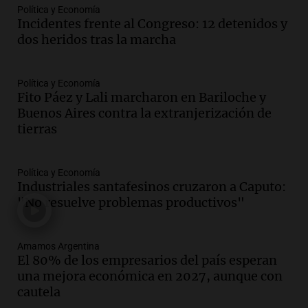
mano es muy peligroso”
Política y Economía
La Argentina, hoy
Incidentes frente al Congreso: 12 detenidos y
Episodios
dos heridos tras la marcha
Audio.
Docentes italianos visitaron la
ciudad de Córdoba para interiorizarse
Política y Economía
sobre los parques educativos
Fito Páez y Lali marcharon en Bariloche y
Amamos Argentina
Buenos Aires contra la extranjerización de
Episodios
tierras
Audio.
Meteorólogo alertó que El Niño
traerá más lluvias y eventos extremos
durante la primavera
Política y Economía
Informados al regreso
Industriales santafesinos cruzaron a Caputo:
Episodios
"No resuelve problemas productivos"
Audio.
Córdoba sigue trabajando para
restablecer el servicio de electricidad
Amamos Argentina
tras fuertes vientos
El 80% de los empresarios del país esperan
Panorama Federal
una mejora económica en 2027, aunque con
Episodios
cautela
Audio.
Según una encuesta, el 80% de