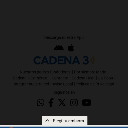
Descargá nuestra App
|
|
Nuestros padres fundadores
Por siempre Mario
|
|
|
|
Cadena 3 Comercial
Contacto
Cadena Heat
La Popu
|
|
Integrar nuestra red
Aviso Legal
Política de Privacidad
Seguinos en
Elegí tu emisora