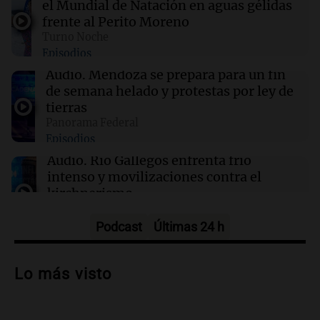
el Mundial de Natación en aguas gélidas
Punto Bobo: un retrato de mujeres marcadas
frente al Perito Moreno
por secretos y sufrimiento
Turno Noche
Episodios
05:58
Mundo
Audio.
Mendoza se prepara para un fin
Explosión en Damasco: 14 heridos y
de semana helado y protestas por ley de
corrección de datos por parte del Ministerio
tierras
de Salud
Panorama Federal
Episodios
05:31
Ciencia
Audio.
Río Gallegos enfrenta frío
El AMOC se mantuvo fuerte mientras una
intenso y movilizaciones contra el
importante corriente oceánica casi se detuvo
kirchnerismo
Panorama Federal
Episodios
Podcast
Últimas 24 h
Audio.
Debate en el Senado sobre
propiedad privada y cuestionamientos a
Lo más visto
la soberanía digital en Argentina
Panorama Federal
Episodios