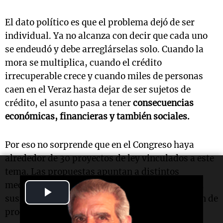
El dato político es que el problema dejó de ser
individual. Ya no alcanza con decir que cada uno
se endeudó y debe arreglárselas solo. Cuando la
mora se multiplica, cuando el crédito
irrecuperable crece y cuando miles de personas
caen en el Veraz hasta dejar de ser sujetos de
crédito, el asunto pasa a tener
consecuencias
económicas, financieras y también sociales.
Por eso no sorprende que en el Congreso haya
alrededor de 30 proyectos de ley vinculados a este
tema. Las propuestas apuntan a distintos
mecanismos: condonación parcial de intereses,
Play
suspensión de embargos y ejecuciones, creación de
Video
procedimientos administrativos gratuitos y la