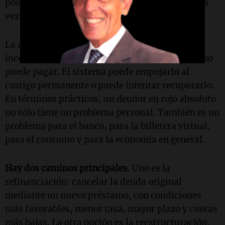
posibilidad de limpiar el historial crediticio una
vez cancelada la deuda.
La discusión de fondo es simple, aunque
incómoda: qué conviene hacer con alguien que no
puede pagar. El sistema puede empujarlo al
castigo permanente o puede intentar recuperarlo.
En términos prácticos, un deudor en rojo absoluto
no sólo tiene un problema personal. También es un
problema para el banco, para la billetera virtual,
para el consumo y para la economía en general.
Hay dos caminos principales.
Uno es la
refinanciación: cancelar la deuda original
mediante un nuevo préstamo, con condiciones
más favorables, menor tasa, mayor plazo y cuotas
más bajas. La otra opción es la reestructuración: