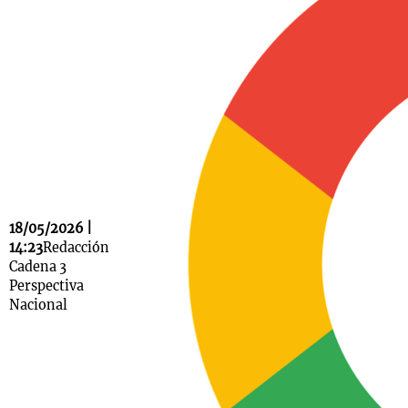
Notas
s
Notas
La Sole en
ial
Mundial 2026
Cadena 3
18/05/2026 |
14:23
Redacción
Cadena 3
Perspectiva
Nacional