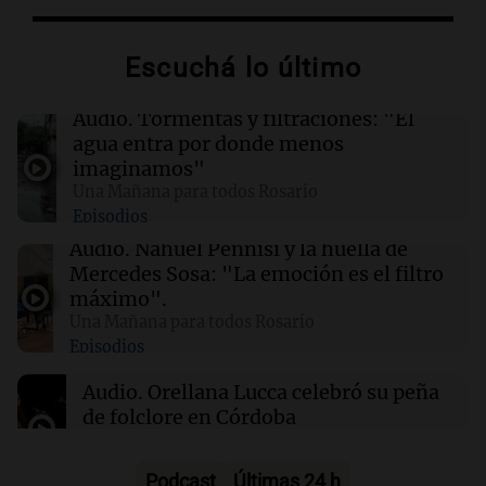
00:05
Clima
Escuchá lo último
Clima en CABA: cómo estará el tiempo este
domingo 9 de agosto
Audio.
Tormentas y filtraciones: "El
agua entra por donde menos
00:00
Clima
imaginamos"
Clima en Córdoba: cómo estará el tiempo este
Una Mañana para todos Rosario
domingo 9 de agosto
Episodios
Audio.
Nahuel Pennisi y la huella de
23:56
Sociedad
Mercedes Sosa: "La emoción es el filtro
Salteño demanda a AstraZeneca y al Estado
máximo".
por $191 millones por efectos de la vacuna
Una Mañana para todos Rosario
Covid-19
Episodios
Audio.
Orellana Lucca celebró su peña
de folclore en Córdoba
Tarde y Media
Episodios
Podcast
Últimas 24 h