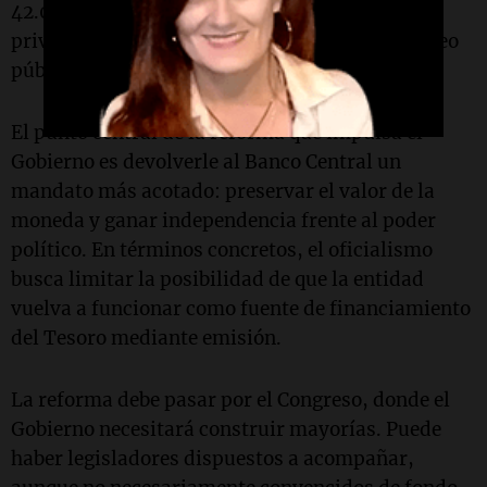
42.000%, un crecimiento muy bajo del empleo
privado registrado y un fuerte avance del empleo
público y del monotributo.
El punto central de la reforma que impulsa el
Gobierno es devolverle al Banco Central un
mandato más acotado: preservar el valor de la
moneda y ganar independencia frente al poder
político. En términos concretos, el oficialismo
busca limitar la posibilidad de que la entidad
vuelva a funcionar como fuente de financiamiento
del Tesoro mediante emisión.
La reforma debe pasar por el Congreso, donde el
Gobierno necesitará construir mayorías. Puede
haber legisladores dispuestos a acompañar,