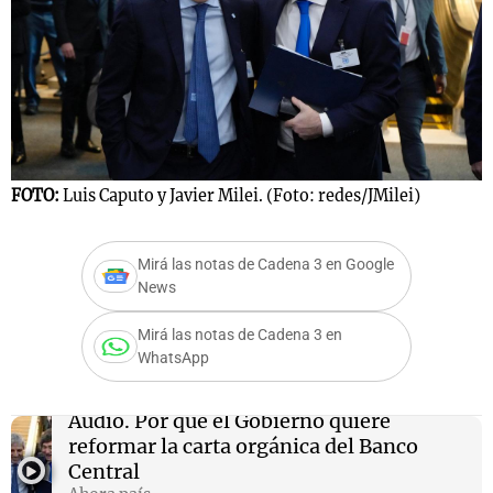
FOTO:
Luis Caputo y Javier Milei. (Foto: redes/JMilei)
Mirá las notas de Cadena 3 en Google
News
Mirá las notas de Cadena 3 en
WhatsApp
Audio.
Por qué el Gobierno quiere
reformar la carta orgánica del Banco
Central