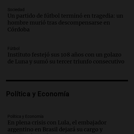
Una mañana para todos
Episodios
Sociedad
Un partido de fútbol terminó en tragedia: un
Audio.
Casabindo se prepara para una
hombre murió tras descompensarse en
celebración única: 30.000 turistas y el
Córdoba
tradicional Toreo de la Vincha
Una mañana para todos
Episodios
Fútbol
Audio.
Borges, abogada de Pourrain:
Instituto festejó sus 108 años con un golazo
"Tres hombres se lo llevaron para
de Luna y sumó su tercer triunfo consecutivo
hacerle preguntas y nunca regresó"
Una mañana para todos
Episodios
Audio.
Voluntarios limpiaron 9.000
Política y Economía
metros del río Suquía y retiraron hasta
800 kilos de basura por jornada
Una mañana para todos
Episodios
Política y Economía
En plena crisis con Lula, el embajador
Audio.
La historia de la servilleta que
argentino en Brasil dejará su cargo y
firmó Jorge Messi para el primer