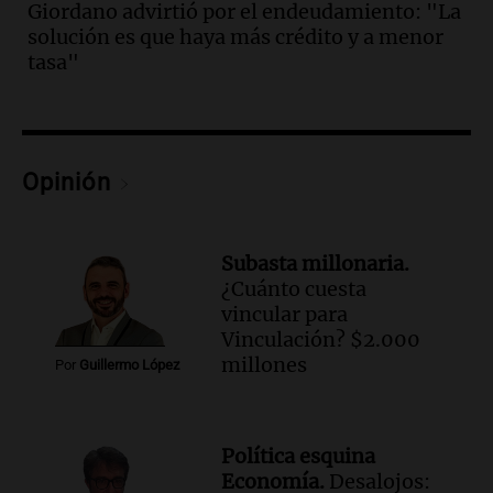
Giordano advirtió por el endeudamiento: "La
del desayuno ideal: qué alimentos
solución es que haya más crédito y a menor
conviene priorizar
tasa"
Una mañana para todos
Episodios
Audio.
Murió Jorge Messi
Opinión
Una mañana para todos
Episodios
Audio.
Mateo, a los 25 años, lucha
Subasta millonaria.
contra el tiempo: necesita un trasplante
¿Cuánto cuesta
para poder seguir viviend
vincular para
Una mañana para todos
Vinculación? $2.000
Episodios
millones
Por
Guillermo López
Audio.
Estiman que la inflación nacional
de julio será menor al 2,9% registrado
en CABA
Política esquina
Una mañana para todos
Economía.
Desalojos: