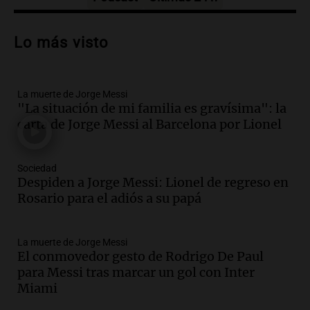
Audio.
Trágico accidente en Mendoza:
un muerto y varios heridos tras caída de
Lo más visto
vehículos desde un puente
Panorama Federal
Episodios
La muerte de Jorge Messi
Audio.
Tragedia en Mendoza: un muerto
"La situación de mi familia es gravísima": la
y cinco heridos tras caer dos autos desde
carta de Jorge Messi al Barcelona por Lionel
un puente
Una mañana para todos
Episodios
Sociedad
Audio.
Messi llegará esta noche a
Despiden a Jorge Messi: Lionel de regreso en
Rosario para acompañar a su familia
Rosario para el adiós a su papá
tras la muerte de su papá
Una mañana para todos
La muerte de Jorge Messi
Episodios
El conmovedor gesto de Rodrigo De Paul
Audio.
Ley de Propiedad Privada: el revés
para Messi tras marcar un gol con Inter
en el Congreso expuso una debilidad
Miami
comunicacional del Gobierno