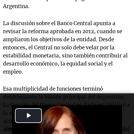
Argentina.
La discusión sobre el Banco Central apunta a
revisar la reforma aprobada en 2012, cuando se
ampliaron los objetivos de la entidad. Desde
entonces, el Central no solo debe velar por la
estabilidad monetaria, sino también contribuir al
desarrollo económico, la equidad social y el
empleo.
Esa multiplicidad de funciones terminó
desdibujando la misión principal del organismo.
La función del Banco Central es darle estabilidad a
la moneda. Desde aquella reforma hasta la
Play
actualidad,
los resultados no acompañaron los
Video
objetivos declarados:
una inflación acumulada del