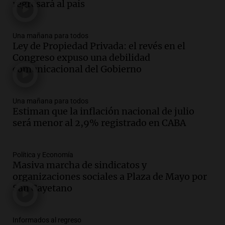
regresará al país
contrato de Leo con Barcelona
Una mañana para todos
Episodios
Una mañana para todos
Ley de Propiedad Privada: el revés en el
Audio.
Joan Gaspart: "Sin Jorge, no sé si
Congreso expuso una debilidad
Messi hubiera llegado adonde llegó"
comunicacional del Gobierno
Una mañana para todos
Episodios
Una mañana para todos
Audio.
El orgullo y el sueño argentino de
Estiman que la inflación nacional de julio
Jorge Messi en una entrevista con Rony
será menor al 2,9% registrado en CABA
Vargas en 2007
Una mañana para todos
Episodios
Política y Economía
Audio.
El abuelo de Agostina Vega, tras
Masiva marcha de sindicatos y
las nuevas detenciones: "En esa casa
organizaciones sociales a Plaza de Mayo por
todos tenían algo que ver"
San Cayetano
Una mañana para todos
Episodios
Informados al regreso
Audio.
Una nutricionista derribó el mito