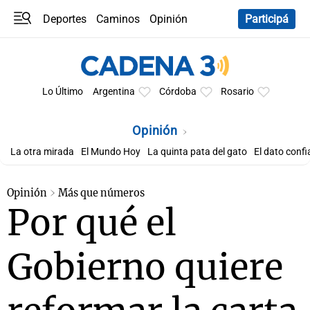
Deportes
Caminos
Opinión
Participá
Programas
Últimas coberturas
Últimas 24 h
En YouTube
Clima
Horóscopo
Lo Último
Argentina
Córdoba
Rosario
Opinión
La otra mirada
El Mundo Hoy
La quinta pata del gato
El dato confi
Opinión
Más que números
Por qué el
Gobierno quiere