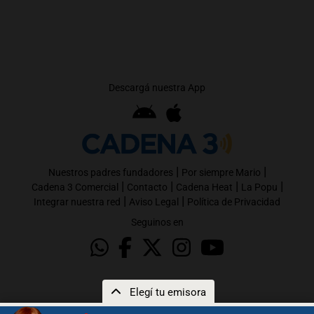
Descargá nuestra App
|
|
Nuestros padres fundadores
Por siempre Mario
|
|
|
|
Cadena 3 Comercial
Contacto
Cadena Heat
La Popu
|
|
Integrar nuestra red
Aviso Legal
Política de Privacidad
Seguinos en
Elegí tu emisora