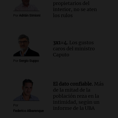
Episodios
propietarios del
Audio.
Altas Cumbres: rescataron a una
interior, no se aten
cabra que llevaba ocho días atrapada en
los rulos
Por
Adrián Simioni
un precipicio
Una mañana para todos
Episodios
Audio.
Chile planteó mejorar la
3x1=4.
Los gustos
conectividad fronteriza, aérea y digital
caros del ministro
con Jujuy
Caputo
Panorama Federal
Por
Sergio Suppo
Episodios
El dato confiable.
Más
de la mitad de la
población reza en la
intimidad, según un
Por
informe de la UBA
Federico Albarenque