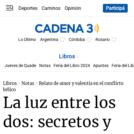
Deportes
Caminos
Opinión
Participá
Programas
Últimas coberturas
Últimas 24 h
En YouTube
Clima
Horóscopo
Lo Último
Argentina
Córdoba
Rosario
Libros
Jueves de Quade
Notas
Feria del Libro 2024
Apuntes
Feria del Li
Libros
Notas
Relato de amor y valentía en el conflicto
bélico
La luz entre los
dos: secretos y