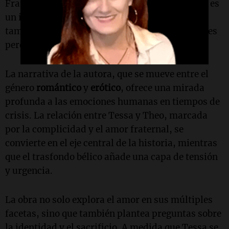
Francia ocupada. Este trabajo, lleno de riesgos, es
un intento de forjar su propio destino, pero
también es un viaje hacia su pasado y sus amores
perdidos.
La narrativa de la autora, que se mueve entre el
género
romántico
y
erótico
, ofrece una mirada
profunda a las emociones humanas en tiempos de
crisis. La relación entre Tessa y Theo, marcada
por la complicidad y el amor fraternal, se
convierte en el eje central de la historia, mientras
que el trasfondo bélico añade una capa de tensión
y urgencia.
La obra no solo explora el amor en sus múltiples
facetas, sino que también plantea preguntas sobre
la identidad y el sacrificio. A medida que Tessa se