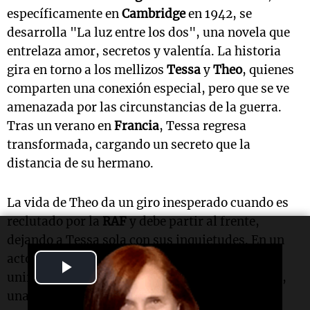
específicamente en
Cambridge
en 1942, se
desarrolla "La luz entre los dos", una novela que
entrelaza amor, secretos y valentía. La historia
gira en torno a los mellizos
Tessa
y
Theo
, quienes
comparten una conexión especial, pero que se ve
amenazada por las circunstancias de la guerra.
Tras un verano en
Francia
, Tessa regresa
transformada, cargando un secreto que la
distancia de su hermano.
La vida de Theo da un giro inesperado cuando es
reclutado por la
RAF
y debe partir al frente,
dejando a Tessa sola con sus inquietudes. En un
acto de valentía y determinación, ella decide
Play
unirse a la
Dirección de Operaciones Especiales
,
Video
una decisión que la llevará a infiltrarse en la