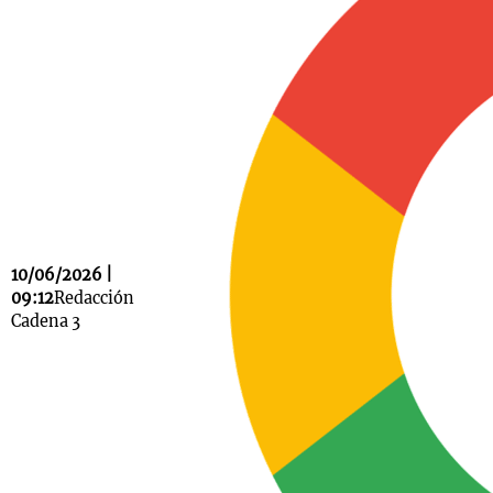
Notas
s
Notas
La Sole en
ial
Mundial 2026
Cadena 3
10/06/2026 |
09:12
Redacción
Cadena 3