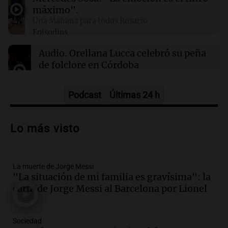
antojos ni mejora la salud, según estudio
máximo".
Una Mañana para todos Rosario
Episodios
01:29
Mundo
El lago Mead alcanza su nivel más bajo en 90
Audio.
Orellana Lucca celebró su peña
años, evidenciando la crisis hídrica en EE.UU.
de folclore en Córdoba
Tarde y Media
Episodios
Podcast
Últimas 24 h
Audio.
Trágico accidente en Mendoza:
un muerto y varios heridos tras caída de
Lo más visto
vehículos desde un puente
Panorama Federal
Episodios
La muerte de Jorge Messi
Audio.
Tragedia en Mendoza: un muerto
"La situación de mi familia es gravísima": la
y cinco heridos tras caer dos autos desde
carta de Jorge Messi al Barcelona por Lionel
un puente
Una mañana para todos
Episodios
Sociedad