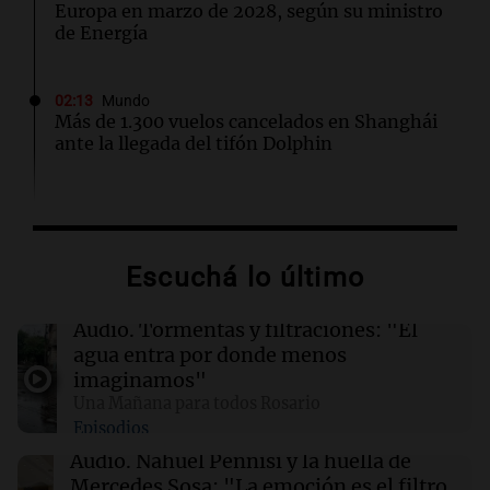
Europa en marzo de 2028, según su ministro
de Energía
02:13
Mundo
Más de 1.300 vuelos cancelados en Shanghái
ante la llegada del tifón Dolphin
02:03
Tecnología
Airbnb acelera el lanzamiento de funciones
gracias a la inteligencia artificial en su
Escuchá lo último
búsqueda
Audio.
Tormentas y filtraciones: "El
01:49
Mundo
agua entra por donde menos
El Pentágono solicita a la industria de defensa
imaginamos"
un aumento en la producción de armas
Una Mañana para todos Rosario
Episodios
01:31
Ciencia
Audio.
Nahuel Pennisi y la huella de
Reducir alimentos dulces no disminuye
Mercedes Sosa: "La emoción es el filtro