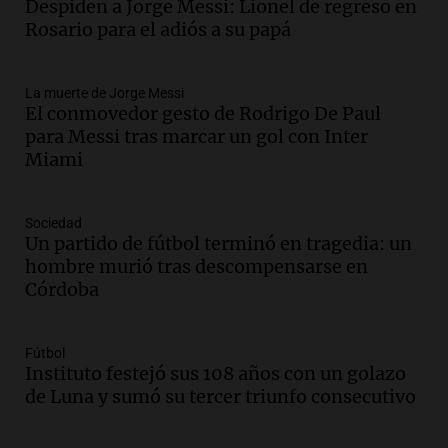
Audio.
Messi llegará esta noche a
Despiden a Jorge Messi: Lionel de regreso en
Rosario para acompañar a su familia
Rosario para el adiós a su papá
tras la muerte de su papá
Una mañana para todos
La muerte de Jorge Messi
Episodios
El conmovedor gesto de Rodrigo De Paul
Audio.
Ley de Propiedad Privada: el revés
para Messi tras marcar un gol con Inter
en el Congreso expuso una debilidad
Miami
comunicacional del Gobierno
Una mañana para todos
Episodios
Sociedad
Un partido de fútbol terminó en tragedia: un
Audio.
Casabindo se prepara para una
hombre murió tras descompensarse en
celebración única: 30.000 turistas y el
Córdoba
tradicional Toreo de la Vincha
Una mañana para todos
Episodios
Fútbol
Audio.
Borges, abogada de Pourrain:
Instituto festejó sus 108 años con un golazo
"Tres hombres se lo llevaron para
de Luna y sumó su tercer triunfo consecutivo
hacerle preguntas y nunca regresó"
Una mañana para todos