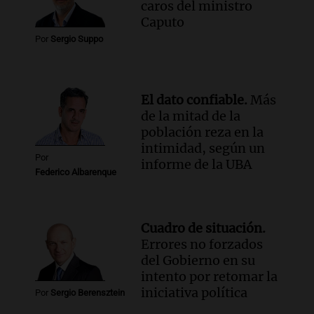
contra el tiempo: necesita un trasplante
caros del ministro
para poder seguir viviend
Caputo
Una mañana para todos
Por
Sergio Suppo
Episodios
Audio.
Estiman que la inflación nacional
de julio será menor al 2,9% registrado
El dato confiable.
Más
en CABA
de la mitad de la
Una mañana para todos
población reza en la
Episodios
intimidad, según un
Audio.
Altas Cumbres: rescataron a una
Por
informe de la UBA
cabra que llevaba ocho días atrapada en
Federico Albarenque
un precipicio
Una mañana para todos
Episodios
Cuadro de situación.
Audio.
Chile planteó mejorar la
Errores no forzados
conectividad fronteriza, aérea y digital
del Gobierno en su
con Jujuy
intento por retomar la
Panorama Federal
iniciativa política
Por
Sergio Berensztein
Episodios