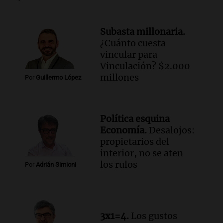
Una mañana para todos
Episodios
Subasta millonaria.
Audio.
El abuelo de Agostina Vega, tras
¿Cuánto cuesta
las nuevas detenciones: "En esa casa
vincular para
todos tenían algo que ver"
Vinculación? $2.000
Una mañana para todos
millones
Por
Guillermo López
Episodios
Audio.
Una nutricionista derribó el mito
del desayuno ideal: qué alimentos
conviene priorizar
Política esquina
Una mañana para todos
Economía.
Desalojos:
Episodios
propietarios del
interior, no se aten
los rulos
Audio.
Murió Jorge Messi
Por
Adrián Simioni
Una mañana para todos
Episodios
Audio.
Mateo, a los 25 años, lucha
3x1=4.
Los gustos