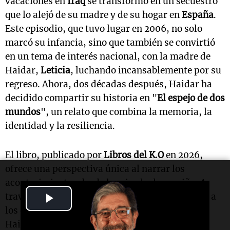
vacaciones en
Iraq
se transformó en un secuestro
que lo alejó de su madre y de su hogar en
España
.
Este episodio, que tuvo lugar en 2006, no solo
marcó su infancia, sino que también se convirtió
en un tema de interés nacional, con la madre de
Haidar,
Leticia
, luchando incansablemente por su
regreso. Ahora, dos décadas después, Haidar ha
decidido compartir su historia en "
El espejo de dos
mundos
", un relato que combina la memoria, la
identidad y la resiliencia.
El libro, publicado por
Libros del K.O
en 2026,
ofrece una perspectiva única al narrar los
acontecimientos desde la mirada de un niño. A
Play
través de sus páginas, el lector es transportado a
los días de cautiverio, donde la inocencia de
Video
Haidar se enfrenta a la dura realidad de su