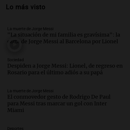
un muerto y varios heridos tras caída de
Lo más visto
vehículos desde un puente
Panorama Federal
Episodios
La muerte de Jorge Messi
Audio.
Tragedia en Mendoza: un muerto
"La situación de mi familia es gravísima": la
y cinco heridos tras caer dos autos desde
carta de Jorge Messi al Barcelona por Lionel
un puente
Una mañana para todos
Episodios
Sociedad
Audio.
Messi llegará esta noche a
Despiden a Jorge Messi: Lionel, de regreso en
Rosario para acompañar a su familia
Rosario para el último adiós a su papá
tras la muerte de su papá
Una mañana para todos
La muerte de Jorge Messi
Episodios
El conmovedor gesto de Rodrigo De Paul
Audio.
Ley de Propiedad Privada: el revés
para Messi tras marcar un gol con Inter
en el Congreso expuso una debilidad
Miami
comunicacional del Gobierno
Una mañana para todos
Episodios
Deportes