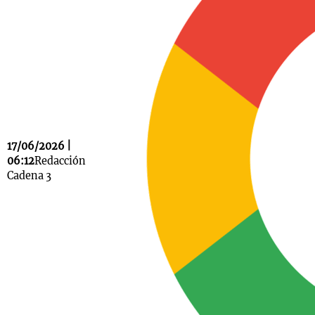
Notas
s
Notas
La Sole en
ial
Mundial 2026
Cadena 3
17/06/2026 |
06:12
Redacción
Cadena 3