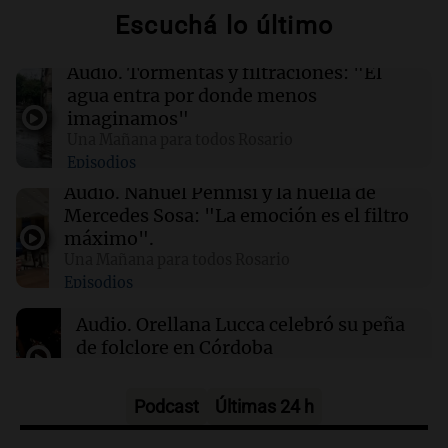
moderno
Escuchá lo último
07:56
Cadena 3 Mundo
Audio.
Tormentas y filtraciones: "El
Rusia y Ucrania protagonizan intensos
agua entra por donde menos
ataques nocturnos que dejan 7 muertos y
imaginamos"
numerosos heridos
Una Mañana para todos Rosario
Episodios
07:04
Sociedad
Audio.
Nahuel Pennisi y la huella de
Despiden a Jorge Messi: Lionel, de regreso en
Mercedes Sosa: "La emoción es el filtro
Rosario para el último adiós a su papá
máximo".
Una Mañana para todos Rosario
Episodios
06:03
Tecnología
SpaceX optará por plantas de gas natural para
Audio.
Orellana Lucca celebró su peña
su nueva fábrica de semiconductores en Texas
de folclore en Córdoba
Tarde y Media
Episodios
Podcast
Últimas 24 h
Audio.
Trágico accidente en Mendoza: