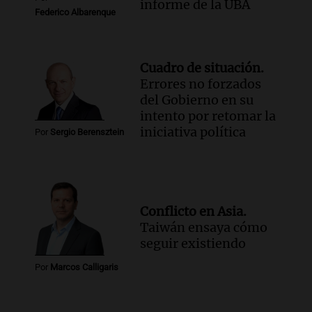
informe de la UBA
cabra que llevaba ocho días atrapada en
Federico Albarenque
un precipicio
Una mañana para todos
Episodios
Cuadro de situación.
Audio.
Chile planteó mejorar la
Errores no forzados
conectividad fronteriza, aérea y digital
del Gobierno en su
con Jujuy
intento por retomar la
Panorama Federal
iniciativa política
Por
Sergio Berensztein
Episodios
Conflicto en Asia.
Taiwán ensaya cómo
seguir existiendo
Por
Marcos Calligaris