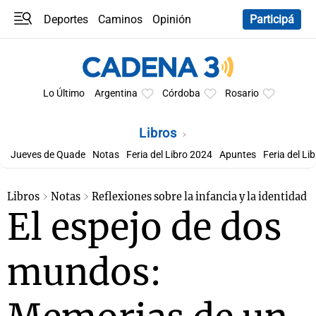
Deportes
Caminos
Opinión
Participá
Programas
Últimas coberturas
Últimas 24 h
En YouTube
Clima
Horóscopo
Lo Último
Argentina
Córdoba
Rosario
Libros
Jueves de Quade
Notas
Feria del Libro 2024
Apuntes
Feria del Li
Libros
Notas
Reflexiones sobre la infancia y la identidad
El espejo de dos
mundos: