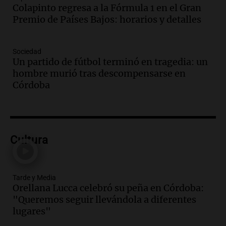
Colapinto regresa a la Fórmula 1 en el Gran
Audio.
Casabindo se prepara para una
Premio de Países Bajos: horarios y detalles
celebración única: 30.000 turistas y el
tradicional Toreo de la Vincha
Una mañana para todos
Sociedad
Episodios
Un partido de fútbol terminó en tragedia: un
Audio.
Borges, abogada de Pourrain:
hombre murió tras descompensarse en
"Tres hombres se lo llevaron para
Córdoba
hacerle preguntas y nunca regresó"
Una mañana para todos
Episodios
Audio.
Voluntarios limpiaron 9.000
Cultura
metros del río Suquía y retiraron hasta
800 kilos de basura por jornada
Una mañana para todos
Episodios
Tarde y Media
Orellana Lucca celebró su peña en Córdoba:
Audio.
La historia de la servilleta que
"Queremos seguir llevándola a diferentes
firmó Jorge Messi para el primer
lugares"
contrato de Leo con Barcelona
Una mañana para todos