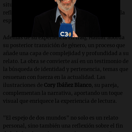
situación. La prosa es tierna y optimista,
reflejando no solo el sufrimiento, sino también la
esperanza que surge en medio de la adversidad.
Además de su experiencia en Iraq, Haidar aborda
su posterior transición de género, un proceso que
añade una capa de complejidad y profundidad a su
relato. La obra se convierte así en un testimonio de
la búsqueda de identidad y pertenencia, temas que
resuenan con fuerza en la actualidad. Las
ilustraciones de
Cory Ibáñez Blanco
, su pareja,
complementan la narrativa, aportando un toque
visual que enriquece la experiencia de lectura.
"El espejo de dos mundos" no solo es un relato
personal, sino también una reflexión sobre el fin