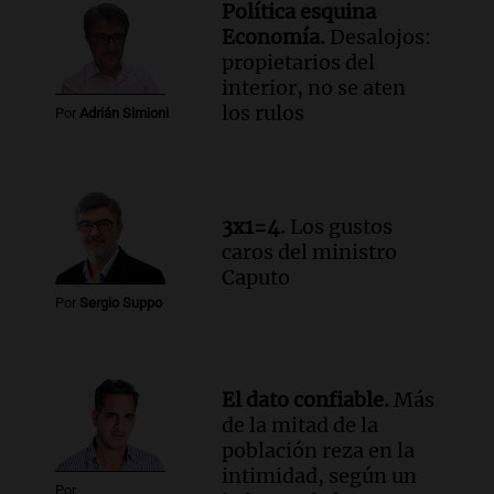
conviene priorizar
Política esquina
Una mañana para todos
Economía.
Desalojos:
Episodios
propietarios del
interior, no se aten
los rulos
Audio.
Murió Jorge Messi
Por
Adrián Simioni
Una mañana para todos
Episodios
Audio.
Mateo, a los 25 años, lucha
3x1=4.
Los gustos
contra el tiempo: necesita un trasplante
caros del ministro
para poder seguir viviend
Caputo
Una mañana para todos
Por
Sergio Suppo
Episodios
Audio.
Estiman que la inflación nacional
de julio será menor al 2,9% registrado
El dato confiable.
Más
en CABA
de la mitad de la
Una mañana para todos
población reza en la
Episodios
intimidad, según un
Audio.
Altas Cumbres: rescataron a una
Por