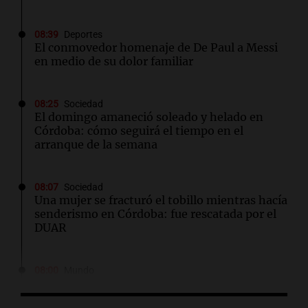
08:39
Deportes
El conmovedor homenaje de De Paul a Messi
en medio de su dolor familiar
08:25
Sociedad
El domingo amaneció soleado y helado en
Córdoba: cómo seguirá el tiempo en el
arranque de la semana
08:07
Sociedad
Una mujer se fracturó el tobillo mientras hacía
senderismo en Córdoba: fue rescatada por el
DUAR
08:00
Mundo
Investigadores israelíes descubren gen
antiguo que mejora la calidad del trigo