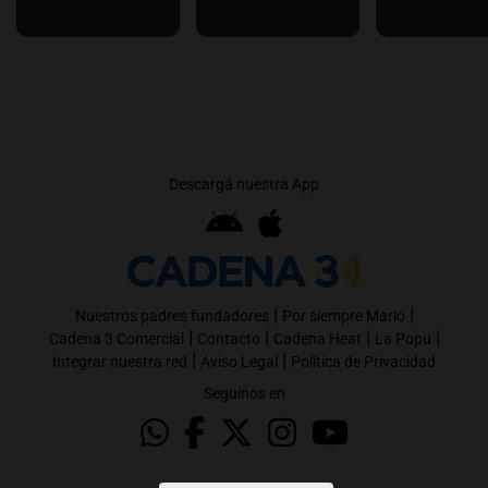
Descargá nuestra App
|
|
Nuestros padres fundadores
Por siempre Mario
|
|
|
|
Cadena 3 Comercial
Contacto
Cadena Heat
La Popu
|
|
Integrar nuestra red
Aviso Legal
Política de Privacidad
Seguinos en