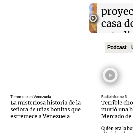
divers
Audio.
proyec
activi
Rosari
casa d
sorpre
Centra
Audio.
estudi
Panorama F
Aldosi
Episodios
inicia 
48 mun
Podcast
(Zalaz
exposi
involu
contra
la Soc
Panorama F
Audio.
relato
Episodios
Rural 
María 
Greco
Bulaya
nuevo
Terremoto en Venezuela
Radioinforme 3
Deportes Ro
La misteriosa historia de la
Terrible ch
activi
Episodios
señora de uñas bonitas que
murió una b
edific
estremece a Venezuela
Mercado de 
para t
Audio.
casa d
famili
Quién era la b