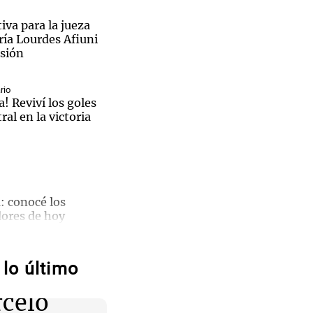
iva para la jueza
ía Lourdes Afiuni
isión
Notas
rio
tas
Notas
a! Reviví los goles
Venezuela de
ral en la victoria
 Groenlandia
Comprometidos
Madur
a: conocé los
Boletín
ores de hoy
osto.
lo último
caciones
 militares peruanos
r el asesinato de
celo
 en Colcabamba