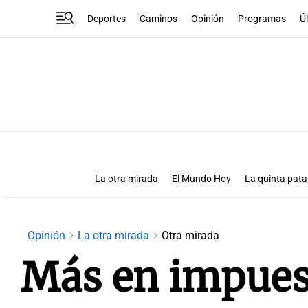
Deportes
Caminos
Opinión
Programas
Ú
La otra mirada
El Mundo Hoy
La quinta pata
Más que números
Las Clave
Opinión
La otra mirada
Otra mirada
Más en impues