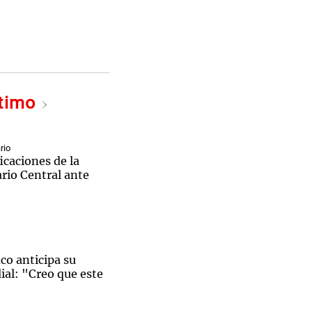
ltimo
rio
icaciones de la
ario Central ante
ico anticipa su
ial: "Creo que este