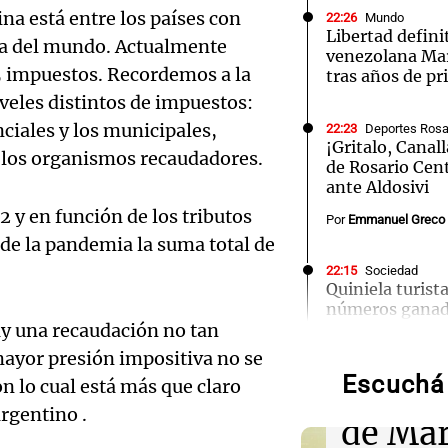
a está entre los países con
22:26
Mundo
Libertad definit
a del mundo. Actualmente
venezolana Mar
5 impuestos. Recordemos a la
tras años de pr
iveles distintos de impuestos:
nciales y los municipales,
22:23
Deportes Rosa
Notas
Notas
No
¡Gritalo, Canall
 los organismos recaudadores.
de Rosario Cent
e en Cadena 3
El huracán de Arequito
Cadena 3 en
ante Aldosivi
 y en función de los tributos
Por
Emmanuel Greco
 de la pandemia la suma total de
22:15
Sociedad
Quiniela turist
Audio.
números ganad
hay una recaudación no tan
viernes 7 de ag
de
mayor presión impositiva no se
Escuchá 
Califi
22:14
Mundo
n lo cual está más que claro
Liberan a ocho
argentino .
investigados po
de Mar
cinco personas