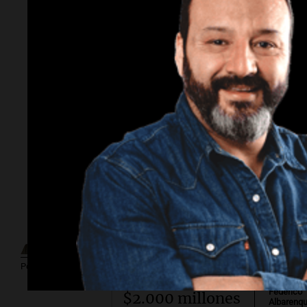
Por
Adriá
Por
Sergi
Subasta
millonaria.
¿Cuánto cuesta
vincular para
Por
Guillermo López
Vinculación?
Por
Federico
$2.000 millones
Albarenq