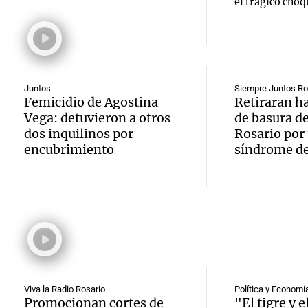
Recom
estudi
el trágico choq
Panorama F
Audio.
de vin
para j
Episodios
Prepar
para di
de la 
finales
fin de
Panorama F
Juntos
Siempre Juntos Ro
Femicidio de Agostina
Retiraran h
Episodios
Audio.
gran
Mendo
Vega: detuvieron a otros
de basura de
dos inquilinos por
Rosario por
Denunc
exposi
Panorama F
encubrimiento
síndrome d
Episodios
repres
la soc
Audio.
Congr
rural 
Galleg
evacua
este s
report
derra
Panorama F
Episodios
Audio.
extre
oxígen
Viva la Radio Rosario
Política y Economí
justici
Promocionan cortes de
"El tigre y e