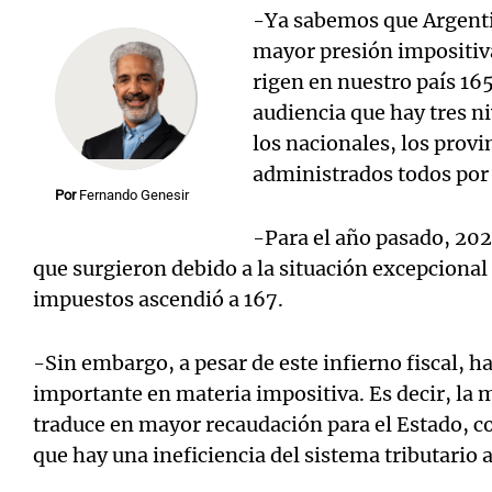
-Ya sabemos que Argentin
mayor presión impositiv
rigen en nuestro país 16
audiencia que hay tres n
los nacionales, los provi
Notas
Notas
administrados todos por
Editorial
Mundial 2026
La Sol
Por
Fernando Genesir
-Para el año pasado, 2022
que surgieron debido a la situación excepcional
impuestos ascendió a 167.
-Sin embargo, a pesar de este infierno fiscal, 
importante en materia impositiva. Es decir, la 
traduce en mayor recaudación para el Estado, co
que hay una ineficiencia del sistema tributario 