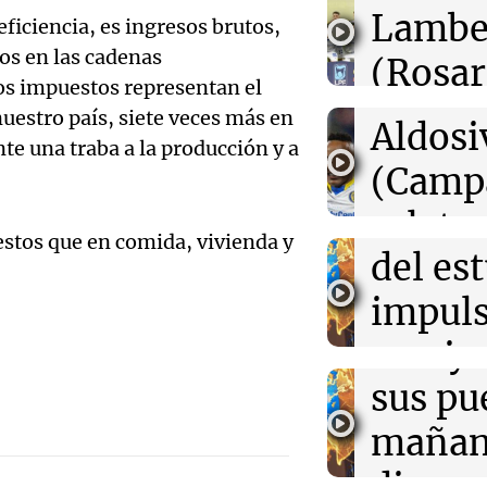
Audio.
Lambe
eficiencia, es ingresos brutos,
de Ros
22:03
Tecnología
os en las cadenas
(Rosar
OpenAI frena el
Centra
tos impuestos representan el
modelo Astra p
Central
de ciberseguri
uestro país, siete veces más en
Audio.
Aldosi
te una traba a la producción y a
Aldosi
desarr
(Camp
22:03
Tecnología
Rippling prese
Deportes Ro
Audio.
herramienta par
urbano
relato
Episodios
gasto en IA tra
stos que en comida, vivienda y
exposi
millonario
del es
Greco
la rura
impuls
Deportes Ro
21:54
La Cadena del
Episodios
Estudiantes de 
Audio.
Bulaya
crecim
Independiente 
duelo exigente:
María 
sus pu
Villa 
nuevo
mañan
Panorama F
Episodios
edifici