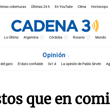
ltimas coberturas
Últimas 24 h
En YouTube
Clima
Horóscopo
Lo Último
Argentina
Córdoba
Rosario
Mundo
Opinión
 del gato
El dato confiable
3x1:4
La opinión de Pablo Sirvén
Ag
s de Zucho
Notas
La opinión de Rodolfo Barili
Política esquina 
tos que en com