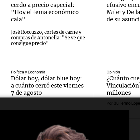
llega 
Monte
cerdo a precio especial:
efusivo enc
recono
para e
Panorama F
"Hoy el tema económico
Milei y De l
Audio.
Episodios
cala"
de su asunc
COVID
de la 
Aumen
José Roccuzzo, cortes de carne y
enfer
brigad
compras de Antonella: "Se ve que
tarifas
consigue precio"
laboral
Panorama F
en San
Episodios
Audio.
muerte
partir 
Irrazá
Política y Economía
Opinión
docen
Dólar hoy, dólar blue hoy:
¿Cuánto cue
agosto
35,5% 
a cuánto cerró este viernes
Vinculación
Panorama F
nueva
7 de agosto
millones
Episodios
poblac
Audio.
Por
Guillermo Lópe
regula
país fu
pasó a
la ene
templo
aterri
Panorama F
buscar
Episodios