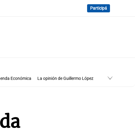
Participá
enda Económica
La opinión de Guillermo López
Economía
Cuadro de situación
ida