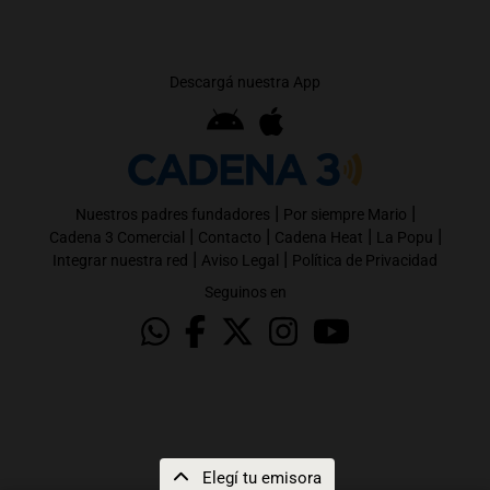
Descargá nuestra App
|
|
Nuestros padres fundadores
Por siempre Mario
|
|
|
|
Cadena 3 Comercial
Contacto
Cadena Heat
La Popu
|
|
Integrar nuestra red
Aviso Legal
Política de Privacidad
Seguinos en
Elegí tu emisora