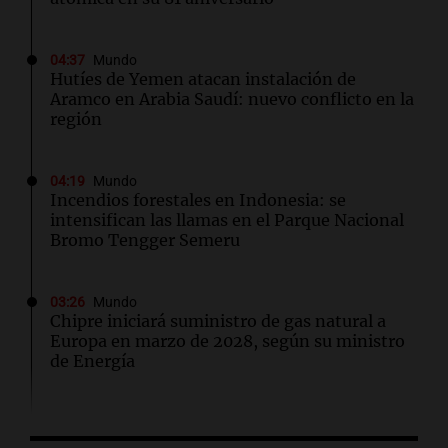
04:37
Mundo
Hutíes de Yemen atacan instalación de
Aramco en Arabia Saudí: nuevo conflicto en la
región
04:19
Mundo
Incendios forestales en Indonesia: se
intensifican las llamas en el Parque Nacional
Bromo Tengger Semeru
03:26
Mundo
Chipre iniciará suministro de gas natural a
Europa en marzo de 2028, según su ministro
de Energía
02:13
Mundo
Más de 1.300 vuelos cancelados en Shanghái