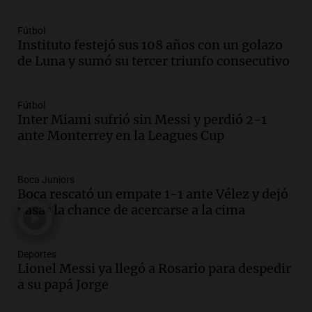
Una mañana para todos
Episodios
Fútbol
Instituto festejó sus 108 años con un golazo
Audio.
Joan Gaspart: "Sin Jorge, no sé si
de Luna y sumó su tercer triunfo consecutivo
Messi hubiera llegado adonde llegó"
Una mañana para todos
Episodios
Fútbol
Inter Miami sufrió sin Messi y perdió 2-1
Audio.
El orgullo y el sueño argentino de
ante Monterrey en la Leagues Cup
Jorge Messi en una entrevista con Rony
Vargas en 2007
Una mañana para todos
Boca Juniors
Episodios
Boca rescató un empate 1-1 ante Vélez y dejó
Audio.
El abuelo de Agostina Vega, tras
pasar la chance de acercarse a la cima
las nuevas detenciones: "En esa casa
todos tenían algo que ver"
Deportes
Una mañana para todos
Lionel Messi ya llegó a Rosario para despedir
Episodios
a su papá Jorge
Audio.
Una nutricionista derribó el mito
del desayuno ideal: qué alimentos