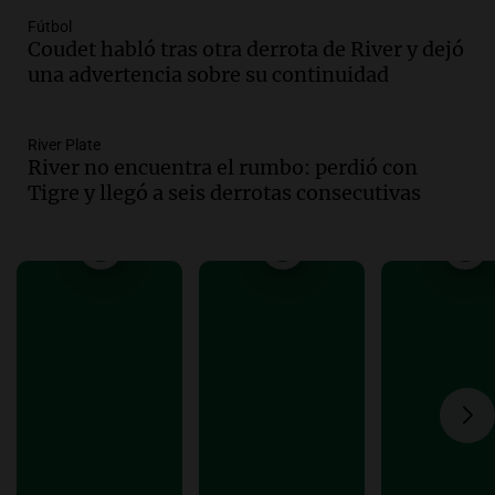
conviene priorizar
Fútbol
Una mañana para todos
Coudet habló tras otra derrota de River y dejó
Episodios
una advertencia sobre su continuidad
Audio.
Murió Jorge Messi
River Plate
Una mañana para todos
River no encuentra el rumbo: perdió con
Episodios
Tigre y llegó a seis derrotas consecutivas
Audio.
Mateo, a los 25 años, lucha
contra el tiempo: necesita un trasplante
para poder seguir viviend
Una mañana para todos
Episodios
Audio.
Estiman que la inflación nacional
de julio será menor al 2,9% registrado
en CABA
Una mañana para todos
Episodios