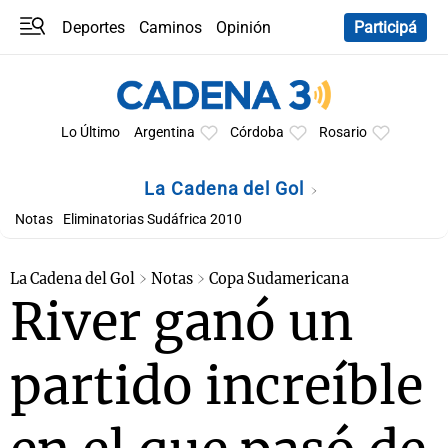
Deportes
Caminos
Opinión
Participá
Programas
Últimas coberturas
Últimas 24 h
En YouTube
Clima
Horóscopo
Lo Último
Argentina
Córdoba
Rosario
La Cadena del Gol
Notas
Eliminatorias Sudáfrica 2010
La Cadena del Gol
Notas
Copa Sudamericana
River ganó un
partido increíble