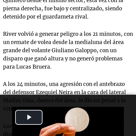
Quintero desde el mismo sector, esta vez con la
pierna derecha, fue bajo y centralizado, siendo
detenido por el guardameta rival.
River volvió a generar peligro a los 21 minutos, con
un remate de volea desde la medialuna del área
grande del volante Giuliano Galoppo, con un
disparo que ganó altura y no generó problemas
para Lucas Bruera.
A los 24 minutos, una agresión con el antebrazo
del defensor Ezequiel Neira en la cara del lateral
Matías Viña, dentro del área, le dio un penal a la
visita.
Play
Lucas Bruera, de gran primer tiempo, detuvo el
Video
disparo de “Juanfer” en la pena máxima, quien