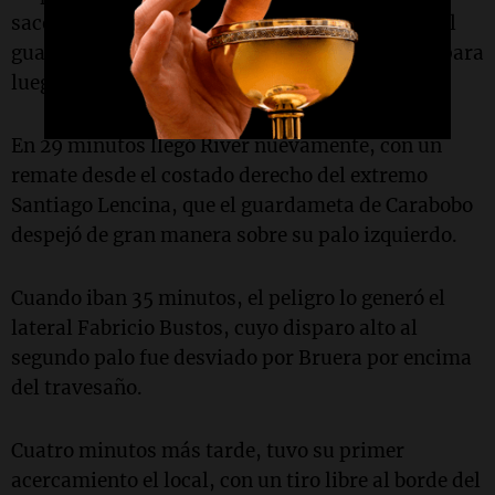
sacó un disparo bajo y poco direccionado, que el
guardameta pudo desviar con ambas piernas, para
luego detener sobre la línea.
En 29 minutos llegó River nuevamente, con un
remate desde el costado derecho del extremo
Santiago Lencina, que el guardameta de Carabobo
despejó de gran manera sobre su palo izquierdo.
Cuando iban 35 minutos, el peligro lo generó el
lateral Fabricio Bustos, cuyo disparo alto al
segundo palo fue desviado por Bruera por encima
del travesaño.
Cuatro minutos más tarde, tuvo su primer
acercamiento el local, con un tiro libre al borde del