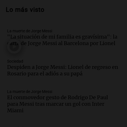
un muerto y varios heridos tras caída de
Lo más visto
vehículos desde un puente
Panorama Federal
Episodios
La muerte de Jorge Messi
Audio.
Tragedia en Mendoza: un muerto
"La situación de mi familia es gravísima": la
y cinco heridos tras caer dos autos desde
carta de Jorge Messi al Barcelona por Lionel
un puente
Una mañana para todos
Episodios
Sociedad
Audio.
Messi llegará esta noche a
Despiden a Jorge Messi: Lionel de regreso en
Rosario para acompañar a su familia
Rosario para el adiós a su papá
tras la muerte de su papá
Una mañana para todos
La muerte de Jorge Messi
Episodios
El conmovedor gesto de Rodrigo De Paul
Audio.
Ley de Propiedad Privada: el revés
para Messi tras marcar un gol con Inter
en el Congreso expuso una debilidad
Miami
comunicacional del Gobierno
Una mañana para todos
Episodios