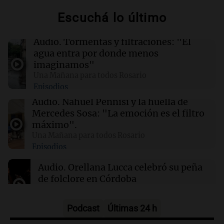
ante la llegada del tifón Dolphin
Escuchá lo último
02:03
Tecnología
Audio.
Tormentas y filtraciones: "El
Airbnb acelera el lanzamiento de funciones
agua entra por donde menos
gracias a la inteligencia artificial en su
imaginamos"
búsqueda
Una Mañana para todos Rosario
Episodios
01:49
Mundo
Audio.
Nahuel Pennisi y la huella de
El Pentágono solicita a la industria de defensa
Mercedes Sosa: "La emoción es el filtro
un aumento en la producción de armas
máximo".
Una Mañana para todos Rosario
Episodios
01:31
Ciencia
Reducir alimentos dulces no disminuye
Audio.
Orellana Lucca celebró su peña
antojos ni mejora la salud, según estudio
de folclore en Córdoba
Tarde y Media
Episodios
Podcast
Últimas 24 h
Audio.
Trágico accidente en Mendoza: