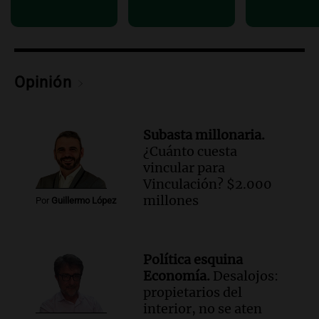
Audio.
Altas Cumbres: rescataron a una
cabra que llevaba ocho días atrapada en
un precipicio
Una mañana para todos
Episodios
Opinión
Audio.
Chile planteó mejorar la
conectividad fronteriza, aérea y digital
con Jujuy
Subasta millonaria.
Panorama Federal
¿Cuánto cuesta
Episodios
vincular para
Vinculación? $2.000
millones
Por
Guillermo López
Política esquina
Economía.
Desalojos:
propietarios del
interior, no se aten