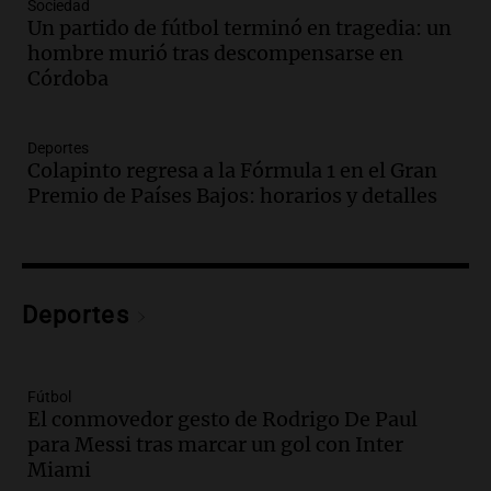
Sociedad
Un partido de fútbol terminó en tragedia: un
Audio.
Casabindo se prepara para una
hombre murió tras descompensarse en
celebración única: 30.000 turistas y el
Córdoba
tradicional Toreo de la Vincha
Una mañana para todos
Episodios
Deportes
Audio.
Borges, abogada de Pourrain:
Colapinto regresa a la Fórmula 1 en el Gran
"Tres hombres se lo llevaron para
Premio de Países Bajos: horarios y detalles
hacerle preguntas y nunca regresó"
Una mañana para todos
Episodios
Audio.
Voluntarios limpiaron 9.000
Deportes
metros del río Suquía y retiraron hasta
800 kilos de basura por jornada
Una mañana para todos
Episodios
Fútbol
El conmovedor gesto de Rodrigo De Paul
Audio.
La historia de la servilleta que
para Messi tras marcar un gol con Inter
firmó Jorge Messi para el primer
Miami
contrato de Leo con Barcelona