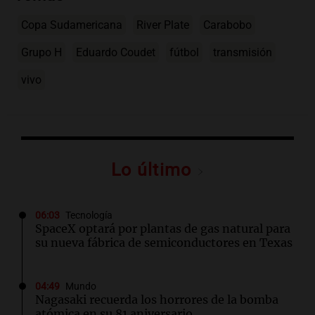
Copa Sudamericana
River Plate
Carabobo
Grupo H
Eduardo Coudet
fútbol
transmisión
vivo
Lo último
06:03
Tecnología
SpaceX optará por plantas de gas natural para
su nueva fábrica de semiconductores en Texas
04:49
Mundo
Nagasaki recuerda los horrores de la bomba
atómica en su 81 aniversario