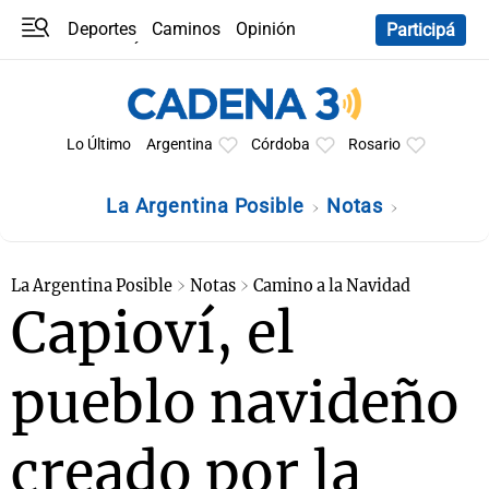
Deportes
Caminos
Opinión
Participá
Programas
Últimas coberturas
Últimas 24 h
En YouTube
Clima
Horóscopo
Lo Último
Argentina
Córdoba
Rosario
La Argentina Posible
Notas
La Argentina Posible
Notas
Camino a la Navidad
Capioví, el
pueblo navideño
creado por la