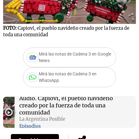
Notas
FOTO:
Capioví, el pueblo navideño creado por la fuerza de
s
Notas
toda una comunidad
La Sole en
ial
Mundial 2026
Cadena 3
Mirá las notas de Cadena 3 en Google
News
Mirá las notas de Cadena 3 en
WhatsApp
Audio.
Capioví, el pueblo navideño
creado por la fuerza de toda una
comunidad
La Argentina Posible
Episodios