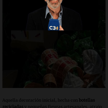
Aquella decoración inicial, hecha con
botellas
recicladas
y pequeñas figuras artesanales, atrajo