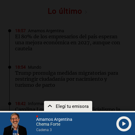
Lo último
18:57
Amamos Argentina
El 80% de los empresarios del país esperan
una mejora económica en 2027, aunque con
cautela
18:54
Mundo
Trump promulga medidas migratorias para
restringir ciudadanía por nacimiento y
turismo de parto
18:42
Informados al regreso
Elegí tu emisora
Carolina Losada: "Faltó que el oficialismo la
explique mejor" sobre la ley de propiedad
Amamos Argentina
privada
Chema Forte
Cadena 3