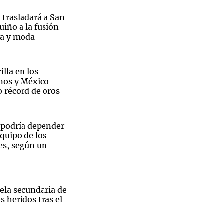
 trasladará a San
uiño a la fusión
ía y moda
Notas
tas
Notas
illa en los
Venezuela de
nos y México
 Groenlandia
Comprometidos
Madur
 récord de oros
n podría depender
equipo de los
es, según un
ela secundaria de
s heridos tras el