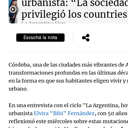
urbanista: “La socieda
privilegió los countrie
La Argentina Hoy
Episodios
Escuchá la nota
Notas
Notas
Editorial
Mundial 2026
La Sol
Córdoba, una de las ciudades más vibrantes de
transformaciones profundas en las últimas déc
en la forma en que sus habitantes eligen vivir y
urbano.
En una entrevista con el ciclo "La Argentina, h
urbanista
Elvira “Bibi” Fernández
, con 50 años
reflexionó este miércoles sobre estas mutacion