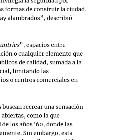
rivilegia la seguridad por
hombr
Episodios
reprod
s formas de construir la ciudad.
simula
hay alambrados”, describió
Audio.
entre 
de rec
contra
por p
en San
Gonzá
untries
”, espacios entre
de fert
Panorama F
ación o cualquier elemento que
Audio.
avanz
la ost
Episodios
blicos de calidad, sumada a la
teatro
testim
de mil
cial, limitando las
ios o centros comerciales en
la bie
clave 
Amamos Arg
Episodios
Audio.
la tem
accide
Marott
s buscan recrear una sensación
Rock R
Villa 
 abiertas, como la que
cordob
bandas
Panorama F
 de los años '60, donde las
Audio.
Episodios
Recole
todos 
bremente. Sin embargo, esta