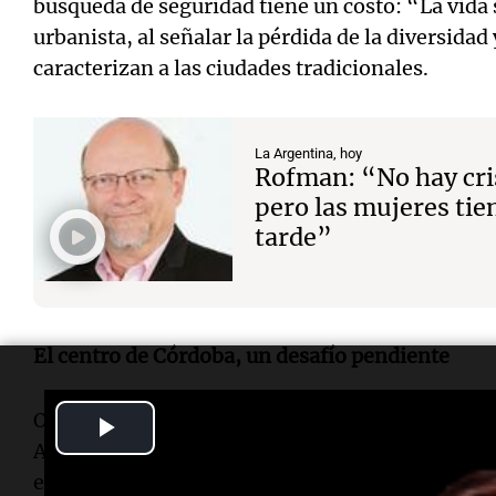
búsqueda de seguridad tiene un costo: “La vida
urbanista, al señalar la pérdida de la diversida
caracterizan a las ciudades tradicionales.
La Argentina, hoy
Rofman: “No hay cris
pero las mujeres tie
tarde”
El centro de Córdoba, un desafío pendiente
Otro aspecto que preocupa a Fernández es el aba
Play
A diferencia de otras urbes que han revitalizado
Video
enfrenta dificultades para recuperar el suyo.