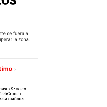
nte se fuera a
uperar la zona.
ltimo
hasta $400 en
 TechCrunch
hasta mañana