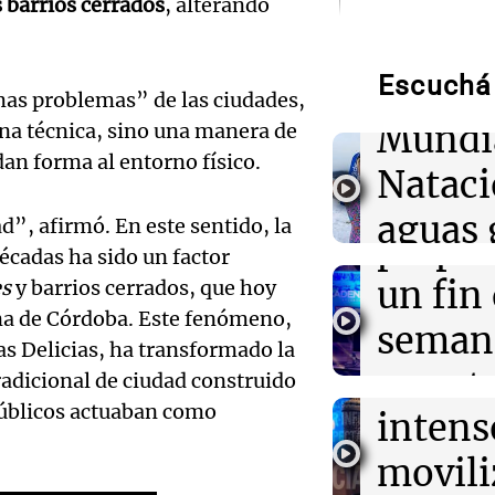
Audio.
s barrios cerrados
, alterando
de neo
01:09
Mundo
La transformac
modernización 
Escuchá 
compit
mas problemas” de las ciudades,
efectos en los 
Mundi
ina técnica, sino una manera de
Audio.
dan forma al entorno físico.
00:32
Clima
Nataci
Clima en Salta:
Mendo
tiempo este vie
aguas 
ad”, afirmó. En este sentido, la
prepar
écadas ha sido un factor
00:32
Mundo
frente 
Simone Biles da
Audio.
un fin
es
y barrios cerrados, que hoy
regresiva para 
Moren
na de Córdoba. Este fenómeno,
Panamericanos
Galleg
seman
as Delicias, ha transformado la
Turno Noch
enfren
y prot
adicional de ciudad construido
Episodios
00:27
Clima
Audio.
Clima en Tucu
 públicos actuaban como
intens
ley de 
el tiempo este 
el Sen
movili
Panorama F
propi
Episodios