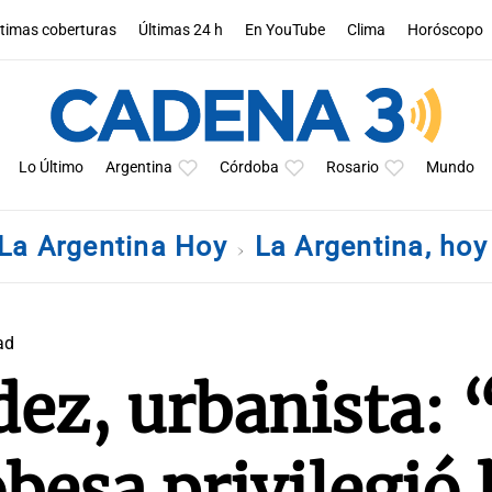
ltimas coberturas
Últimas 24 h
En YouTube
Clima
Horóscopo
Lo Último
Argentina
Córdoba
Rosario
Mundo
La Argentina Hoy
La Argentina, ho
ad
ez, urbanista: 
besa privilegió 