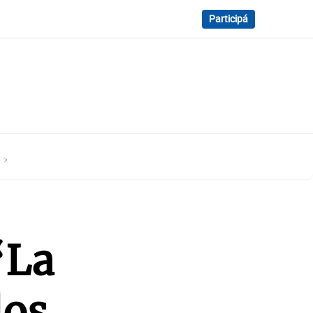
Participá
y
“La
los