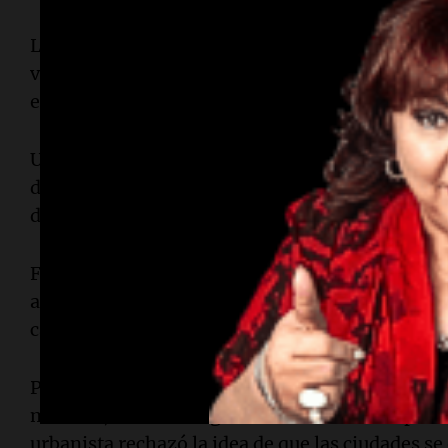
La urbanista identificó dos elementos clave para
vivienda y el transporte. “Sin densidad poblaci
eficiente, el centro pierde vida”, explicó.
Un intento fallido por repoblar el área central
del Banco Provincia que buscaba albergar a 10.
debates académicos, dejando al centro en una s
Fernández también lamentó la falta de valoraci
arquitectónico del microcentro, donde edificios
carteles comerciales.
Pese a intentos por regular la cartelería, la ciu
misma”, a menudo ignorando las ideas de planif
urbanista rechazó la idea de que las ciudades se