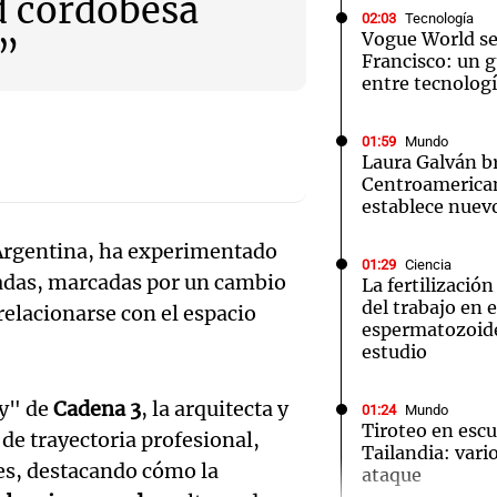
d cordobesa
02:03
Tecnología
Vogue World se
s”
Francisco: un g
entre tecnolog
01:59
Mundo
Notas
Notas
No
Laura Galván br
Centroamerica
e en Cadena 3
El huracán de Arequito
Cadena 3 en
establece nuevo
 Argentina, ha experimentado
01:29
Ciencia
adas, marcadas por un cambio
La fertilizació
del trabajo en 
 relacionarse con el espacio
espermatozoid
estudio
oy" de
Cadena 3
, la arquitecta y
01:24
Mundo
Tiroteo en escu
 de trayectoria profesional,
Tailandia: vario
es, destacando cómo la
ataque