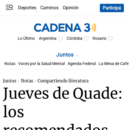
Deportes
Caminos
Opinión
Participá
Programas
Últimas coberturas
Últimas 24 h
En YouTube
Clima
Horóscopo
Lo Último
Argentina
Córdoba
Rosario
Juntos
Notas
Voces por la Salud Mental
Agenda Federal
La Mesa de Café
Juntos
Notas
Compartiendo literatura
Jueves de Quade:
los