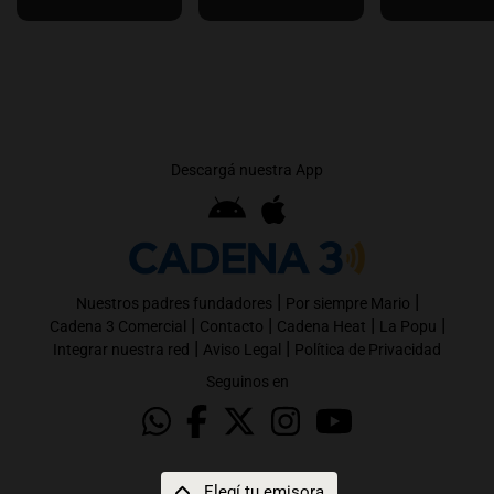
Descargá nuestra App
|
|
Nuestros padres fundadores
Por siempre Mario
|
|
|
|
Cadena 3 Comercial
Contacto
Cadena Heat
La Popu
|
|
Integrar nuestra red
Aviso Legal
Política de Privacidad
Seguinos en
Elegí tu emisora