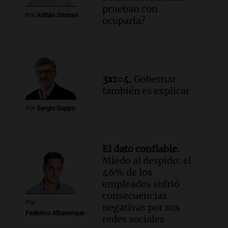
prueban con
la ley de Propiedad Privada debatida en
Por
Adrián Simioni
ocuparla?
el Senado.
Viva la Radio Rosario
Episodios
Audio.
Luis Juez cuestionó la polémica
por la Ley de Tierras: "Construyeron un
3x1=4.
Gobernar
relato mentiroso"
también es explicar
Informados al regreso
Episodios
Por
Sergio Suppo
El dato confiable.
Miedo al despido: el
46% de los
empleados sufrió
consecuencias
Por
negativas por sus
Federico Albarenque
redes sociales