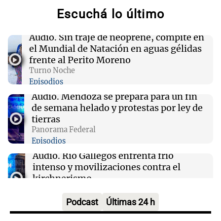
Escuchá lo último
00:32
Clima
Clima en Salta: cómo estará el tiempo este
viernes 7 de agosto
Audio.
Sin traje de neoprene, compite en
el Mundial de Natación en aguas gélidas
frente al Perito Moreno
00:32
Mundo
Turno Noche
Simone Biles da inicio a la cuenta regresiva
Episodios
para los Juegos Panamericanos de Lima 2027
Audio.
Mendoza se prepara para un fin
de semana helado y protestas por ley de
00:27
Clima
tierras
Clima en Tucumán: cómo estará el tiempo
Panorama Federal
este viernes 7 de agosto
Episodios
Audio.
Río Gallegos enfrenta frío
intenso y movilizaciones contra el
kirchnerismo
Panorama Federal
Episodios
Podcast
Últimas 24 h
Audio.
Debate en el Senado sobre