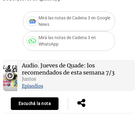
Mirá las notas de Cadena 3 en Google
News
Notas
s
Notas
Mirá las notas de Cadena 3 en
La Sole en
WhatsApp
ial
Mundial 2026
Cadena 3
Audio.
Jueves de Quade: los
recomendados de esta semana 7/3
Juntos
Episodios
Escuchá la nota