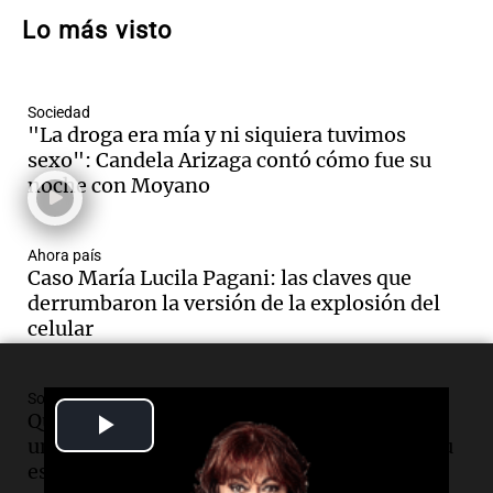
propiedad privada y cuestionamientos a
Lo más visto
la soberanía digital en Argentina
Panorama Federal
Episodios
Sociedad
Audio.
Mendoza se prepara para un fin
"La droga era mía y ni siquiera tuvimos
de semana helado y ciudadanos
sexo": Candela Arizaga contó cómo fue su
marchan contra reforma de tierras
noche con Moyano
Panorama Federal
Episodios
Ahora país
Audio.
El "Mono" de Kapanga
Caso María Lucila Pagani: las claves que
adelantó su show en Rosario.
derrumbaron la versión de la explosión del
Viva la Radio Rosario
celular
Episodios
Audio.
Condenan a tres años de prisión
Sociedad
en suspenso a hombre por simular robo
Play
Quién es Gerardo Gasparutti, el docente
de recaudación en San Luis
universitario detenido por el femicidio de su
Panorama Federal
Video
esposa
Episodios